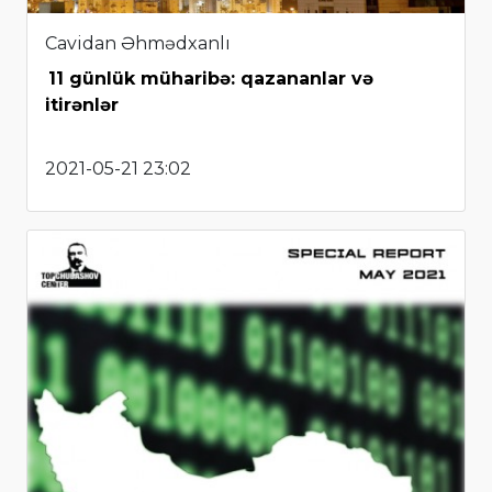
Cavidan Əhmədxanlı
11 günlük müharibə: qazananlar və
itirənlər
2021-05-21 23:02