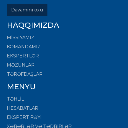
Davamını oxu
HAQQIMIZDA
MISSIYAMIZ
KOMANDAMIZ
EKSPERTLƏR
MƏZUNLAR
TƏRƏFDAŞLAR
MENYU
TƏHLİL
HESABATLAR
EKSPERT RƏYİ
XƏBƏRLƏR VƏ TƏDBİRLƏR