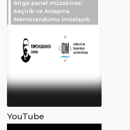
birgə panel müzakirəsi
keçirib və Anlaşma
Memorandumu imzalayıb
YouTube