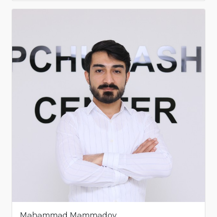
Məhəmməd Məmmədov