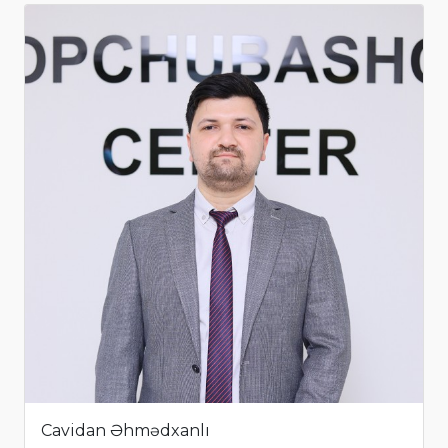
Cavidan Əhmədxanlı