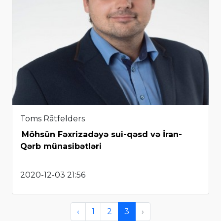
Toms Rātfelders
Möhsün Fəxrizadəyə sui-qəsd və İran-
Qərb münasibətləri
2020-12-03 21:56
‹
1
2
3
›