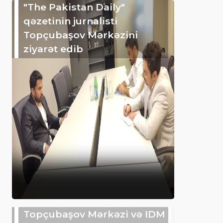
"The Pakistan Daily"
qəzetinin jurnalisti
Topçubaşov Mərkəzini
ziyarət edib
Topçubaşov Mərkəzi və IDM