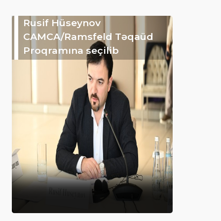
Rusif Hüseynov
CAMCA/Ramsfeld Təqaüd
Proqramına seçilib