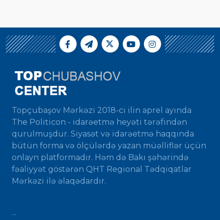
Topçubaşov Mərkəzi 2018-ci ilin aprel ayında
The Politicon - idarəetmə heyəti tərəfindən
qurulmuşdur. Siyasət və idarəetmə haqqında
bütün forma və ölçülərdə yazan müəlliflər üçün
onlayn platformadır. Həm də Bakı şəhərində
fəaliyyət göstərən QHT Regional Tədqiqatlar
Mərkəzi ilə əlaqədardır.
...