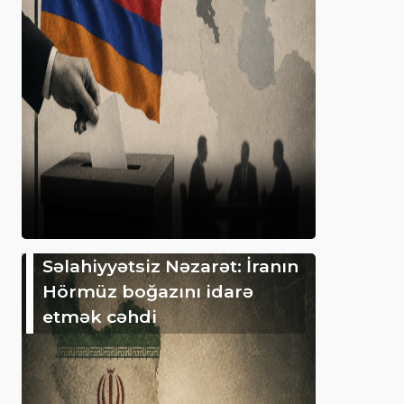
Səlahiyyətsiz Nəzarət: İranın
Hörmüz boğazını idarə
etmək cəhdi