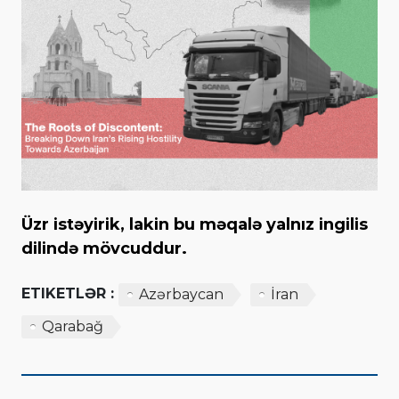
Üzr istəyirik, lakin bu məqalə yalnız ingilis
dilində mövcuddur.
ETIKETLƏR :
Azərbaycan
İran
Qarabağ