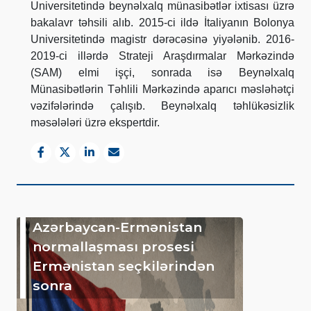
Universitetində beynəlxalq münasibətlər ixtisası üzrə
bakalavr təhsili alıb. 2015-ci ildə İtaliyanın Bolonya
Universitetində magistr dərəcəsinə yiyələnib. 2016-
2019-ci illərdə Strateji Araşdırmalar Mərkəzində
(SAM) elmi işçi, sonrada isə Beynəlxalq
Münasibətlərin Təhlili Mərkəzində aparıcı məsləhətçi
vəzifələrində çalışıb. Beynəlxalq təhlükəsizlik
məsələləri üzrə ekspertdir.
Azərbaycan-Ermənistan
normallaşması prosesi
Ermənistan seçkilərindən
sonra