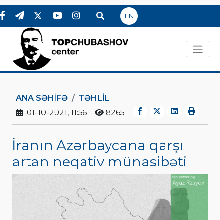
EN
ANA SƏHIFƏ
TƏHLİL
01-10-2021, 11:56
8265
İranın Azərbaycana qarşı
artan neqativ münasibəti