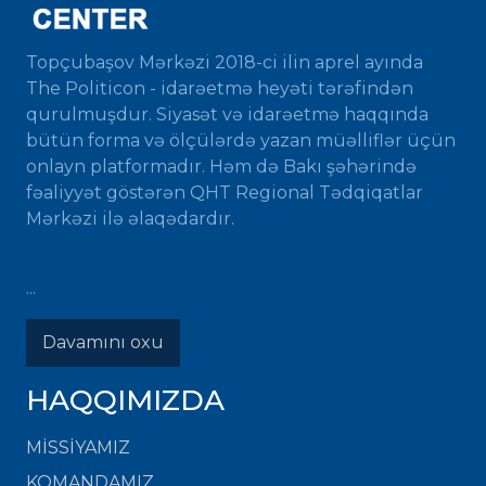
Topçubaşov Mərkəzi 2018-ci ilin aprel ayında
The Politicon - idarəetmə heyəti tərəfindən
qurulmuşdur. Siyasət və idarəetmə haqqında
bütün forma və ölçülərdə yazan müəlliflər üçün
onlayn platformadır. Həm də Bakı şəhərində
fəaliyyət göstərən QHT Regional Tədqiqatlar
Mərkəzi ilə əlaqədardır.
...
Davamını oxu
HAQQIMIZDA
MISSIYAMIZ
KOMANDAMIZ