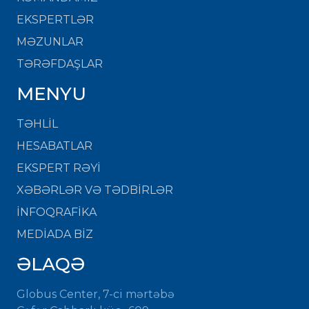
EKSPERTLƏR
MƏZUNLAR
TƏRƏFDAŞLAR
MENYU
TƏHLİL
HESABATLAR
EKSPERT RƏYİ
XƏBƏRLƏR VƏ TƏDBİRLƏR
İNFOQRAFİKA
MEDİADA BİZ
ƏLAQƏ
Globus Center, 7-ci mərtəbə