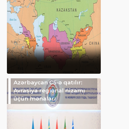
Azərbaycan C5-ə qatılır:
Avrasiya regional nizamı
üçün mənaları