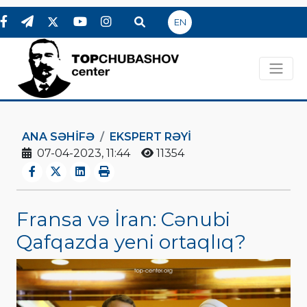
EN
ANA SƏHIFƏ
EKSPERT RƏYI
07-04-2023, 11:44
11354
Fransa və İran: Cənubi
Qafqazda yeni ortaqlıq?