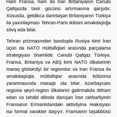
Həm Fransa, həm də İran Britaniyanın Cənubi
Qafqazda təsir gücünü artırmasına qarşıdır.
Xüsusilə, getdikcə dərinləşən Britaniyanın Türkiyə
ilə yaxınlaşması Tehran-Paris ikilisini əməkdaşlığa
sövq edə bilər.
Tehran prizmasından baxdıqda Rusiya kimi İran
üçün də NATO müttəfiqləri arasında parçalama
strategiyası önəmlidir. Cənubi Qafqaz Türkiyə,
Fransa, Britaniya və ABŞ kimi NATO ölkələrinin
maraq göstərdiyi bir regiondur və İran Fransa ilə
əməkdaşlıqla müttəfiqlər arasında bölünmə
yaranmasında maraqlı ola bilər. Azərbaycanı
regiona qeyri-region ölkələrini gətirməkdə ittiham
edən və təhdid dilində danışan İran rəhbərliyinin
Fransanın Ermənistandakı aktivliyinə reaksiyası
isə formal xarakter daşıyır. Fransanın təşəbbüsü