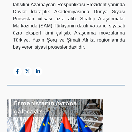
təhsilini Azərbaycan Respublikası Prezident yanında
Dövlət İdarəçilik Akademiyasında Dünya Siyasi
Prosesləri ixtisası üzrə alıb. Strateji Araşdırmalar
Mərkəzində (SAM) Türkiyənin daxili və xarici siyasəti
üzrə ekspert kimi çalışıb. Araşdırma mövzularına
Türkiyə, Yaxın Şərq və Şimali Afrika regionlarında
baş verən siyasi proseslər daxildir.
Ermənistanın Avropa
gələcəyi?