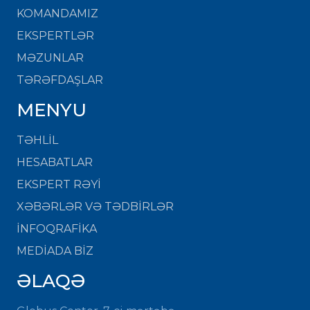
KOMANDAMIZ
EKSPERTLƏR
MƏZUNLAR
TƏRƏFDAŞLAR
MENYU
TƏHLİL
HESABATLAR
EKSPERT RƏYİ
XƏBƏRLƏR VƏ TƏDBİRLƏR
İNFOQRAFİKA
MEDİADA BİZ
ƏLAQƏ