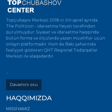
Topçubaşov Mərkəzi 2018-ci ilin aprel ayında
The Politicon - idarəetmə heyəti tərəfindən
qurulmuşdur. Siyasət və idarəetmə haqqında
bütün forma və ölçülərdə yazan müəlliflər üçün
onlayn platformadır. Həm də Bakı şəhərində
fəaliyyət göstərən QHT Regional Tədqiqatlar
Mərkəzi ilə əlaqədardır.
...
Davamını oxu
HAQQIMIZDA
MISSIYAMIZ