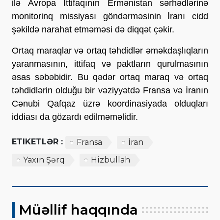
ilə Avropa İttifaqının Ermənistan sərhədlərinə
monitorinq missiyası göndərməsinin İranı cidd
şəkildə narahat etməməsi də diqqət çəkir.
Ortaq maraqlar və ortaq təhdidlər əməkdaşlıqların
yaranmasının, ittifaq və paktların qurulmasının
əsas səbəbidir. Bu qədər ortaq maraq və ortaq
təhdidlərin olduğu bir vəziyyətdə Fransa və İranın
Cənubi Qafqaz üzrə koordinasiyada olduqları
iddiası da gözardı edilməməlidir.
ETIKETLƏR :
Fransa
İran
Yaxın Şərq
Hizbullah
Müəllif haqqında