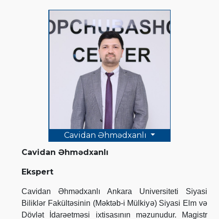
Cavidan Əhmədxanlı
Cavidan Əhmədxanlı
Ekspert
Cavidan Əhmədxanlı Ankara Universiteti Siyasi
Biliklər Fakültəsinin (Məktəb-i Mülkiyə) Siyasi Elm və
Dövlət İdarəetməsi ixtisasının məzunudur. Magistr