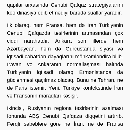
qapılar arxasında Cənubi Qafqaz strategiyalarını
koordinasiya edib etmədiyi barədə suallar yaradır.
İlk olaraq, həm Fransa, həm də İran Türkiyənin
Cənubi Qafqazda təsirlərinin artmasından çox
ciddi narahatdır. Ankara son illərdə həm
Azərbaycan, həm də Gürcüstanda siyasi və
iqtisadi cəhətdən dayaqlarını möhkəmləndirə bilib.
İrəvan və Ankaranın normallaşması halında
Türkiyənin iqtisadi olaraq Ermənistanda da
güclənməsi qaçılmaz olacaq. Bunu nə Tehran, nə
də Paris istəmir. Yəni, Türkiyə kontekstində İran
və Fransanın maraqları kəsişir.
İkincisi, Rusiyanın regiona təsirlərinin azalması
fonunda ABŞ Cənubi Qafqaza diqqətini artırıb.
Fərqli səbəblərə görə nə İran, nə də Fransa