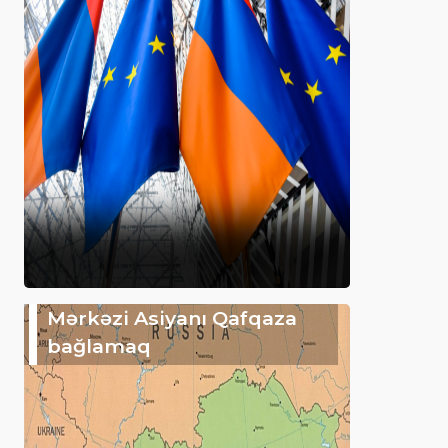
Mərkəzi Asiyanı Qafqaza
bağlamaq