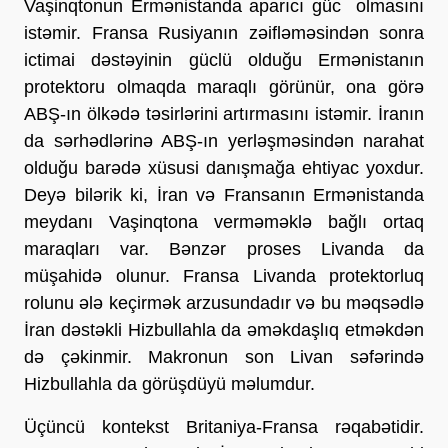
Vaşinqtonun Ermənistanda aparıcı güc olmasını
istəmir. Fransa Rusiyanın zəifləməsindən sonra
ictimai dəstəyinin güclü olduğu Ermənistanın
protektoru olmaqda maraqlı görünür, ona görə
ABŞ-ın ölkədə təsirlərini artırmasını istəmir. İranın
da sərhədlərinə ABŞ-ın yerləşməsindən narahat
olduğu barədə xüsusi danışmağa ehtiyac yoxdur.
Deyə bilərik ki, İran və Fransanın Ermənistanda
meydanı Vaşinqtona verməməklə bağlı ortaq
maraqları var. Bənzər proses Livanda da
müşahidə olunur. Fransa Livanda protektorluq
rolunu ələ keçirmək arzusundadır və bu məqsədlə
İran dəstəkli Hizbullahla da əməkdaşlıq etməkdən
də çəkinmir. Makronun son Livan səfərində
Hizbullahla da görüşdüyü məlumdur.
Üçüncü kontekst Britaniya-Fransa rəqabətidir.