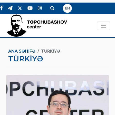
EN
ANA SƏHIFƏ
TÜRKIYƏ
TÜRKIYƏ