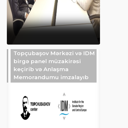
Topçubaşov Mərkəzi və IDM
birgə panel müzakirəsi
keçirib və Anlaşma
Memorandumu imzalayıb