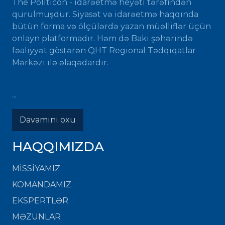
The Politicon - idarəetmə heyəti tərəfindən
qurulmuşdur. Siyasət və idarəetmə haqqında
bütün forma və ölçülərdə yazan müəlliflər üçün
onlayn platformadır. Həm də Bakı şəhərində
fəaliyyət göstərən QHT Regional Tədqiqatlar
Mərkəzi ilə əlaqədardır.
...
Davamını oxu
HAQQIMIZDA
MISSIYAMIZ
KOMANDAMIZ
EKSPERTLƏR
MƏZUNLAR