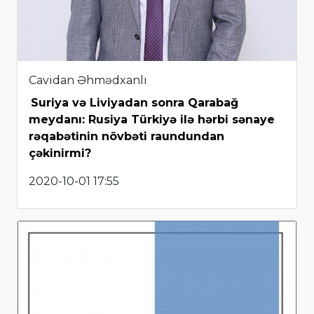
Cavidan Əhmədxanlı
Suriya və Liviyadan sonra Qarabağ
meydanı: Rusiya Türkiyə ilə hərbi sənaye
rəqabətinin növbəti raundundan
çəkinirmi?
2020-10-01 17:55