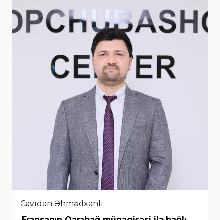
Cavidan Əhmədxanlı
Fransanın Qarabağ münaqişəsi ilə bağlı