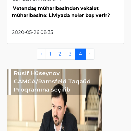
Vətəndaş müharibəsindən vəkalət
müharibəsinə: Liviyada nələr baş verir?
2020-05-26 08:35
‹
1
2
3
4
›
Rusif Hüseynov
CAMCA/Ramsfeld Təqaüd
Proqramına seçilib