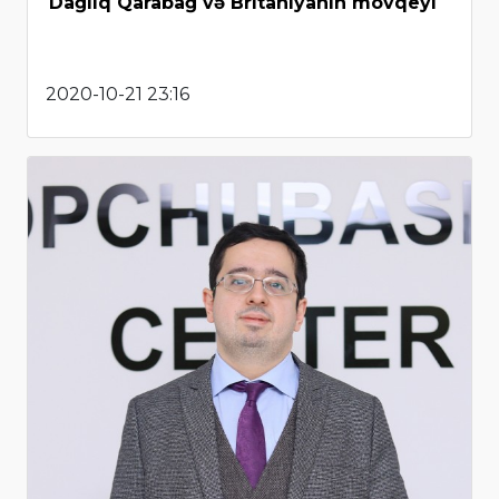
Dağlıq Qarabağ və Britaniyanın mövqeyi
2020-10-21 23:16