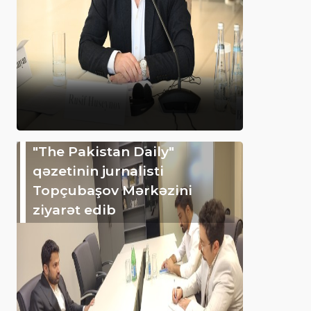
"The Pakistan Daily"
qəzetinin jurnalisti
Topçubaşov Mərkəzini
ziyarət edib