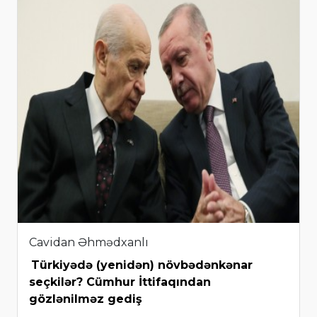
Cavidan Əhmədxanlı
Türkiyədə (yenidən) növbədənkənar
seçkilər? Cümhur İttifaqından
gözlənilməz gediş