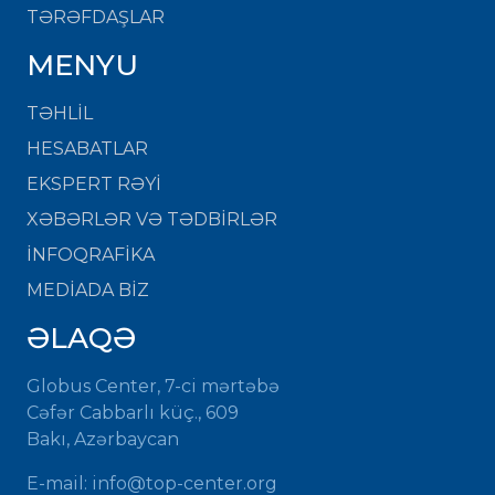
TƏRƏFDAŞLAR
MENYU
TƏHLİL
HESABATLAR
EKSPERT RƏYİ
XƏBƏRLƏR VƏ TƏDBİRLƏR
İNFOQRAFİKA
MEDİADA BİZ
ƏLAQƏ
Globus Center, 7-ci mərtəbə
Cəfər Cabbarlı küç., 609
Bakı, Azərbaycan
E-mail:
info@top-center.org