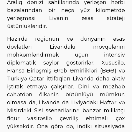
Aralıq dənizi sahillərində yerləşən hərbi
bazalarından bir neçə yüz kilometrdə
yerləşməsi Livanın əsas strateji
üstünlükləridir.
Hazırda regionun və dünyanın əsas
dövlətləri Livandakı mövqelərini
möhkəmləndirmək üçün intensiv
diplomatik səylər göstərirlər. Xüsusilə,
Fransa-Birləşmiş Ərəb Əmirlikləri (BƏƏ) və
Türkiyə-Qatar ittifaqları Livanda daha aktiv
iştirak etməyə çalışırlar. Dini və məzhəb
cəhətdən ölkənin bütünlüyü mümkün
olmasa da, Livanda da Liviyadakı Həftər və
Misirdəki Sisi ssenarilərinə bənzər milllətçi
fiqur vasitəsilə çevriliş ehtimalı çox
yüksəkdir. Ona görə də, indiki situasiyada