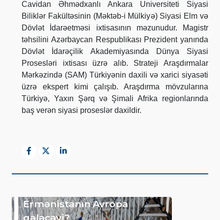
Cavidan Əhmədxanlı Ankara Universiteti Siyasi
Biliklər Fakültəsinin (Məktəb-i Mülkiyə) Siyasi Elm və
Dövlət İdarəetməsi ixtisasının məzunudur. Magistr
təhsilini Azərbaycan Respublikası Prezident yanında
Dövlət İdarəçilik Akademiyasında Dünya Siyasi
Prosesləri ixtisası üzrə alıb. Strateji Araşdırmalar
Mərkəzində (SAM) Türkiyənin daxili və xarici siyasəti
üzrə ekspert kimi çalışıb. Araşdırma mövzularına
Türkiyə, Yaxın Şərq və Şimali Afrika regionlarında
baş verən siyasi proseslər daxildir.
Ermənistanın Avropa
gələcəyi?