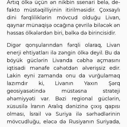
Artıq ölkə üçün ən nikbin ssenari belə, de-
fakto müstəqilliyinin itirilməsidir. Çoxsaylı
dini fərqliliklərin mövcud olduğu Livan,
qaynar münaqişə ocağına çevrilə biləcək ən
həssas ölkələrdən biri, bəlkə də birincisidir.
Digər qonşularından fərqli olaraq, Livan
enerji ehtiyatları ilə zəngin ölkə deyil. Bu da
böyük güclərin Livanda cəbhə açmasını
iqtisadi mənafe cəhətdən əlverişsiz edir.
Lakin eyni zamanda onu da vurğulamaq
lazımdır ki, Livanın Yaxın Şərq
geosiyasətində müstəsna strateji
əhəmiyyəti var. Bəzi regional güclərin,
xüsusilə İranın Aralıq dənizinə çıxış qapısı
olması, İsrail və Suriya ilə sərhədlərinin
mövcudluğu, eləcə də Rusiyanın Suriyada,