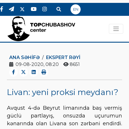
EN
ANA SƏHIFƏ
EKSPERT RƏYI
09-08-2020, 08:20
8651
Livan: yeni proksi meydanı?
Avqust 4-də Beyrut limanında baş vermiş
güclü partlayış, onsuzda uçurumun
kənarında olan Livana son zərbəni endirdi.