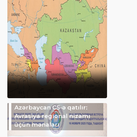
Azərbaycan C5-ə qatılır:
Avrasiya regional nizamı
üçün mənaları