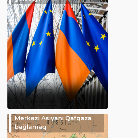
Mərkəzi Asiyanı Qafqaza
bağlamaq