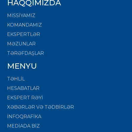
HAQQIMIZDA
MISSIYAMIZ
KOMANDAMIZ
EKSPERTLƏR
MƏZUNLAR
TƏRƏFDAŞLAR
MENYU
TƏHLİL
HESABATLAR
EKSPERT RƏYİ
XƏBƏRLƏR VƏ TƏDBİRLƏR
İNFOQRAFİKA
MEDİADA BİZ