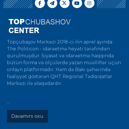
Topçubaşov Mərkəzi 2018-ci ilin aprel ayında
The Politicon - idarəetmə heyəti tərəfindən
qurulmuşdur. Siyasət və idarəetmə haqqında
bütün forma və ölçülərdə yazan müəlliflər üçün
onlayn platformadır. Həm də Bakı şəhərində
fəaliyyət göstərən QHT Regional Tədqiqatlar
Mərkəzi ilə əlaqədardır.
...
Davamını oxu