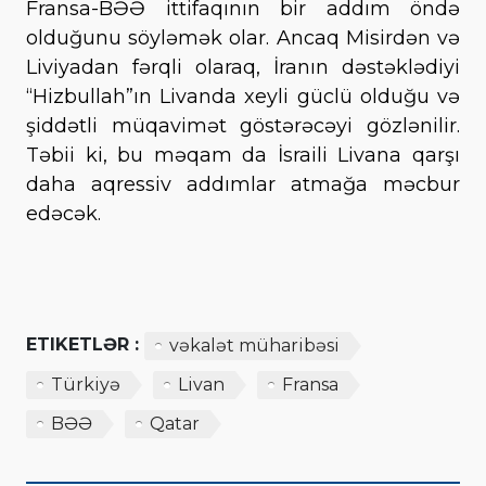
Fransa-BƏƏ ittifaqının bir addım öndə
olduğunu söyləmək olar. Ancaq Misirdən və
Liviyadan fərqli olaraq, İranın dəstəklədiyi
“Hizbullah”ın Livanda xeyli güclü olduğu və
şiddətli müqavimət göstərəcəyi gözlənilir.
Təbii ki, bu məqam da İsraili Livana qarşı
daha aqressiv addımlar atmağa məcbur
edəcək.
ETIKETLƏR :
vəkalət müharibəsi
Türkiyə
Livan
Fransa
BƏƏ
Qatar