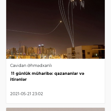
Cavidan Əhmədxanlı
11 günlük müharibə: qazananlar və
itirənlər
2021-05-21 23:02