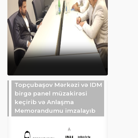
Topçubaşov Mərkəzi və IDM
birgə panel müzakirəsi
keçirib və Anlaşma
Memorandumu imzalayıb