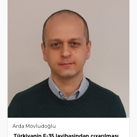
Arda Mövludoğlu
Türkiyənin F-35 layihəsindən çıxarılması