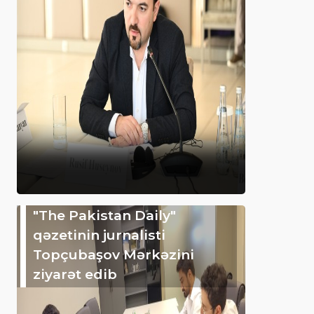
"The Pakistan Daily"
qəzetinin jurnalisti
Topçubaşov Mərkəzini
ziyarət edib