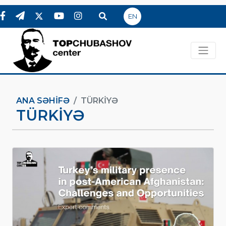
EN
ANA SƏHIFƏ
TÜRKIYƏ
TÜRKIYƏ