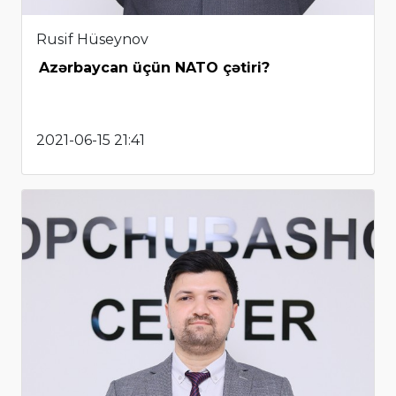
Rusif Hüseynov
Azərbaycan üçün NATO çətiri?
2021-06-15 21:41