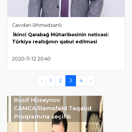
Cavidan Əhmədxanlı
İkinci Qarabağ Müharibəsinin nəticəsi:
Türkiyə reallığının qəbul edilməsi
2020-11-12 20:40
‹
1
2
3
4
›
Rusif Hüseynov
CAMCA/Ramsfeld Təqaüd
Proqramına seçilib