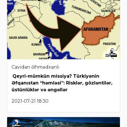
Cavidan Əhmədxanlı
Qeyri-mümkün missiya? Türkiyənin
Əfqanıstan “həmləsi”: Risklər, gözləntilər,
üstünlüklər və əngəllər
2021-07-21 18:30