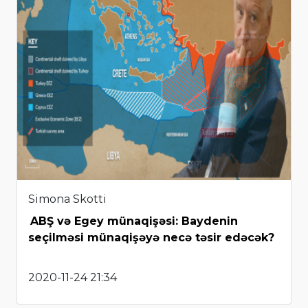
Simona Skotti
ABŞ və Egey münaqişəsi: Baydenin
seçilməsi münaqişəyə necə təsir edəcək?
2020-11-24 21:34