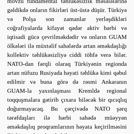
mövzu fundamental təhlükəsizlik məsələlərinə
gəldikdə onların fikirləri üst-üstə düşür. Türkiyə
və Polşa son zamanlar yerləşdikləri
coğrafiyalarda kifayət qədər aktiv hərbi və
iqtisadi gücə çevrilməkdədir və onların GUAM
ölkələri ilə müxtəlif sahələrdə artan əməkdaşlığı
kollektiv təhlükəsizliyə ciddi töhfə verə bilər.
NATO-dan fərqli olaraq Türkiyənin regionda
artan nüfuzu Rusiyada həyati təhlükə kimi qəbul
edilmir və buna görə də rəsmi Ankaranın
GUAM-la yaxınlaşması Kremldə regional
toqquşmalara gətirib çıxara biləcək bir qıcıqlıq
doğurmayacaq. Bu çərçivədə NATO şərq
tərəfdaşları ilə hərbi sahədə müəyyən
əməkdaşlıq proqramlarının həyata keçirilməsini