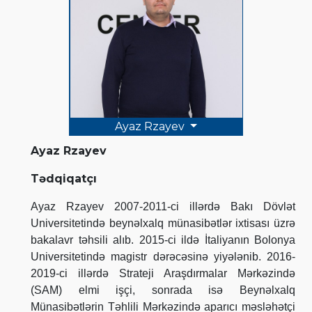
Ayaz Rzayev
Ayaz Rzayev
Tədqiqatçı
Ayaz Rzayev 2007-2011-ci illərdə Bakı Dövlət
Universitetində beynəlxalq münasibətlər ixtisası üzrə
bakalavr təhsili alıb. 2015-ci ildə İtaliyanın Bolonya
Universitetində magistr dərəcəsinə yiyələnib. 2016-
2019-ci illərdə Strateji Araşdırmalar Mərkəzində
(SAM) elmi işçi, sonrada isə Beynəlxalq
Münasibətlərin Təhlili Mərkəzində aparıcı məsləhətçi