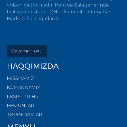
onlayn platformadır. Həm də Bakı şəhərində
fəaliyyət göstərən QHT Regional Tədqiqatlar
Mərkəzi ilə əlaqədardır.
...
Davamını oxu
HAQQIMIZDA
MISSIYAMIZ
KOMANDAMIZ
EKSPERTLƏR
MƏZUNLAR
TƏRƏFDAŞLAR
MENYU