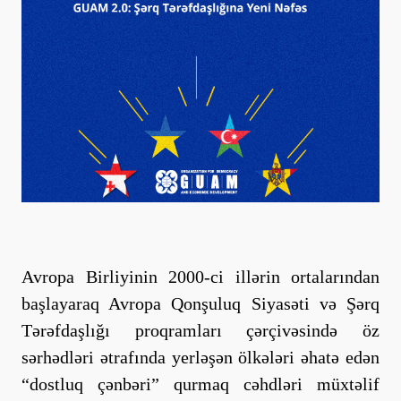
Avropa Birliyinin 2000-ci illərin ortalarından
başlayaraq Avropa Qonşuluq Siyasəti və Şərq
Tərəfdaşlığı proqramları çərçivəsində öz
sərhədləri ətrafında yerləşən ölkələri əhatə edən
“dostluq çənbəri” qurmaq cəhdləri müxtəlif