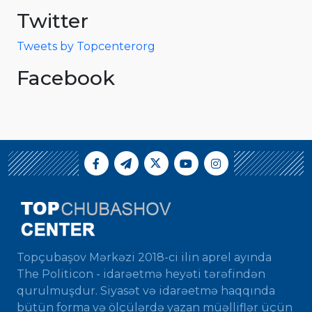
Twitter
Tweets by Topcenterorg
Facebook
Topçubaşov Mərkəzi 2018-ci ilin aprel ayında
The Politicon - idarəetmə heyəti tərəfindən
qurulmuşdur. Siyasət və idarəetmə haqqında
bütün forma və ölçülərdə yazan müəlliflər üçün