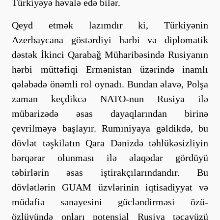
Türkiyəyə həvalə edə bilər.
Qeyd etmək lazımdır ki, Türkiyənin
Azerbaycana göstərdiyi hərbi və diplomatik
dəstək İkinci Qarabağ Müharibəsində Rusiyanın
hərbi müttəfiqi Ermənistan üzərində inamlı
qələbədə önəmli rol oynadı. Bundan əlavə, Polşa
zaman keçdikcə NATO-nun Rusiya ilə
mübarizədə əsas dayaqlarından birinə
çevrilməyə başlayır. Rumıniyaya gəldikdə, bu
dövlət təşkilatın Qara Dənizdə təhlükəsizliyin
bərqərar olunması ilə əlaqədar gördüyü
təbirlərin əsas iştirakçılarındandır. Bu
dövlətlərin GUAM üzvlərinin iqtisadiyyat və
müdafiə sənayesini gücləndirməsi özü-
özlüyündə onları potensial Rusiya təcavüzü