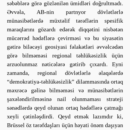
səbəblərə görə gözlənilən ümidləri doğrultmadı.
Əvvəla, AB-nin partnyor dövlətlərlə
münasibətlərdə müxtəlif tərəflərin spesifik
maraqlarını gözardı edərək diqqətini nisbətən
mücərrəd hədəflərə çevirməsi və bu siyasətin
gətirə biləcəyi geosiyasi fəlakətləri əvvəlcədən
görə bilməməsi regional təhlükəsizlik üçün
arzuolunmaz nəticələrə gətirib çıxardı. Eyni
zamanda, regional dövlətlərlə əlaqələrdə
“demokratiya-təhlükəsizlik” dilammasında ortaq
məxrəcə gəlinə bilməməsi və münasibətlərin
şaxələndirilməsinə nail olunmaması strateji
sənədlərdə qeyd olunan ortaq hədəflərə çatmağı
xeyli çətinləşdirdi. Qeyd etmək lazımdır ki,
Brüssel öz tərəfdaşları üçün həyati önəm daşıyan