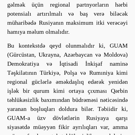
gəlmək üçün regional partnyorların hərbi
potensialı artırılmalı və baş verə biləcək
müharibədə Rusiyanın maksimum itki verəcəyi
hamıya məlum olmalıdır.
Bu kontekstdə qeyd olunmalıdır ki, GUAM
(Gürcüstan, Ukrayna, Azərbaycan və Moldova)
Demokratiya və İqtisadi İnkişaf naminə
Təşkilatının Türkiyə, Polşa və Rumıniya kimi
regional güclərlə əməkdaşlıq edərək yenidən
işlək bir qurum kimi ortaya çıxması Qərbin
təhlükəsizlik baxımından büdrəməsi nəticəsində
yaranan boşluqları doldura bilər. Təbiidir ki,
GUAM-a üzv dövlətlərin Rusiyaya qarşı
siyasətdə müəyyən fikir ayrılıqları var, amma