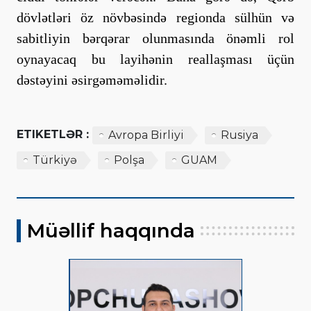
dövlətləri öz növbəsində regionda sülhün və
sabitliyin bərqərar olunmasında önəmli rol
oynayacaq bu layihənin reallaşması üçün
dəstəyini əsirgəməməlidir.
ETIKETLƏR :
Avropa Birliyi
Rusiya
Türkiyə
Polşa
GUAM
Müəllif haqqında