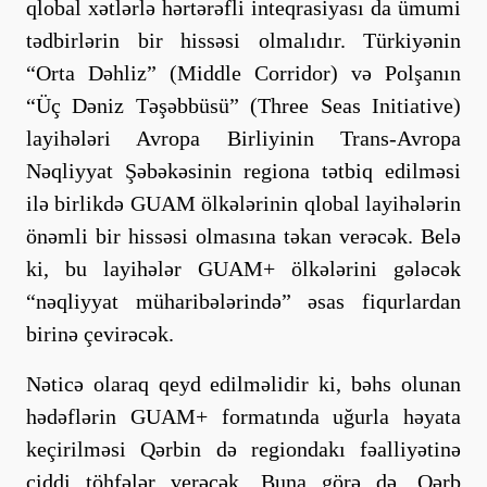
qlobal xətlərlə hərtərəfli inteqrasiyası da ümumi
tədbirlərin bir hissəsi olmalıdır. Türkiyənin
“Orta Dəhliz” (Middle Corridor) və Polşanın
“Üç Dəniz Təşəbbüsü” (Three Seas Initiative)
layihələri Avropa Birliyinin Trans-Avropa
Nəqliyyat Şəbəkəsinin regiona tətbiq edilməsi
ilə birlikdə GUAM ölkələrinin qlobal layihələrin
önəmli bir hissəsi olmasına təkan verəcək. Belə
ki, bu layihələr GUAM+ ölkələrini gələcək
“nəqliyyat müharibələrində” əsas fiqurlardan
birinə çevirəcək.
Nəticə olaraq qeyd edilməlidir ki, bəhs olunan
hədəflərin GUAM+ formatında uğurla həyata
keçirilməsi Qərbin də regiondakı fəalliyətinə
ciddi töhfələr verəcək. Buna görə də, Qərb