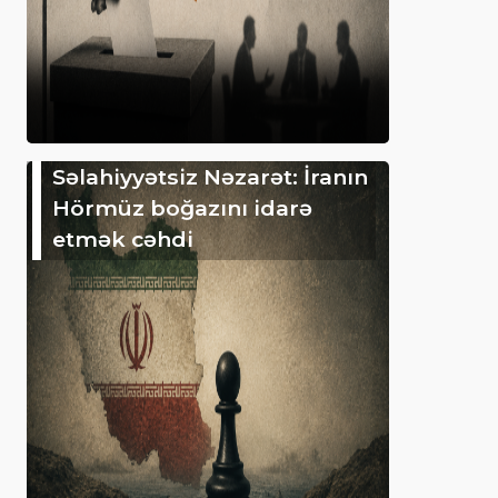
Səlahiyyətsiz Nəzarət: İranın
Hörmüz boğazını idarə
etmək cəhdi