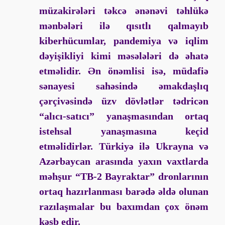
müzakirələri təkcə ənənəvi təhlükə
mənbələri ilə qısıtlı qalmayıb
kiberhücumlar, pandemiya və iqlim
dəyişikliyi kimi məsələləri də əhatə
etməlidir. Ən önəmlisi isə, müdafiə
sənayesi sahəsində əmakdaşlıq
çərçivəsində üzv dövlətlər tədricən
“alıcı-satıcı” yanaşmasından ortaq
istehsal yanaşmasına keçid
etməlidirlər. Türkiyə ilə Ukrayna və
Azərbaycan arasında yaxın vaxtlarda
məhşur “TB-2 Bayraktar” dronlarının
ortaq hazırlanması barədə əldə olunan
razılaşmalar bu baxımdan çox önəm
kəsb edir.