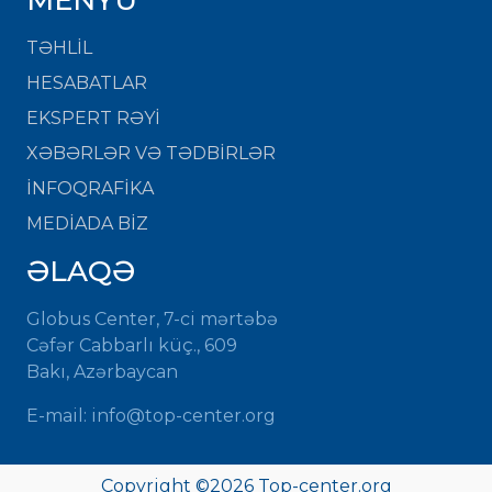
TƏHLİL
HESABATLAR
EKSPERT RƏYİ
XƏBƏRLƏR VƏ TƏDBİRLƏR
İNFOQRAFİKA
MEDİADA BİZ
ƏLAQƏ
Globus Center, 7-ci mərtəbə
Cəfər Cabbarlı küç., 609
Bakı, Azərbaycan
E-mail:
info@top-center.org
Copyright ©
2026
Top-center.org