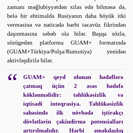
zamanı məğlubiyyətdən xilas edə bilməsə də,
belə bir ehtimalda Rusiyanın daha böyük itki
verməsinə və nəticədə hərbi təcavüz fikrindən
daşınmasına səbəb ola bilər. Başqa sözlə,
sözügedən platforma GUAM+ formatında
(GUAM+Türkiyə/Polşa/Rumıniya) yenidən
aktivləşdirilə bilər.
GUAM+ qeyd olunan hədəflərə
çatmaq üçün 2 əsas hədəfə
köklənməlidir: təhlükəsizlik və
iqtisadi inteqrasiya. Təhlükəsizlik
sahəsində ilk növbədə iştirakçı
dövlətlərin çəkindirmə potensialları
artırılmalıdır. Hərbi əməkdaşlıq