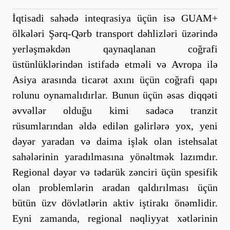
İqtisadi sahədə inteqrasiya üçün isə GUAM+
ölkələri Şərq-Qərb transport dəhlizləri üzərində
yerləşməkdən qaynaqlanan coğrafi
üstünlüklərindən istifadə etməli və Avropa ilə
Asiya arasında ticarət axını üçün coğrafi qapı
rolunu oynamalıdırlar. Bunun üçün əsas diqqəti
əvvəllər olduğu kimi sadəcə tranzit
rüsumlarından əldə edilən gəlirlərə yox, yeni
dəyər yaradan və daima işlək olan istehsalat
sahələrinin yaradılmasına yönəltmək lazımdır.
Regional dəyər və tədarük zənciri üçün spesifik
olan problemlərin aradan qaldırılması üçün
bütün üzv dövlətlərin aktiv iştirakı önəmlidir.
Eyni zamanda, regional nəqliyyat xətlərinin