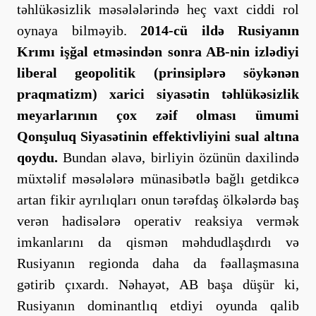
təhlükəsizlik məsələlərində heç vaxt ciddi rol
oynaya bilməyib.
2014-cü ildə Rusiyanın
Krımı işğal etməsindən sonra AB-nin izlədiyi
liberal geopolitik (prinsiplərə söykənən
praqmatizm) xarici siyasətin təhlükəsizlik
meyarlarının çox zəif olması ümumi
Qonşuluq Siyasətinin effektivliyini sual altına
qoydu.
Bundan əlavə, birliyin özünün daxilində
müxtəlif məsələlərə münasibətlə bağlı getdikcə
artan fikir ayrılıqları onun tərəfdaş ölkələrdə baş
verən hadisələrə operativ reaksiya vermək
imkanlarını da qismən məhdudlaşdırdı və
Rusiyanın regionda daha da fəallaşmasına
gətirib çıxardı. Nəhayət, AB başa düşür ki,
Rusiyanın dominantlıq etdiyi oyunda qalib