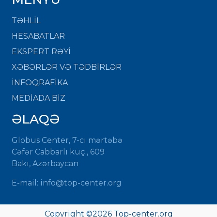
TƏHLİL
HESABATLAR
EKSPERT RƏYİ
XƏBƏRLƏR VƏ TƏDBİRLƏR
İNFOQRAFİKA
MEDİADA BİZ
ƏLAQƏ
Globus Center, 7-ci mərtəbə
Cəfər Cabbarlı küç., 609
Bakı, Azərbaycan
E-mail:
info@top-center.org
Copyright ©
2026
Top-center.org