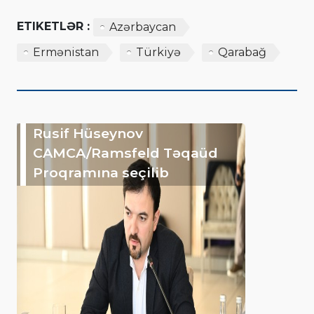
ETIKETLƏR :
Azərbaycan
Ermənistan
Türkiyə
Qarabağ
Rusif Hüseynov
CAMCA/Ramsfeld Təqaüd
Proqramına seçilib