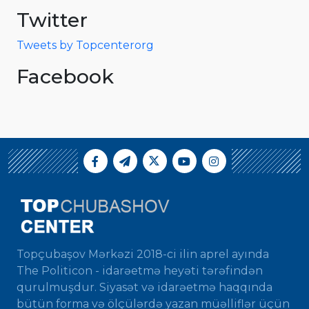
Twitter
Tweets by Topcenterorg
Facebook
Topçubaşov Mərkəzi 2018-ci ilin aprel ayında
The Politicon - idarəetmə heyəti tərəfindən
qurulmuşdur. Siyasət və idarəetmə haqqında
bütün forma və ölçülərdə yazan müəlliflər üçün