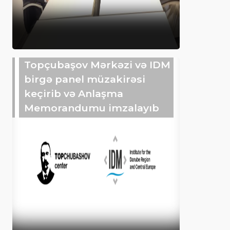
Topçubaşov Mərkəzi və IDM
birgə panel müzakirəsi
keçirib və Anlaşma
Memorandumu imzalayıb