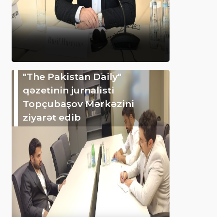
"The Pakistan Daily"
qəzetinin jurnalisti
Topçubaşov Mərkəzini
ziyarət edib