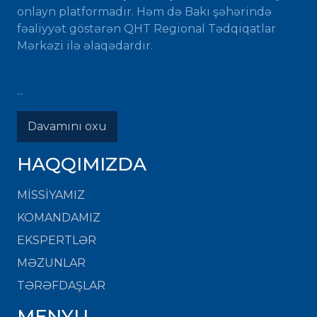
onlayn platformadır. Həm də Bakı şəhərində
fəaliyyət göstərən QHT Regional Tədqiqatlar
Mərkəzi ilə əlaqədardır.
...
Davamını oxu
HAQQIMIZDA
MISSIYAMIZ
KOMANDAMIZ
EKSPERTLƏR
MƏZUNLAR
TƏRƏFDAŞLAR
MENYU