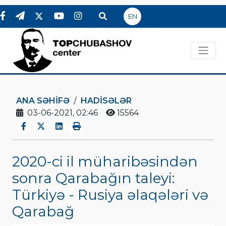
EN
ANA SƏHIFƏ
HADİSƏLƏR
03-06-2021, 02:46
15564
2020-ci il müharibəsindən
sonra Qarabağın taleyi:
Türkiyə - Rusiya əlaqələri və
Qarabağ