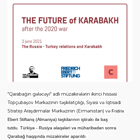
"Qarabağın gələcəyi" adlı müzakirələrin ikinci hissəsi
Topçubaşov Mərkəzinin təşkilatçılığı, Siyasi və İqtisadi
Strateji Araşdırmalar Mərkəzinin (Ermənistan) və
Fridrix
Ebert Stiftanq (Almaniya) təşkilarının iştirakı ilə baş
tutdu. Türkiyə - Rusiya əlaqələri və müharibədən sonra
Qarabağ haqqında müzakirələr aparıldı.