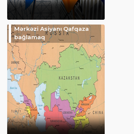
Mərkəzi Asiyanı Qafqaza
bağlamaq