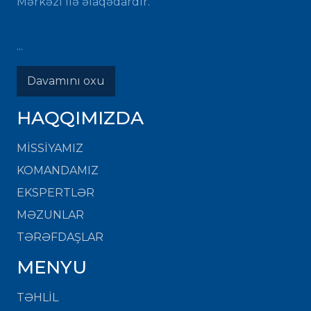
Mərkəzi ilə əlaqədardır.
...
Davamını oxu
HAQQIMIZDA
MISSIYAMIZ
KOMANDAMIZ
EKSPERTLƏR
MƏZUNLAR
TƏRƏFDAŞLAR
MENYU
TƏHLİL