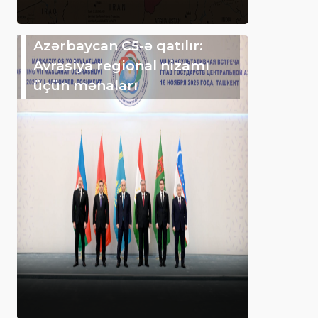
Azərbaycan C5-ə qatılır:
Avrasiya regional nizamı
üçün mənaları