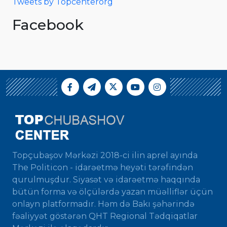
Tweets by Topcenterorg
Facebook
Topçubaşov Mərkəzi 2018-ci ilin aprel ayında
The Politicon - idarəetmə heyəti tərəfindən
qurulmuşdur. Siyasət və idarəetmə haqqında
bütün forma və ölçülərdə yazan müəlliflər üçün
onlayn platformadır. Həm də Bakı şəhərində
fəaliyyət göstərən QHT Regional Tədqiqatlar