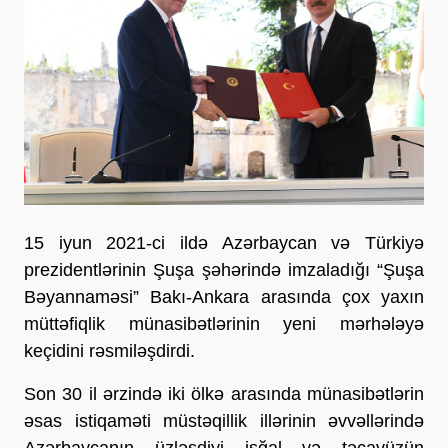
15 iyun 2021-ci ildə Azərbaycan və Türkiyə
prezidentlərinin Şuşa şəhərində imzaladığı “Şuşa
Bəyannaməsi” Bakı-Ankara arasında çox yaxın
müttəfiqlik münasibətlərinin yeni mərhələyə
keçidini rəsmiləşdirdi.
Son 30 il ərzində iki ölkə arasında münasibətlərin
əsas istiqaməti müstəqillik illərinin əvvəllərində
Azərbaycanın üzləşdiyi işğal və təcavüzün