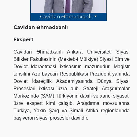
Cavidan Əhmədxanlı
Cavidan Əhmədxanlı
Ekspert
Cavidan Əhmədxanlı Ankara Universiteti Siyasi
Biliklər Fakültəsinin (Məktəb-i Mülkiyə) Siyasi Elm və
Dövlət İdarəetməsi ixtisasının məzunudur. Magistr
təhsilini Azərbaycan Respublikası Prezident yanında
Dövlət İdarəçilik Akademiyasında Dünya Siyasi
Prosesləri ixtisası üzrə alıb. Strateji Araşdırmalar
Mərkəzində (SAM) Türkiyənin daxili və xarici siyasəti
üzrə ekspert kimi çalışıb. Araşdırma mövzularına
Türkiyə, Yaxın Şərq və Şimali Afrika regionlarında
baş verən siyasi proseslər daxildir.