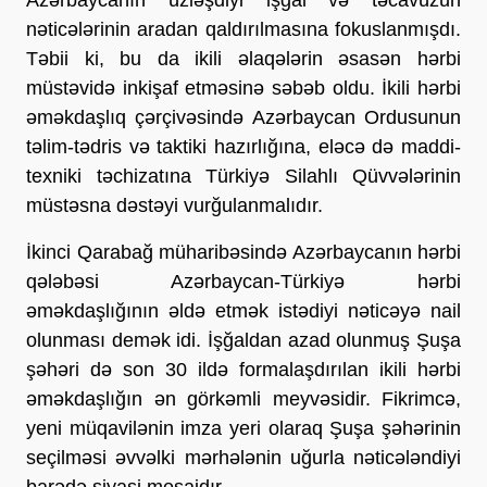
nəticələrinin aradan qaldırılmasına fokuslanmışdı.
Təbii ki, bu da ikili əlaqələrin əsasən hərbi
müstəvidə inkişaf etməsinə səbəb oldu. İkili hərbi
əməkdaşlıq çərçivəsində Azərbaycan Ordusunun
təlim-tədris və taktiki hazırlığına, eləcə də maddi-
texniki təchizatına Türkiyə Silahlı Qüvvələrinin
müstəsna dəstəyi vurğulanmalıdır.
İkinci Qarabağ müharibəsində Azərbaycanın hərbi
qələbəsi Azərbaycan-Türkiyə hərbi
əməkdaşlığının əldə etmək istədiyi nəticəyə nail
olunması demək idi. İşğaldan azad olunmuş Şuşa
şəhəri də son 30 ildə formalaşdırılan ikili hərbi
əməkdaşlığın ən görkəmli meyvəsidir. Fikrimcə,
yeni müqavilənin imza yeri olaraq Şuşa şəhərinin
seçilməsi əvvəlki mərhələnin uğurla nəticələndiyi
barədə siyasi mesajdır.