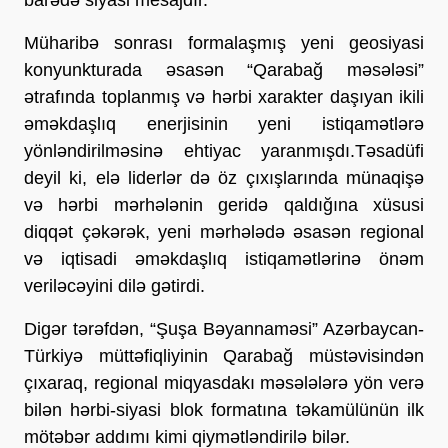
Müharibə sonrası formalaşmış yeni geosiyasi
konyunkturada əsasən “Qarabağ məsələsi”
ətrafında toplanmış və hərbi xarakter daşıyan ikili
əməkdaşlıq enerjisinin yeni istiqamətlərə
yönləndirilməsinə ehtiyac yaranmışdı.Təsadüfi
deyil ki, elə liderlər də öz çıxışlarında münaqişə
və hərbi mərhələnin geridə qaldığına xüsusi
diqqət çəkərək, yeni mərhələdə əsasən regional
və iqtisadi əməkdaşlıq istiqamətlərinə önəm
veriləcəyini dilə gətirdi.
Digər tərəfdən, “Şuşa Bəyannaməsi” Azərbaycan-
Türkiyə müttəfiqliyinin Qarabağ müstəvisindən
çıxaraq, regional miqyasdakı məsələlərə yön verə
bilən hərbi-siyasi blok formatına təkamülünün ilk
mötəbər addımı kimi qiymətləndirilə bilər.