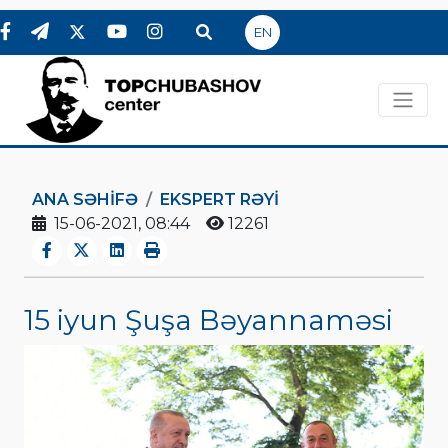
EN
ANA SƏHIFƏ
EKSPERT RƏYI
15-06-2021, 08:44
12261
15 iyun Şuşa Bəyannaməsi