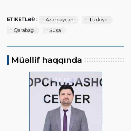
ETIKETLƏR :
Azərbaycan
Türkiyə
Qarabağ
Şuşa
Müəllif haqqında