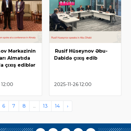
ov Mərkəzinin
Rusif Hüseynov Əbu-
rı Almatıda
Dabidə çıxış edib
a çıxış ediblər
 12:00
2025-11-26 12:00
6
7
8
...
13
14
›