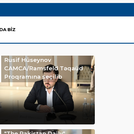
DA BİZ
Rusif Hüseynov
CAMCA/Ramsfeld Təqaüd
Proqramına seçilib
"The Pakistan Daily"