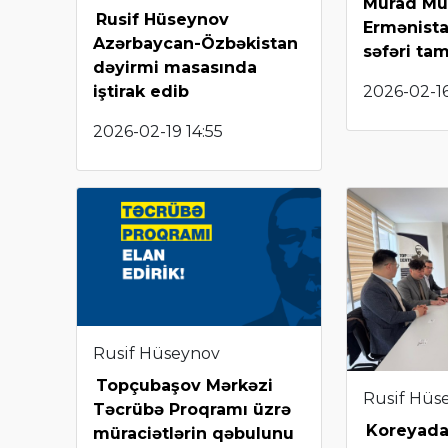
Murad Mu
Rusif Hüseynov
Ermənista
Azərbaycan-Özbəkistan
səfəri ta
dəyirmi masasında
2026-02-16
iştirak edib
2026-02-19 14:55
Rusif Hüseynov
Topçubaşov Mərkəzi
Rusif Hüs
Təcrübə Proqramı üzrə
Koreyada
müraciətlərin qəbulunu