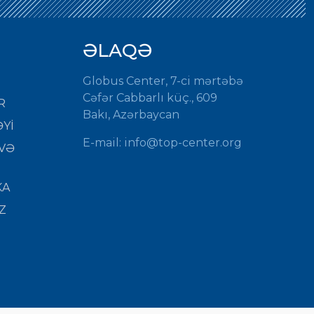
ƏLAQƏ
Globus Center, 7-ci mərtəbə
Cəfər Cabbarlı küç., 609
R
Bakı, Azərbaycan
Yİ
E-mail:
info@top-center.org
VƏ
KA
Z