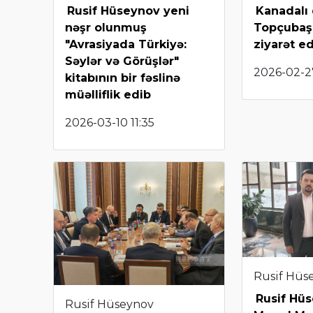
Rusif Hüseynov yeni
Kanadalı
nəşr olunmuş
Topçubaş
"Avrasiyada Türkiyə:
ziyarət ed
Səylər və Görüşlər"
2026-02-27
kitabının bir fəslinə
müəlliflik edib
2026-03-10 11:35
Rusif Hüs
Rusif Hü
Rusif Hüseynov