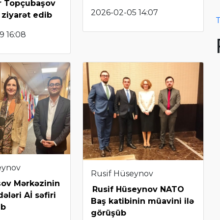
ər Topçubaşov
2026-02-05 14:07
 ziyarət edib
T
9 16:08
eynov
Rusif Hüseynov
ov Mərkəzinin
Rusif Hüseynov NATO
ləri Aİ səfiri
Baş katibinin müavini ilə
üb
görüşüb