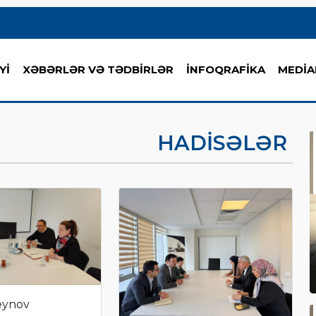
Yİ
XƏBƏRLƏR VƏ TƏDBİRLƏR
İNFOQRAFİKA
MEDİA
HADİSƏLƏR
eynov