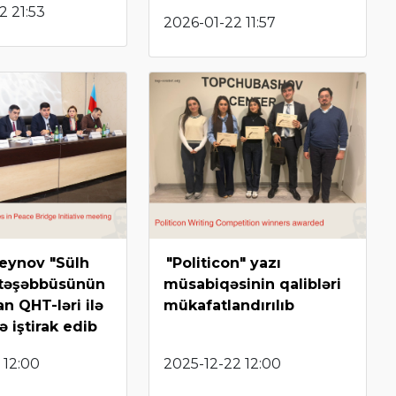
2 21:53
2026-01-22 11:57
seynov "Sülh
"Politicon" yazı
 təşəbbüsünün
müsabiqəsinin qalibləri
n QHT-ləri ilə
mükafatlandırılıb
 iştirak edib
 12:00
2025-12-22 12:00