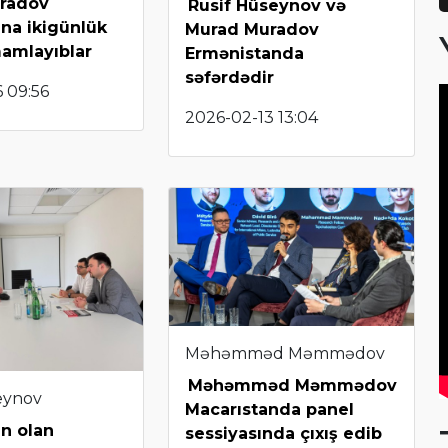
radov
Rusif Hüseynov və
na ikigünlük
Murad Muradov
mamlayıblar
Ermənistanda
səfərdədir
 09:56
2026-02-13 13:04
Məhəmməd Məmmədov
Məhəmməd Məmmədov
eynov
Macarıstanda panel
n olan
sessiyasında çıxış edib