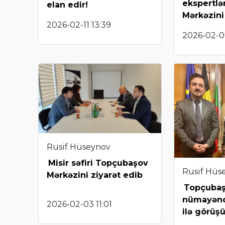
ekspertl
elan edir!
Mərkəzini
2026-02-11 13:39
2026-02-0
Rusif Hüseynov
Misir səfiri Topçubaşov
Rusif Hüs
Mərkəzini ziyarət edib
Topçubaş
nümayəndə
2026-02-03 11:01
ilə görüş