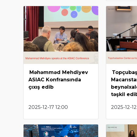
Məhəmməd Mehdiyev
Topçubaş
ASIAC Konfransında
Macarıst
çıxış edib
beynəlxal
təşkil edi
2025-12-17 12:00
2025-12-12