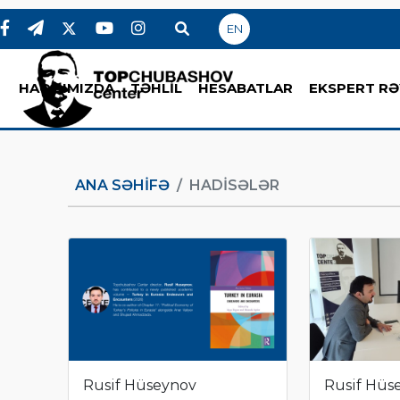
EN
HAQQIMIZDA
TƏHLİL
HESABATLAR
EKSPERT RƏ
ANA SƏHIFƏ
HADİSƏLƏR
Rusif Hüseynov
Rusif Hüs