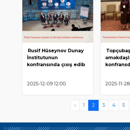
Rusif Hüseynov Dunay
Topçubaş
İnstitutunun
əməkdaşla
konfransında çıxış edib
konfransd
2025-12-09 12:00
2025-11-28
‹
1
2
3
4
5