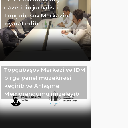
qəzetinin jurnalisti
Topçubaşov Mərkəzini
ziyarət edib
Topçubaşov Mərkəzi və IDM
birgə panel müzakirəsi
keçirib və Anlaşma
Memorandumu imzalayıb