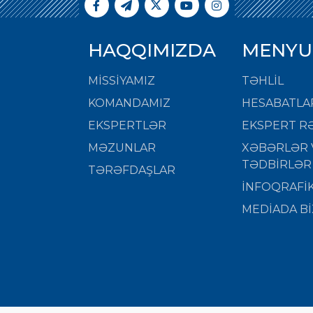
HAQQIMIZDA
MENYU
MISSIYAMIZ
TƏHLİL
KOMANDAMIZ
HESABATLA
EKSPERTLƏR
EKSPERT RƏ
MƏZUNLAR
XƏBƏRLƏR 
TƏDBİRLƏR
TƏRƏFDAŞLAR
İNFOQRAFİ
MEDİADA Bİ