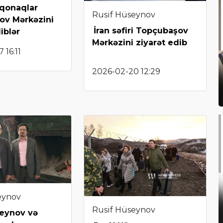
 qonaqlar
Rusif Hüseynov
ov Mərkəzini
İran səfiri Topçubaşov
iblər
Mərkəzini ziyarət edib
 16:11
2026-02-20 12:29
eynov
Rusif Hüseynov
seynov və