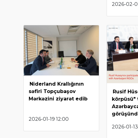
2026-02-0
Niderland Krallığının
səfiri Topçubaşov
Rusif Hü
Mərkəzini ziyarət edib
körpüsü"
Azərbayca
görüşündə
2026-01-19 12:00
2026-01-13