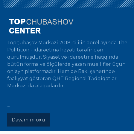
Topçubaşov Mərkəzi 2018-ci ilin aprel ayında The
Politicon - idarəetmə heyəti tərəfindən
qurulmuşdur. Siyasət və idarəetmə haqqında
bütün forma və ölçülərdə yazan müəlliflər üçün
onlayn platformadır. Həm də Bakı şəhərində
fəaliyyət göstərən QHT Regional Tədqiqatlar
Mərkəzi ilə əlaqədardır.
...
Davamını oxu