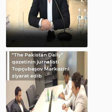
"The Pakistan Daily"
qəzetinin jurnalisti
Topçubaşov Mərkəzini
ziyarət edib