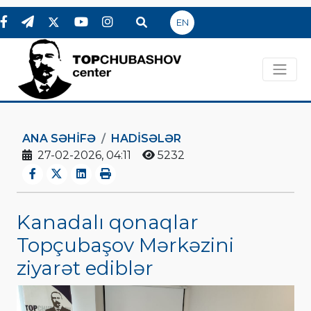
EN
ANA SƏHIFƏ
HADİSƏLƏR
27-02-2026, 04:11
5232
Kanadalı qonaqlar
Topçubaşov Mərkəzini
ziyarət ediblər