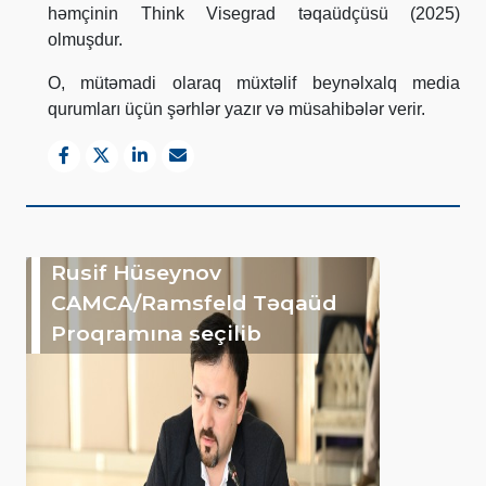
həmçinin Think Visegrad təqaüdçüsü (2025)
olmuşdur.
O, mütəmadi olaraq müxtəlif beynəlxalq media
qurumları üçün şərhlər yazır və müsahibələr verir.
Rusif Hüseynov
CAMCA/Ramsfeld Təqaüd
Proqramına seçilib