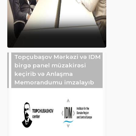
Topçubaşov Mərkəzi və IDM
birgə panel müzakirəsi
keçirib və Anlaşma
Memorandumu imzalayıb