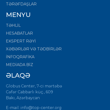
TƏRƏFDAŞLAR
MENYU
TƏHLİL
HESABATLAR
EKSPERT RƏYİ
XƏBƏRLƏR VƏ TƏDBİRLƏR
İNFOQRAFİKA
MEDİADA BİZ
ƏLAQƏ
Globus Center, 7-ci mərtəbə
Cəfər Cabbarlı küç., 609
Bakı, Azərbaycan
E-mail:
info@top-center.org