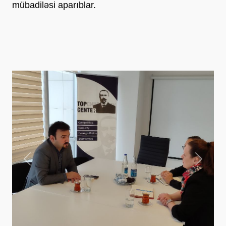
mübadiləsi aparıblar.
Previous
Next