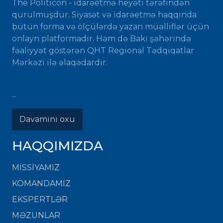
The Politicon - idarəetmə heyəti tərəfindən
qurulmuşdur. Siyasət və idarəetmə haqqında
bütün forma və ölçülərdə yazan müəlliflər üçün
onlayn platformadır. Həm də Bakı şəhərində
fəaliyyət göstərən QHT Regional Tədqiqatlar
Mərkəzi ilə əlaqədardır.
...
Davamını oxu
HAQQIMIZDA
MISSIYAMIZ
KOMANDAMIZ
EKSPERTLƏR
MƏZUNLAR