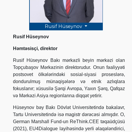
Rusif Hüseynov
Rusif Hüseynov
Həmtəsisçi, direktor
Rusif Hüseynov Bakı mərkəzli beyin mərkəzi olan
Topçubaşov Mərkəzinin direktorudur. Onun fəaliyyəti
postsovet ölkələrindəki sosial-siyasi proseslərə,
dondurulmuş münaqişələrə və etnik azlıqlara
fokuslanır; xüsusilə Şərqi Avropa, Yaxın Şərq, Qafqaz
və Mərkəzi Asiya regionlarına diqqət yetirir.
Hüseynov bəy Bakı Dövlət Universitetində bakalavr,
Tartu Universitetində isə magistr dərəcəsi almışdır. O,
German Marshall Fund-un ReThink.CEE təqaüdçüsü
(2021), EU4Dialogue layihəsində yerli əlaqələndirici,