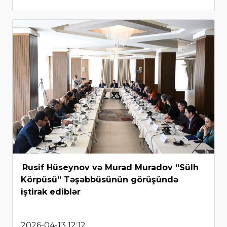
Rusif Hüseynov və Murad Muradov “Sülh
Körpüsü” Təşəbbüsünün görüşündə
iştirak ediblər
2026-04-13 12:12