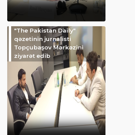
"The Pakistan Daily"
qəzetinin jurnalisti
Topçubaşov Mərkəzini
ziyarət edib