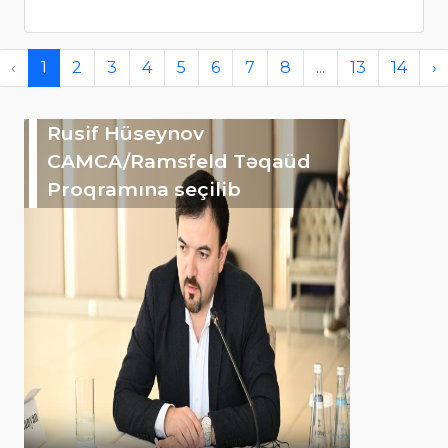
‹
1
2
3
4
5
6
7
8
...
13
14
›
Rusif Hüseynov
CAMCA/Ramsfeld Təqaüd
Proqramına seçilib