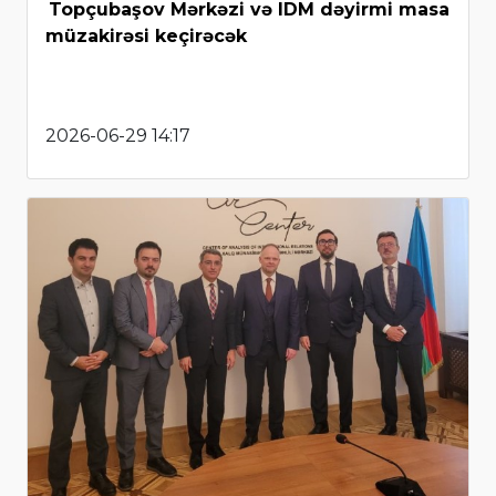
Topçubaşov Mərkəzi və IDM dəyirmi masa
müzakirəsi keçirəcək
2026-06-29 14:17