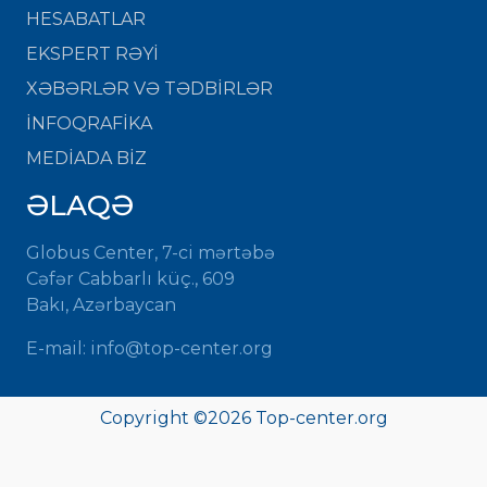
HESABATLAR
EKSPERT RƏYİ
XƏBƏRLƏR VƏ TƏDBİRLƏR
İNFOQRAFİKA
MEDİADA BİZ
ƏLAQƏ
Globus Center, 7-ci mərtəbə
Cəfər Cabbarlı küç., 609
Bakı, Azərbaycan
E-mail:
info@top-center.org
Copyright ©
2026
Top-center.org