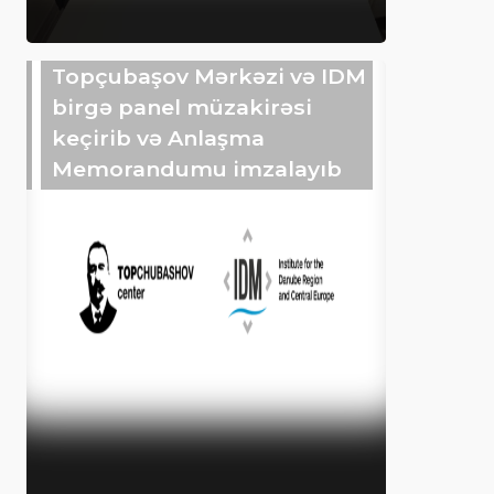
Topçubaşov Mərkəzi və IDM
birgə panel müzakirəsi
keçirib və Anlaşma
Memorandumu imzalayıb