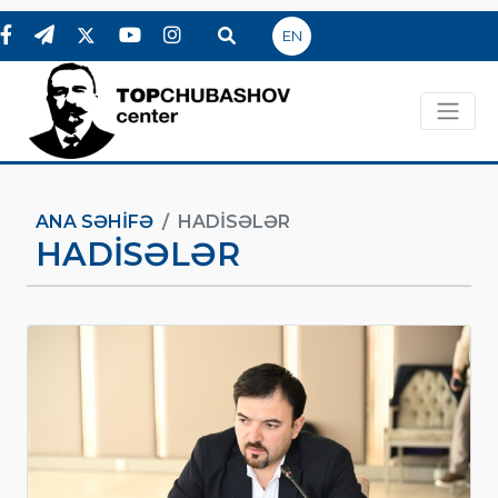
EN
ANA SƏHIFƏ
HADİSƏLƏR
HADİSƏLƏR