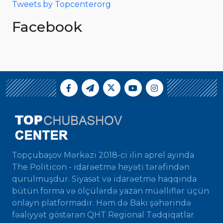
Tweets by Topcenterorg
Facebook
Topçubaşov Mərkəzi 2018-ci ilin aprel ayında
The Politicon - idarəetmə heyəti tərəfindən
qurulmuşdur. Siyasət və idarəetmə haqqında
bütün forma və ölçülərdə yazan müəlliflər üçün
onlayn platformadır. Həm də Bakı şəhərində
fəaliyyət göstərən QHT Regional Tədqiqatlar