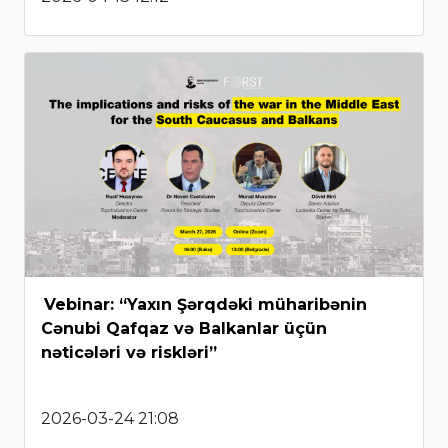
Vebinar: “Yaxın Şərqdəki müharibənin
Cənubi Qafqaz və Balkanlar üçün
nəticələri və riskləri”
2026-03-24 21:08