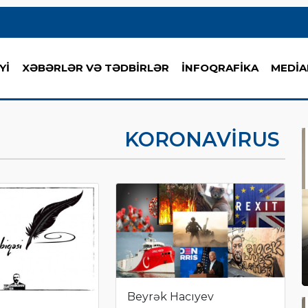
Yİ
XƏBƏRLƏR VƏ TƏDBİRLƏR
İNFOQRAFİKA
MEDİA
KORONAVIRUS
Beyrək Hacıyev