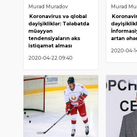
Murad Muradov
Murad Mu
Koronavirus və qlobal
Koronavir
dəyişikliklər: Tələbatda
dəyişiklikl
müəyyən
İnformas
tendensiyaların əks
artan əhə
istiqamət alması
2020-04-14
2020-04-22 09:40