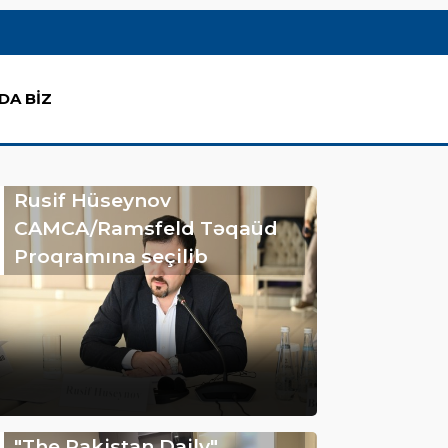
DA BİZ
Rusif Hüseynov
CAMCA/Ramsfeld Təqaüd
Proqramına seçilib
"The Pakistan Daily"