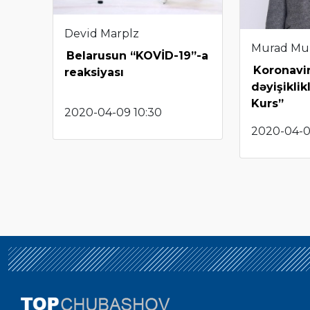
Devid Marplz
Murad Mu
Belarusun “KOVİD-19”-a
Koronavir
reaksiyası
dəyişiklik
Kurs”
2020-04-09 10:30
2020-04-07