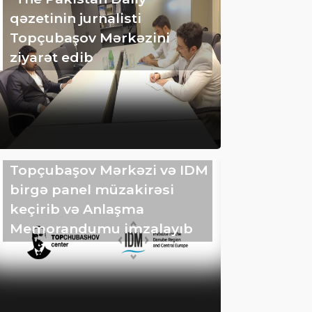
qəzetinin jurnalisti
Topçubaşov Mərkəzini
ziyarət edib
Topçubaşov Mərkəzi və IDM
birgə panel müzakirəsi
keçirib və Anlaşma
Memorandumu imzalayıb