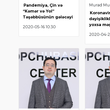
Murad Mu
Pandemiya, Çin və
“Kəmər və Yol”
Koronavir
Təşəbbüsünün gələcəyi
dəyişiklikl
yoxsa mə
2020-05-16 10:30
2020-04-2