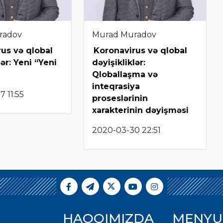
radov
Murad Muradov
us və qlobal
Koronavirus və qlobal
lər: Yeni “Yeni
dəyişikliklər:
Qloballaşma və
inteqrasiya
 11:55
proseslərinin
xarakterinin dəyişməsi
2020-03-30 22:51
HAQQIMIZDA
MENYU