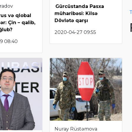
radov
Gürcüstanda Pasxa
T
müharibəsi: Kilsə
us və qlobal
Dövlətə qarşı
ər: Çin – qalib,
ğlub?
2020-04-27 09:55
9 08:40
Nuray Rüstəmova