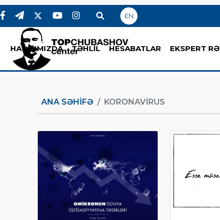
EN
HAQQIMIZDA
TƏHLİL
HESABATLAR
EKSPERT RƏ
ANA SƏHIFƏ
KORONAVIRUS