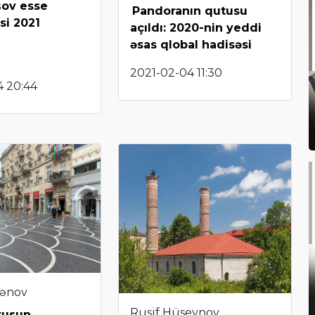
ov esse
Pandoranın qutusu
si 2021
açıldı: 2020-nin yeddi
əsas qlobal hadisəsi
2021-02-04 11:30
4 20:44
sənov
Rusif Hüseynov
rusun