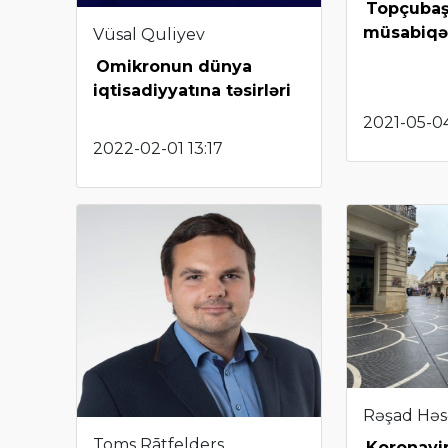
Topçubaş
müsabiqə
Vüsal Quliyev
Omikronun dünya
iqtisadiyyatına təsirləri
2021-05-0
2022-02-01 13:17
Rəşad Hə
Toms Rātfelders
Koronavi