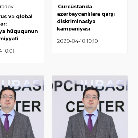
radov
Gürcüstanda
azərbaycanlılara qarşı
us və qlobal
diskriminasiya
ər:
kampaniyası
iya hüququnun
miyyəti
2020-04-10 10:10
 10:01