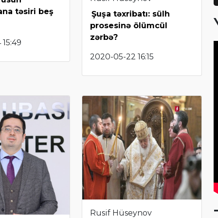
na təsiri beş
Şuşa təxribatı: sülh
prosesinə ölümcül
zərbə?
 15:49
2020-05-22 16:15
Rusif Hüseynov