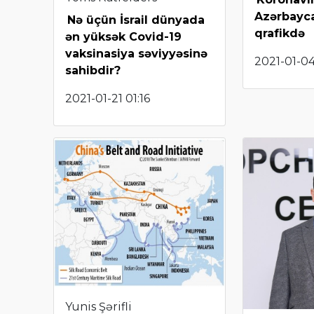
Azərbayca
Nə üçün İsrail dünyada
qrafikdə
ən yüksək Covid-19
vaksinasiya səviyyəsinə
2021-01-04
sahibdir?
2021-01-21 01:16
Yunis Şərifli