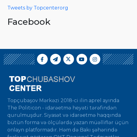
Tweets by Topcenterorg
Facebook
Topçubaşov Mərkəzi 2018-ci ilin aprel ayında
The Politicon - idarəetmə heyəti tərəfindən
qurulmuşdur. Siyasət və idarəetmə haqqında
bütün forma və ölçülərdə yazan müəlliflər üçün
onlayn platformadır. Həm də Bakı şəhərində