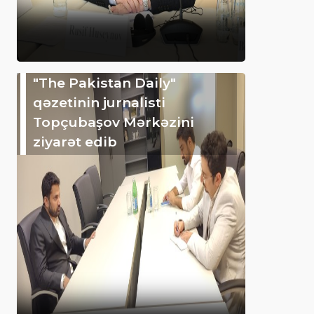
"The Pakistan Daily"
qəzetinin jurnalisti
Topçubaşov Mərkəzini
ziyarət edib