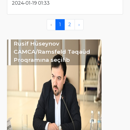
2024-01-19 01:33
‹
1
2
›
Rusif Hüseynov
CAMCA/Ramsfeld Təqaüd
Proqramına seçilib