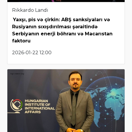
Rikkardo Landi
Yaxşı, pis və çirkin: ABŞ sanksiyaları və
Rusiyanın sıxışdırılması şəraitində
Serbiyanın enerji böhranı və Macarıstan
faktoru
2026-01-22 12:00