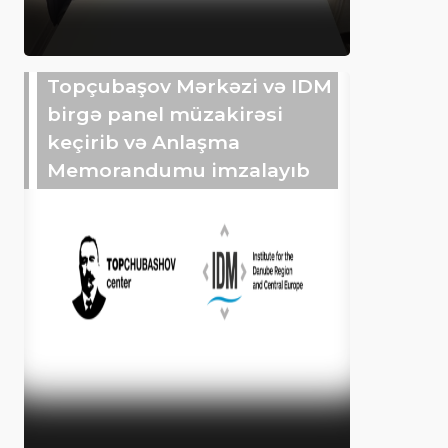
Topçubaşov Mərkəzi və IDM
birgə panel müzakirəsi
keçirib və Anlaşma
Memorandumu imzalayıb