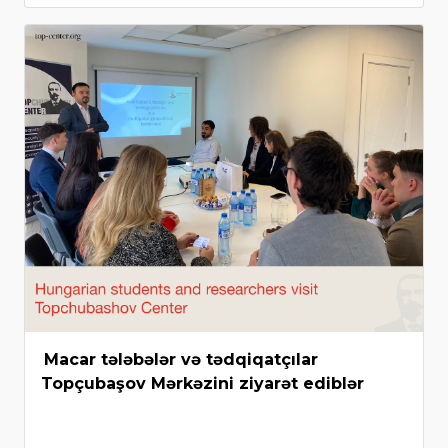
Macar tələbələr və tədqiqatçılar
Topçubaşov Mərkəzini ziyarət ediblər