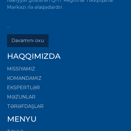
fəaliyyət göstərən QHT Regional Tədqiqatlar
Mərkəzi ilə əlaqədardır.
...
Davamını oxu
HAQQIMIZDA
MISSIYAMIZ
KOMANDAMIZ
EKSPERTLƏR
MƏZUNLAR
TƏRƏFDAŞLAR
MENYU