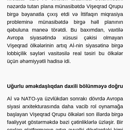
nəzərdə tutan plana münasibətdə Vişeqrad Qrupu
birgə bəyanatla çıxış etdi və İttifaqın miqrasiya
probleminə münasibətdə birgə həll planının
qəbuluna maneə törətdi. Bu baxımdan, vaxtilə
Avropa siyasətində xüsusi çəkisi olmayan
Vişeqrad ölkələrinin artıq Aİ-nin siyasətinə birgə
lobbiçilik səyləri vasitəsilə real təsiri bu ölkələr
üçün əhəmiyyətli hadisə idi.
Uğurlu əməkdaşlıqdan daxili bölünməyə doğru
Aİ və NATO-ya üzvlükdən sonrakı dövrdə Avropa
siyasi arxitekturasında daha vacib rol oynamağa
başlayan Vişeqrad Qrupu ölkələri son illərdə birgə
fəaliyyət göstərməkdə bəzi çətinliklərlə üzləşir. Bir
çoxları platformanın artıq əvvəlki dövrlərdəki kimi