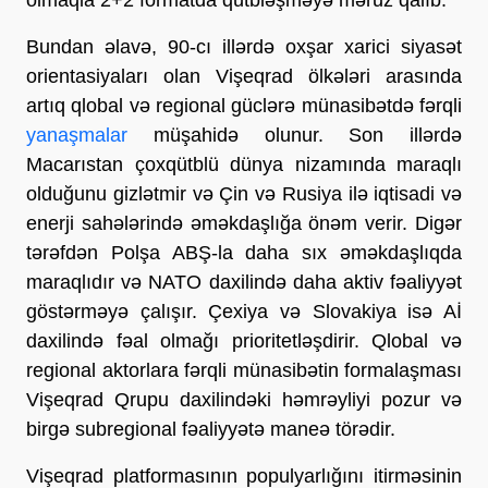
Bundan əlavə, 90-cı illərdə oxşar xarici siyasət
orientasiyaları olan Vişeqrad ölkələri arasında
artıq qlobal və regional güclərə münasibətdə fərqli
yanaşmalar
müşahidə olunur. Son illərdə
Macarıstan çoxqütblü dünya nizamında maraqlı
olduğunu gizlətmir və Çin və Rusiya ilə iqtisadi və
enerji sahələrində əməkdaşlığa önəm verir. Digər
tərəfdən Polşa ABŞ-la daha sıx əməkdaşlıqda
maraqlıdır və NATO daxilində daha aktiv fəaliyyət
göstərməyə çalışır. Çexiya və Slovakiya isə Aİ
daxilində fəal olmağı prioritetləşdirir. Qlobal və
regional aktorlara fərqli münasibətin formalaşması
Vişeqrad Qrupu daxilindəki həmrəyliyi pozur və
birgə subregional fəaliyyətə maneə törədir.
Vişeqrad platformasının populyarlığını itirməsinin