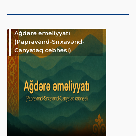
Ağdərə əməliyyatı
(Papravənd-Sırxavənd-
Canyataq cəbhəsi)