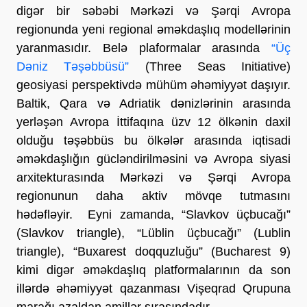
digər bir səbəbi Mərkəzi və Şərqi Avropa
regionunda yeni regional əməkdaşlıq modellərinin
yaranmasıdır. Belə plaformalar arasında
“Üç
Dəniz Təşəbbüsü”
(Three Seas Initiative)
geosiyasi perspektivdə mühüm əhəmiyyət daşıyır.
Baltik, Qara və Adriatik dənizlərinin arasında
yerləşən Avropa İttifaqına üzv 12 ölkənin daxil
olduğu təşəbbüs bu ölkələr arasında iqtisadi
əməkdaşlığın gücləndirilməsini və Avropa siyasi
arxitekturasında Mərkəzi və Şərqi Avropa
regionunun daha aktiv mövqe tutmasını
hədəfləyir. Eyni zamanda, “Slavkov üçbucağı”
(Slavkov triangle), “Lüblin üçbucağı” (Lublin
triangle), “Buxarest doqquzluğu” (Bucharest 9)
kimi digər əməkdaşlıq platformalarının da son
illərdə əhəmiyyət qazanması Vişeqrad Qrupuna
marağı azaldan amillər sırasındadır.