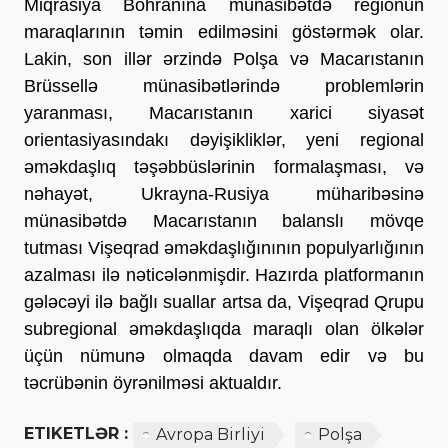
Miqrasiya Böhranına münasibətdə regionun
maraqlarının təmin edilməsini göstərmək olar.
Lakin, son illər ərzində Polşa və Macarıstanın
Brüssellə münasibətlərində problemlərin
yaranması, Macarıstanın xarici siyasət
orientasiyasındakı dəyişikliklər, yeni regional
əməkdaşlıq təşəbbüslərinin formalaşması, və
nəhayət, Ukrayna-Rusiya müharibəsinə
münasibətdə Macarıstanın balanslı mövqe
tutması Vişeqrad əməkdaşlığınının populyarlığının
azalması ilə nəticələnmişdir. Hazırda platformanın
gələcəyi ilə bağlı suallar artsa da, Vişeqrad Qrupu
subregional əməkdaşlıqda maraqlı olan ölkələr
üçün nümunə olmaqda davam edir və bu
təcrübənin öyrənilməsi aktualdır.
ETIKETLƏR :
Avropa Birliyi
Polşa