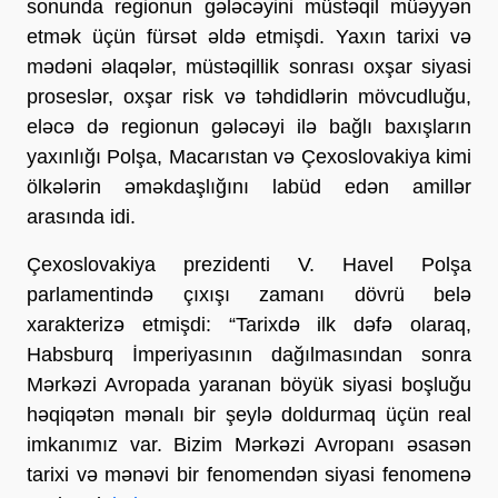
sonunda regionun gələcəyini müstəqil müəyyən
etmək üçün fürsət əldə etmişdi. Yaxın tarixi və
mədəni əlaqələr, müstəqillik sonrası oxşar siyasi
proseslər, oxşar risk və təhdidlərin mövcudluğu,
eləcə də regionun gələcəyi ilə bağlı baxışların
yaxınlığı Polşa, Macarıstan və Çexoslovakiya kimi
ölkələrin əməkdaşlığını labüd edən amillər
arasında idi.
Çexoslovakiya prezidenti V. Havel Polşa
parlamentində çıxışı zamanı dövrü belə
xarakterizə etmişdi: “Tarixdə ilk dəfə olaraq,
Habsburq İmperiyasının dağılmasından sonra
Mərkəzi Avropada yaranan böyük siyasi boşluğu
həqiqətən mənalı bir şeylə doldurmaq üçün real
imkanımız var. Bizim Mərkəzi Avropanı əsasən
tarixi və mənəvi bir fenomendən siyasi fenomenə