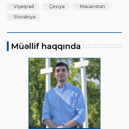
Vişeqrad
Çexiya
Macarıstan
Slovakiya
Müəllif haqqında