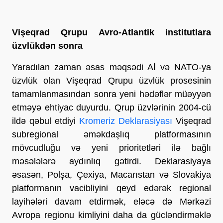
Vişeqrad Qrupu Avro-Atlantik institutlara
üzvlükdən sonra
Yaradılan zaman əsas məqsədi Aİ və NATO-ya
üzvlük olan Vişeqrad Qrupu üzvlük prosesinin
tamamlanmasından sonra yeni hədəflər müəyyən
etməyə ehtiyac duyurdu. Qrup üzvlərinin 2004-cü
ildə qəbul etdiyi
Kromeriz Deklarasiyası
Vişeqrad
subregional əməkdaşlıq platformasının
mövcudluğu və yeni prioritetləri ilə bağlı
məsələlərə aydınlıq gətirdi. Deklarasiyaya
əsasən, Polşa, Çexiya, Macarıstan və Slovakiya
platformanın vacibliyini qeyd edərək regional
layihələri davam etdirmək, eləcə də Mərkəzi
Avropa regionu kimliyini daha da gücləndirməklə