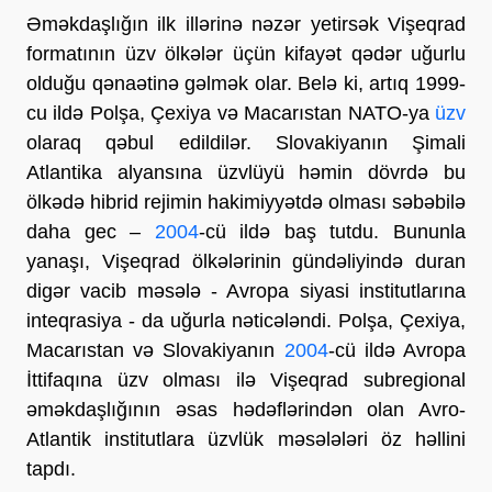
Əməkdaşlığın ilk illərinə nəzər yetirsək Vişeqrad
formatının üzv ölkələr üçün kifayət qədər uğurlu
olduğu qənaətinə gəlmək olar. Belə ki, artıq 1999-
cu ildə Polşa, Çexiya və Macarıstan NATO-ya
üzv
olaraq qəbul edildilər. Slovakiyanın Şimali
Atlantika alyansına üzvlüyü həmin dövrdə bu
ölkədə hibrid rejimin hakimiyyətdə olması səbəbilə
daha gec –
2004
-cü ildə baş tutdu. Bununla
yanaşı, Vişeqrad ölkələrinin gündəliyində duran
digər vacib məsələ - Avropa siyasi institutlarına
inteqrasiya - da uğurla nəticələndi. Polşa, Çexiya,
Macarıstan və Slovakiyanın
2004
-cü ildə Avropa
İttifaqına üzv olması ilə Vişeqrad subregional
əməkdaşlığının əsas hədəflərindən olan Avro-
Atlantik institutlara üzvlük məsələləri öz həllini
tapdı.