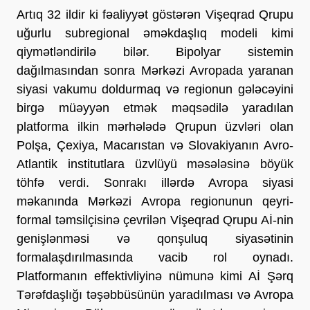
Artıq 32 ildir ki fəaliyyət göstərən Vişeqrad Qrupu
uğurlu subregional əməkdaşlıq modeli kimi
qiymətləndirilə bilər. Bipolyar sistemin
dağılmasından sonra Mərkəzi Avropada yaranan
siyasi vakumu doldurmaq və regionun gələcəyini
birgə müəyyən etmək məqsədilə yaradılan
platforma ilkin mərhələdə Qrupun üzvləri olan
Polşa, Çexiya, Macarıstan və Slovakiyanın Avro-
Atlantik institutlara üzvlüyü məsələsinə böyük
töhfə verdi. Sonrakı illərdə Avropa siyasi
məkanında Mərkəzi Avropa regionunun qeyri-
formal təmsilçisinə çevrilən Vişeqrad Qrupu Aİ-nin
genişlənməsi və qonşuluq siyasətinin
formalaşdırılmasında vacib rol oynadı.
Platformanın effektivliyinə nümunə kimi Aİ Şərq
Tərəfdaşlığı təşəbbüsünün yaradılması və Avropa