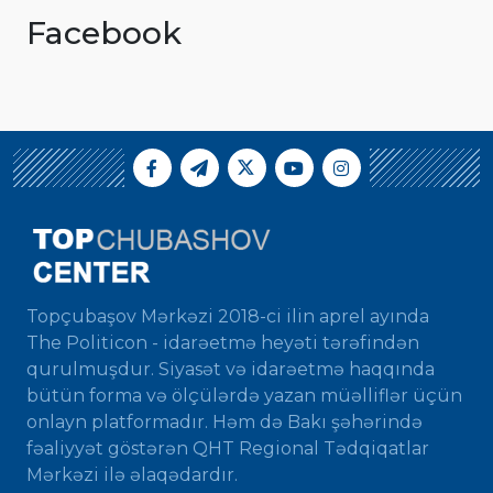
Facebook
Topçubaşov Mərkəzi 2018-ci ilin aprel ayında
The Politicon - idarəetmə heyəti tərəfindən
qurulmuşdur. Siyasət və idarəetmə haqqında
bütün forma və ölçülərdə yazan müəlliflər üçün
onlayn platformadır. Həm də Bakı şəhərində
fəaliyyət göstərən QHT Regional Tədqiqatlar
Mərkəzi ilə əlaqədardır.