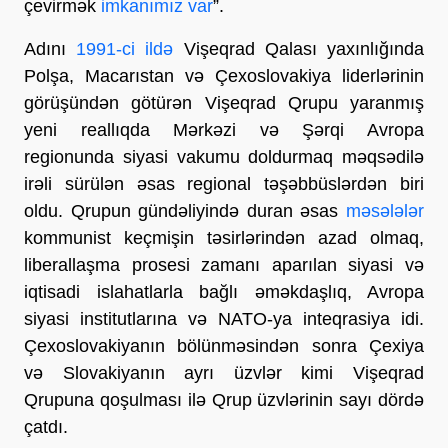
çevirmək
imkanımız var
”.
Adını
1991
-ci ildə
Vişeqrad Qalası yaxınlığında
Polşa, Macarıstan və Çexoslovakiya liderlərinin
görüşündən götürən Vişeqrad Qrupu yaranmış
yeni reallıqda Mərkəzi və Şərqi Avropa
regionunda siyasi vakumu doldurmaq məqsədilə
irəli sürülən əsas regional təşəbbüslərdən biri
oldu. Qrupun gündəliyində duran əsas
məsələlər
kommunist keçmişin təsirlərindən azad olmaq,
liberallaşma prosesi zamanı aparılan siyasi və
iqtisadi islahatlarla bağlı əməkdaşlıq, Avropa
siyasi institutlarına və NATO-ya inteqrasiya idi.
Çexoslovakiyanın bölünməsindən sonra Çexiya
və Slovakiyanın ayrı üzvlər kimi Vişeqrad
Qrupuna qoşulması ilə Qrup üzvlərinin sayı dördə
çatdı.