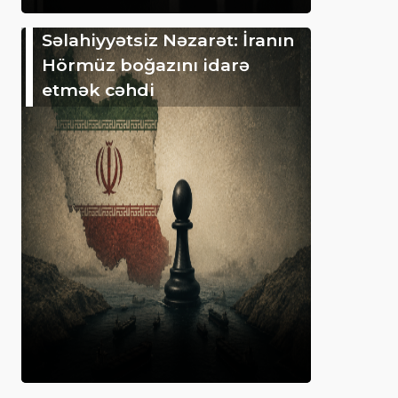
Səlahiyyətsiz Nəzarət: İranın
Hörmüz boğazını idarə
etmək cəhdi