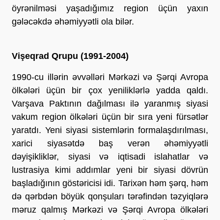
öyrənilməsi yaşadığımız region üçün yaxın
gələcəkdə əhəmiyyətli ola bilər.
Vişeqrad Qrupu (1991-2004)
1990-cu illərin əvvəlləri Mərkəzi və Şərqi Avropa
ölkələri üçün bir çox yeniliklərlə yadda qaldı.
Varşava Paktının dağılması ilə yaranmış siyasi
vakum region ölkələri üçün bir sıra yeni fürsətlər
yaratdı. Yeni siyasi sistemlərin formalaşdırılması,
xarici siyasətdə baş verən əhəmiyyətli
dəyişikliklər, siyasi və iqtisadi islahatlar və
lustrasiya kimi addımlar yeni bir siyasi dövrün
başladığının göstəricisi idi. Tarixən həm şərq, həm
də qərbdən böyük qonşuları tərəfindən təzyiqlərə
məruz qalmış Mərkəzi və Şərqi Avropa ölkələri