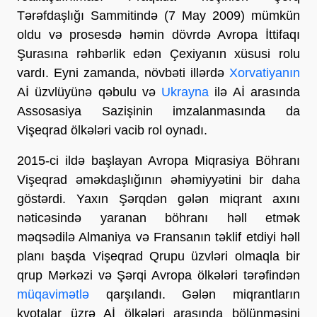
Tərəfdaşlığı Sammitində (7 May 2009) mümkün
oldu və prosesdə həmin dövrdə Avropa İttifaqı
Şurasına rəhbərlik edən Çexiyanın xüsusi rolu
vardı. Eyni zamanda, növbəti illərdə
Xorvatiyanın
Aİ üzvlüyünə qəbulu və
Ukrayna
ilə Aİ arasında
Assosasiya Sazişinin imzalanmasında da
Vişeqrad ölkələri vacib rol oynadı.
2015-ci ildə başlayan Avropa Miqrasiya Böhranı
Vişeqrad əməkdaşlığının əhəmiyyətini bir daha
göstərdi. Yaxın Şərqdən gələn miqrant axını
nəticəsində yaranan böhranı həll etmək
məqsədilə Almaniya və Fransanın təklif etdiyi həll
planı başda Vişeqrad Qrupu üzvləri olmaqla bir
qrup Mərkəzi və Şərqi Avropa ölkələri tərəfindən
müqavimətlə
qarşılandı. Gələn miqrantların
kvotalar üzrə Aİ ölkələri arasında bölünməsini