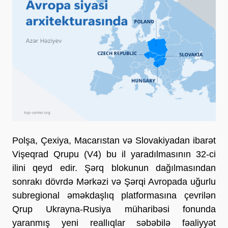
Polşa, Çexiya, Macarıstan və Slovakiyadan ibarət
Vişeqrad Qrupu (V4) bu il yaradılmasının 32-ci
ilini qeyd edir. Şərq blokunun dağılmasından
sonrakı dövrdə Mərkəzi və Şərqi Avropada uğurlu
subregional əməkdaşlıq platformasına çevrilən
Qrup Ukrayna-Rusiya müharibəsi fonunda
yaranmış yeni reallıqlar səbəbilə fəaliyyət