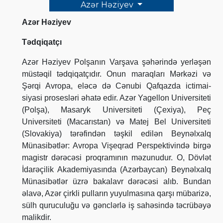
Azər Həziyev
Azər Həziyev
Tədqiqatçı
Azər Həziyev Polşanın Varşava şəhərində yerləşən
müstəqil tədqiqatçıdır. Onun maraqları Mərkəzi və
Şərqi Avropa, eləcə də Cənubi Qafqazda ictimai-
siyasi prosesləri əhatə edir. Azər Yagellon Universiteti
(Polşa), Masaryk Universiteti (Çexiya), Peç
Universiteti (Macarıstan) və Matej Bel Universiteti
(Slovakiya) tərəfindən təşkil edilən Beynəlxalq
Münasibətlər: Avropa Vişeqrad Perspektivində birgə
magistr dərəcəsi proqramının məzunudur. O, Dövlət
İdarəçilik Akademiyasında (Azərbaycan) Beynəlxalq
Münasibətlər üzrə bakalavr dərəcəsi alıb. Bundan
əlavə, Azər çirkli pulların yuyulmasına qarşı mübarizə,
sülh quruculuğu və gənclərlə iş sahəsində təcrübəyə
malikdir.