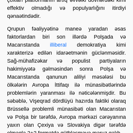
effektiv olmadığı və populyarlığını itirdiyi
qənaətindədir.
Qrupun fəaliyyətinə maneə yaradan əsas
faktorlardan biri son illərdə Polşada və
Macarıstanda
illiberal
demokratiya kimi
xarakterizə edilən idarəetmənin güclənməsidir.
Sağ-mühafizəkar və populist partiyaların
hakimiyyətə gəlməsindən sonra Polşa və
Macarıstanda qanunun aliliyi məsələsi bu
ölkələrin Avropa İttifaqı ilə münasibətlərində
problemlərin yaranması ilə nəticələnmişdir. Bu
səbəblə, Vişeqrad dördlüyü hazırda faktiki olaraq
Brüssellə problemli münasibəti olan Macarıstan
və Polşa bir tərəfdə, Avropa mərkəzi cərəyanına
yaxın olan Çexiya və Slovakiya digər tərəfdə
olmaqla 2+2 formatda qütbləşməyə məruz qalıb.