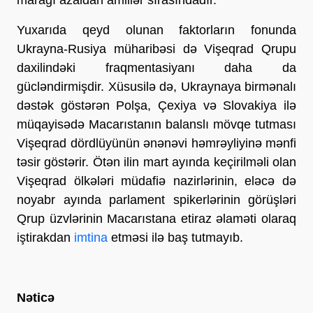
Yuxarıda qeyd olunan faktorların fonunda
Ukrayna-Rusiya müharibəsi də Vişeqrad Qrupu
daxilindəki fraqmentasiyanı daha da
gücləndirmişdir. Xüsusilə də, Ukraynaya birmənalı
dəstək göstərən Polşa, Çexiya və Slovakiya ilə
müqayisədə Macarıstanın balanslı mövqe tutması
Vişeqrad dördlüyünün ənənəvi həmrəyliyinə mənfi
təsir göstərir. Ötən ilin mart ayında keçirilməli olan
Vişeqrad ölkələri müdafiə nazirlərinin, eləcə də
noyabr ayında parlament spikerlərinin görüşləri
Qrup üzvlərinin Macarıstana etiraz əlaməti olaraq
iştirakdan
imtina
etməsi ilə baş tutmayıb.
Nəticə