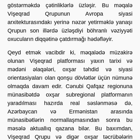
göstərməkdə çətinliklərlə üzləşir. Bu məqalə
Vişeqrad Qrupunun Avropa siyasi
arxitekturasındakı yerinə nəzər yetirməklə yanaşı
Qrupun son illərdə üzləşdiyi böhranlı vəziyyəti
oxucuların diqqətinə çatdırmağı hədəfləyir.
Qeyd etmək vacibdir ki, məqalədə müzakirə
olunan Vişeqrad platforması yaxın tarixi və
mədəni əlaqələri, oxşar təhdid və siyasi
orientasiyaları olan qonşu dövlətlər üçün nümunə
olmaqda davam edir. Cənubi Qafqaz regionuna
münasibətdə oxşar subregional platformanın
yaradılması hazırda real səslənməsə də,
Azərbaycan və Ermənistan arasında
münasibətlərin normallaşmasından sonra bu
məsələ aktuallıq qazana bilər. Bu baxımdan,
Vişeqrad Qrupu və digər oxşar təcrübələrin