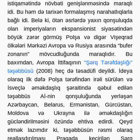
istiqamətində növbəti genişlənməsində maraqlı
idi. Bu həm də tarixən formalaşmış narahatlıqlarla
bağlı idi. Belə ki, ötən əsrlərdə yaxın qonşuluqda
olan imperiyaların ekspansionist siyasətindən
böyük zərər görmüş Polşa və digər Vişeqrad
ölkələri Mərkəzi Avropa və Rusiya arasında “bufer
zonanın” mövcudluğunda maraqlıdır. Bu
baxımdan, Avropa İttifaqının
“Şərq Tərəfdaşlığı”
təşəbbüsü
(2008) heç də təsadüfi deyildi. İdeya
olaraq ilk dəfə Polşa tərəfindən irəli sürülən və
İsveçlə əməkdaşlıq şəraitində qəbul edilən
təşəbbüs Aİ-nin qonşuluğunda yerləşən
Azərbaycan, Belarus, Ermənistan, Gürcüstan,
Moldova və Ukrayna ilə əməkdaşlığın
gücləndirilməsini özündə ehtiva edirdi. Qeyd
etmək lazımdır ki, təşəbbüsün rəsmi olaraq
reallaşdırılması Praqada keçirilən Şərq