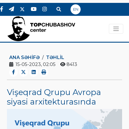
EN
ANA SƏHIFƏ
TƏHLİL
15-05-2023, 02:05
8413
Vişeqrad Qrupu Avropa
siyasi arxitekturasında