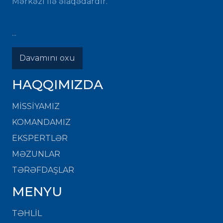
Mərkəzi ilə əlaqədardır.
...
Davamını oxu
HAQQIMIZDA
MISSIYAMIZ
KOMANDAMIZ
EKSPERTLƏR
MƏZUNLAR
TƏRƏFDAŞLAR
MENYU
TƏHLİL