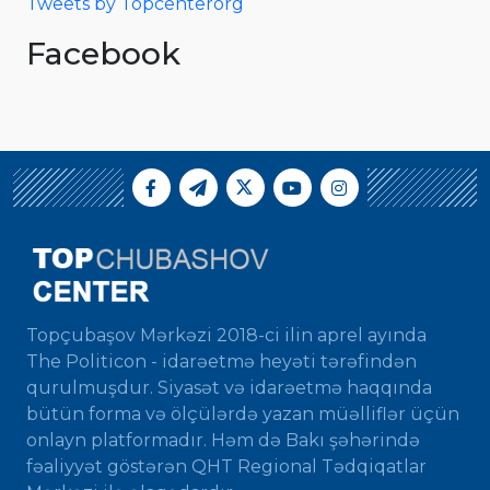
Tweets by Topcenterorg
Facebook
Topçubaşov Mərkəzi 2018-ci ilin aprel ayında
The Politicon - idarəetmə heyəti tərəfindən
qurulmuşdur. Siyasət və idarəetmə haqqında
bütün forma və ölçülərdə yazan müəlliflər üçün
onlayn platformadır. Həm də Bakı şəhərində
fəaliyyət göstərən QHT Regional Tədqiqatlar