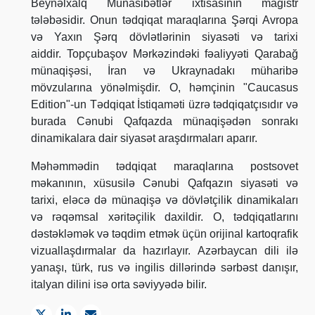
Beynəlxalq Münasibətlər ixtisasının magistr
tələbəsidir. Onun tədqiqat maraqlarına Şərqi Avropa
və Yaxın Şərq dövlətlərinin siyasəti və tarixi
aiddir. Topçubaşov Mərkəzindəki fəaliyyəti Qarabağ
münaqişəsi, İran və Ukraynadakı müharibə
mövzularına yönəlmişdir. O, həmçinin "Caucasus
Edition"-un Tədqiqat İstiqaməti üzrə tədqiqatçısıdır və
burada Cənubi Qafqazda münaqişədən sonrakı
dinamikalara dair siyasət araşdırmaları aparır.
Məhəmmədin tədqiqat maraqlarına postsovet
məkanının, xüsusilə Cənubi Qafqazın siyasəti və
tarixi, eləcə də münaqişə və dövlətçilik dinamikaları
və rəqəmsal xəritəçilik daxildir. O, tədqiqatlarını
dəstəkləmək və təqdim etmək üçün orijinal kartoqrafik
vizuallaşdırmalar da hazırlayır. Azərbaycan dili ilə
yanaşı, türk, rus və ingilis dillərində sərbəst danışır,
italyan dilini isə orta səviyyədə bilir.