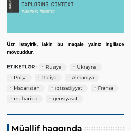
Üzr istəyirik, lakin bu məqalə yalnız ingiliscə
mövcuddur.
ETIKETLƏR :
Rusiya
Ukrayna
Polşa
İtaliya
Almaniya
Macarıstan
iqtisadiyyat
Fransa
müharibə
geosiyasət
Müəllif haqqında