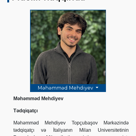
Məhəmməd Mehdiyev
Məhəmməd Mehdiyev
Tədqiqatçı
Məhəmməd Mehdiyev Topçubaşov Mərkəzində
tədqiqatçı və İtaliyanın Milan Universitetinin