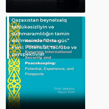
Qazaxıstan beynəlxalq
təhlükəsizliyin və
sülhməramlılığın təmin
edilməsində “Orta güc”
kimi: Potensial, təcrübə və
perspektivlər