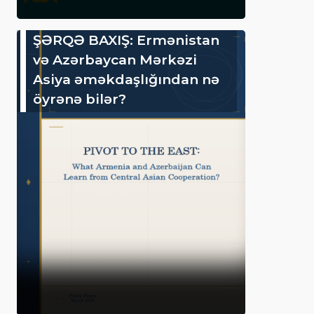
ŞƏRQƏ BAXIŞ: Ermənistan
və Azərbaycan Mərkəzi
Asiya əməkdaşlığından nə
öyrənə bilər?