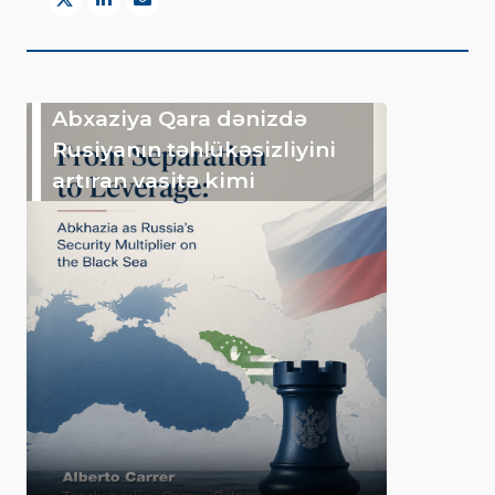
Abxaziya Qara dənizdə
Rusiyanın təhlükəsizliyini
artıran vasitə kimi