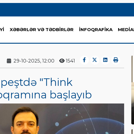
Yİ
XƏBƏRLƏR VƏ TƏDBİRLƏR
İNFOQRAFİKA
MEDİA
29-10-2025, 12:00
1541
peştdə "Think
oqramına başlayıb