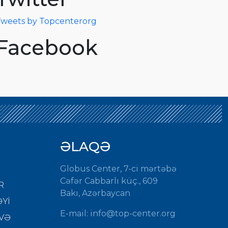
weets by Topcenterorg
Facebook
ƏLAQƏ
Globus Center, 7-ci mərtəbə
Cəfər Cabbarlı küç., 609
R
Bakı, Azərbaycan
Yİ
E-mail:
info@top-center.org
VƏ