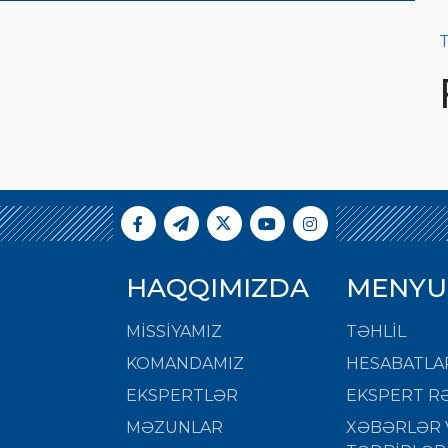
T
HAQQIMIZDA
MENYU
MISSIYAMIZ
TƏHLİL
KOMANDAMIZ
HESABATLA
EKSPERTLƏR
EKSPERT RƏ
MƏZUNLAR
XƏBƏRLƏR 