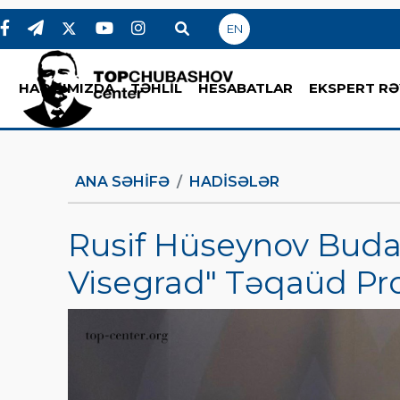
EN
HAQQIMIZDA
TƏHLİL
HESABATLAR
EKSPERT RƏ
ANA SƏHIFƏ
HADİSƏLƏR
Rusif Hüseynov Buda
Visegrad" Təqaüd Pr