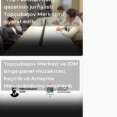
qəzetinin jurnalisti
Topçubaşov Mərkəzini
ziyarət edib
Topçubaşov Mərkəzi və IDM
birgə panel müzakirəsi
keçirib və Anlaşma
Memorandumu imzalayıb