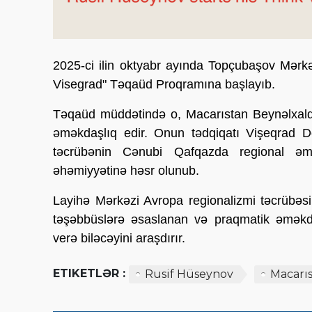
2025-ci ilin oktyabr ayında Topçubaşov Mərk
Visegrad" Təqaüd Proqramına başlayıb.
Təqaüd müddətində o, Macarıstan Beynəlxalq M
əməkdaşlıq edir. Onun tədqiqatı Vişeqrad D
təcrübənin Cənubi Qafqazda regional əmə
əhəmiyyətinə həsr olunub.
Layihə Mərkəzi Avropa regionalizmi təcrübəsi
təşəbbüslərə əsaslanan və praqmatik əməkdaş
verə biləcəyini araşdırır.
ETIKETLƏR :
Rusif Hüseynov
Macarı