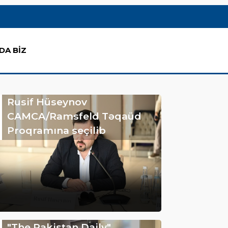
DA BİZ
Rusif Hüseynov
CAMCA/Ramsfeld Təqaüd
Proqramına seçilib
"The Pakistan Daily"