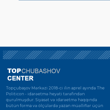
Topçubaşov Mərkəzi 2018-ci ilin aprel ayında The
Politicon - idarəetmə heyəti tərəfindən
qurulmuşdur. Siyasət və idarəetmə haqqında
bütün forma və ölçülərdə yazan müəlliflər üçün