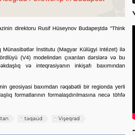
əzinin direktoru Rusif Hüseynov Budapeştdə "Think
ünasibətlər İnstitutu (Magyar Külügyi Intézet) ilə
ördlüyü (V4) modelindən çıxarılan dərslərə və bu
kdaşlıq və inteqrasiyanın inkişafı baxımından
nin geosiyasi baxımdan rəqabətli bir regionda yerli
lıq formatlarının formalaşdırılmasına necə töhfə
stan
təqaüd
Vişeqrad