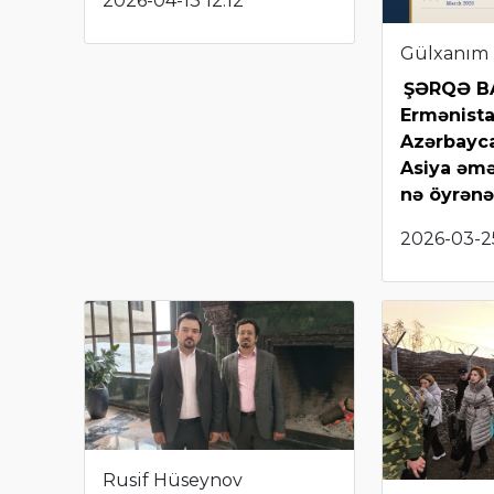
2026-04-13 12:12
Gülxanım
ŞƏRQƏ BA
Ermənista
Azərbayc
Asiya əm
nə öyrənə
2026-03-25
Rusif Hüseynov