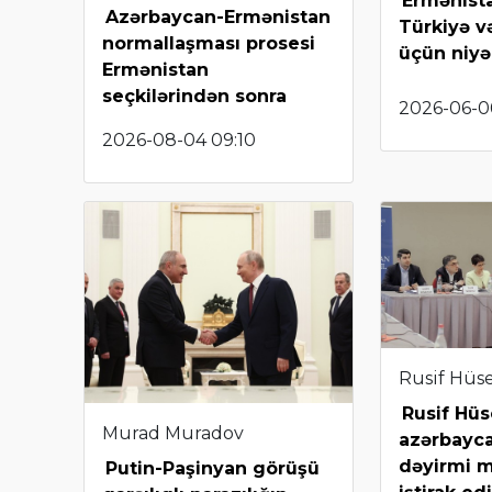
Ermənista
Azərbaycan-Ermənistan
Türkiyə v
normallaşması prosesi
üçün niyə
Ermənistan
seçkilərindən sonra
2026-06-0
2026-08-04 09:10
Rusif Hüs
Rusif Hü
Murad Muradov
azərbayca
dəyirmi 
Putin-Paşinyan görüşü