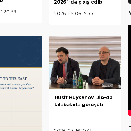
ib
2026"-da çıxış edib
7 20:39
2026-05-06 15:33
Rusif Hüysenov DİA-da
tələbələrlə görüşüb
2026-03-16 10:41