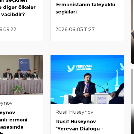
n seçkiləri
Ermənistanın taleyüklü
ə digər ölkələr
seçkiləri
 vacibdir?
6 09:22
2026-06-03 11:27
eynov
Rusif Hüseynov
seynov
nlı-erməni
Rusif Hüseynov
masasında
"Yerevan Dialoqu -