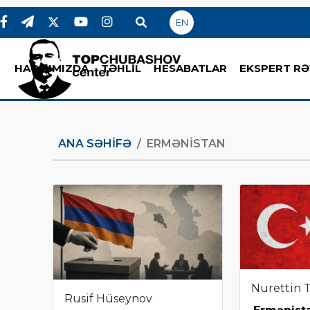
EN
HAQQIMIZDA
TƏHLİL
HESABATLAR
EKSPERT RƏ
ANA SƏHIFƏ
ERMƏNISTAN
Nurettin 
Rusif Hüseynov