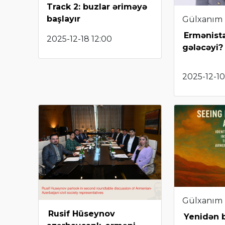
Track 2: buzlar əriməyə
başlayır
Gülxanım
Ermənist
2025-12-18 12:00
gələcəyi?
2025-12-10
Gülxanım
Rusif Hüseynov
Yenidən b