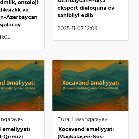
Azərbaycan–Polşa
imlik, ontoloji
ekspert dialoquna ev
liksizlik və
sahibliyi edib
an–Azərbaycan
 gələcəy
2025-11-07 12:06
11:05
ənqarayev
Tural Həsənqarayev
 əməliyyatı
Xocavənd əməliyyatı
-Qırmızı
(Maçkalaşen-Sos-