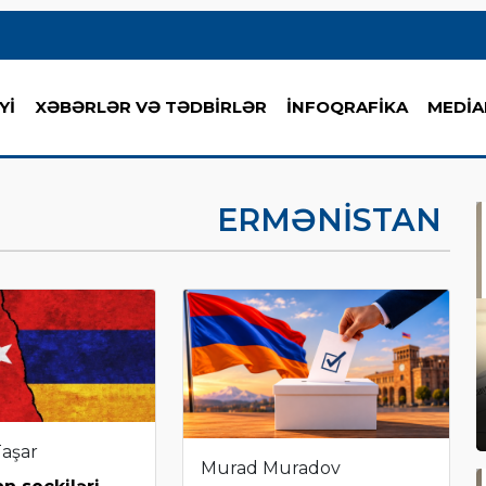
Yİ
XƏBƏRLƏR VƏ TƏDBİRLƏR
İNFOQRAFİKA
MEDİA
ERMƏNISTAN
Taşar
Murad Muradov