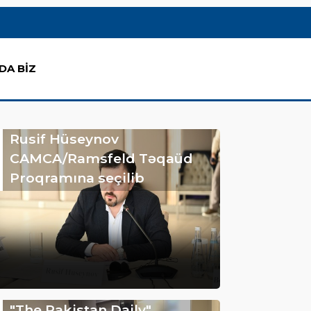
DA BİZ
Rusif Hüseynov
CAMCA/Ramsfeld Təqaüd
Proqramına seçilib
"The Pakistan Daily"