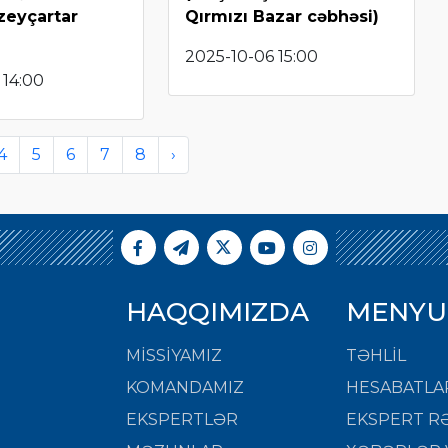
zeyçartar
Qırmızı Bazar cəbhəsi)
2025-10-06 15:00
 14:00
4
5
6
7
8
›
HAQQIMIZDA
MENYU
MISSIYAMIZ
TƏHLİL
KOMANDAMIZ
HESABATLA
EKSPERTLƏR
EKSPERT RƏ