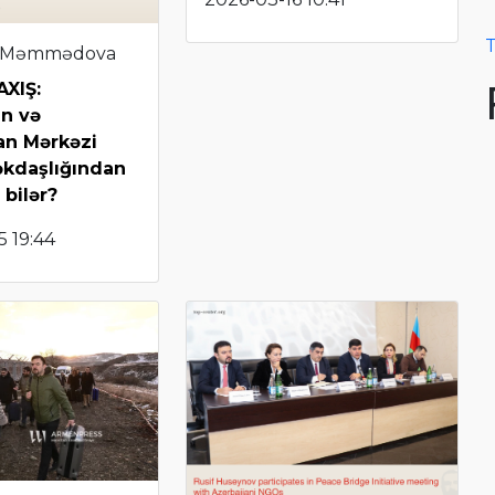
T
 Məmmədova
XIŞ:
n və
an Mərkəzi
əkdaşlığından
 bilər?
 19:44