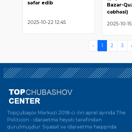
səfər edib
Bazar-Qu
cəbhəsi)
2025-10-22 12:45
2025-10-15
‹
1
2
3
Topçubaşov Mərkəzi 2018-ci ilin aprel ayında The
Politicon - idarəetmə heyəti tərəfindən
qurulmuşdur. Siyasət və idarəetmə haqqında