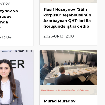
eynov
Rusif Hüseynov "Sülh
seynov və
körpüsü" təşəbbüsünün
radov
Azərbaycan QHT-ləri ilə
anda
görüşündə iştirak edib
r
2026-01-13 12:00
 13:04
Murad Muradov