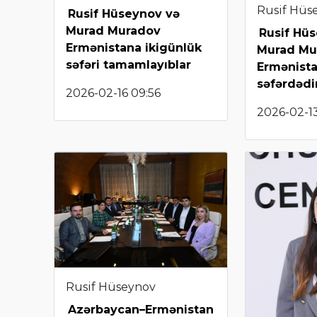
Rusif Hüs
Rusif Hüseynov və
Murad Muradov
Rusif Hü
Ermənistana ikigünlük
Murad Mu
səfəri tamamlayıblar
Ermənist
səfərdədi
2026-02-16 09:56
2026-02-13
Rusif Hüseynov
Azərbaycan–Ermənistan