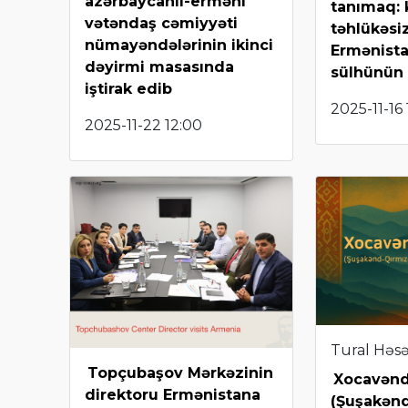
azərbaycanlı-erməni
tanımaq: k
vətəndaş cəmiyyəti
təhlükəsiz
nümayəndələrinin ikinci
Ermənist
dəyirmi masasında
sülhünün
iştirak edib
2025-11-16 
2025-11-22 12:00
Tural Həs
Topçubaşov Mərkəzinin
Xocavənd
direktoru Ermənistana
(Şuşakənd