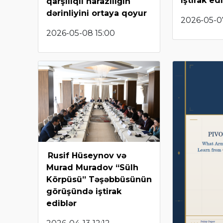
iştirak ed
qarşılıqlı narazılığın
dərinliyini ortaya qoyur
2026-05-0
2026-05-08 15:00
Rusif Hüseynov və
Murad Muradov “Sülh
Körpüsü” Təşəbbüsünün
görüşündə iştirak
ediblər