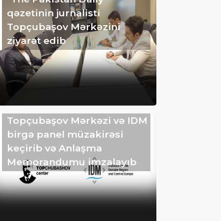
qəzetinin jurnalisti
Topçubaşov Mərkəzini
ziyarət edib
Topçubaşov Mərkəzi və IDM
birgə panel müzakirəsi
keçirib və Anlaşma
Memorandumu imzalayıb