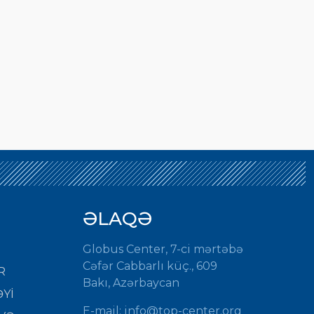
ƏLAQƏ
Globus Center, 7-ci mərtəbə
Cəfər Cabbarlı küç., 609
R
Bakı, Azərbaycan
Yİ
E-mail:
info@top-center.org