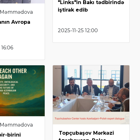
"Links"in Bakı tədbirində
iştirak edib
 Məmmədova
anın Avropa
2025-11-25 12:00
 16:06
 Məmmədova
Topçubaşov Mərkəzi
ir-birini