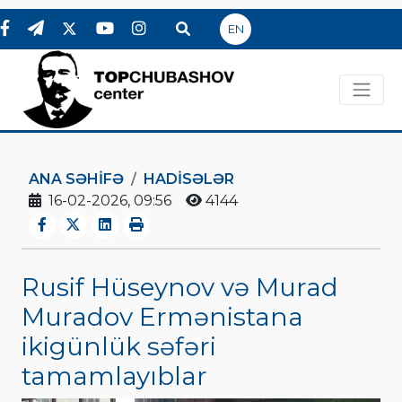
EN
ANA SƏHIFƏ
HADİSƏLƏR
16-02-2026, 09:56
4144
Rusif Hüseynov və Murad
Muradov Ermənistana
ikigünlük səfəri
tamamlayıblar