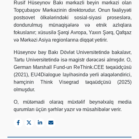
Rusif Hüseynov Bakı mərkəzli beyin mərkəzi olan
Topçubaşov Mərkəzinin direktorudur. Onun fəaliyyəti
postsovet ölkələrindəki sosial-siyasi proseslərə,
dondurulmuş münaqişələrə və etnik azlıqlara
fokuslanır; xüsusilə Şərqi Avropa, Yaxın Şərq, Qafqaz
və Mərkəzi Asiya regionlarına diqqət yetirir.
Hüseynov bəy Bakı Dövlət Universitetində bakalavr,
Tartu Universitetində isə magistr dərəcəsi almışdır. O,
German Marshall Fund-un ReThink.CEE təqaüdçüsü
(2021), EU4Dialogue layihəsində yerli əlaqələndirici,
həmçinin Think Visegrad təqaüdçüsü (2025)
olmuşdur.
O, mütəmadi olaraq müxtəlif beynəlxalq media
qurumları üçün şərhlər yazır və müsahibələr verir.