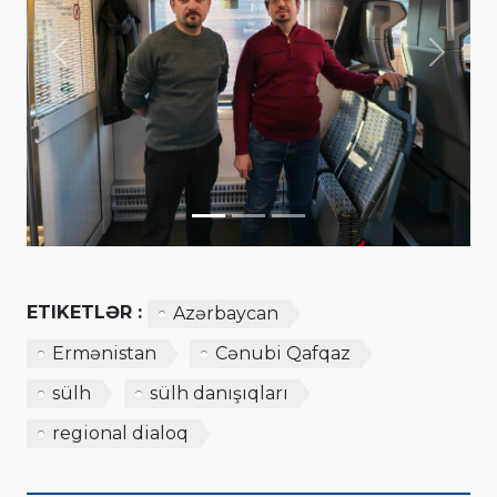
Previous
Next
ETIKETLƏR :
Azərbaycan
Ermənistan
Cənubi Qafqaz
sülh
sülh danışıqları
regional dialoq