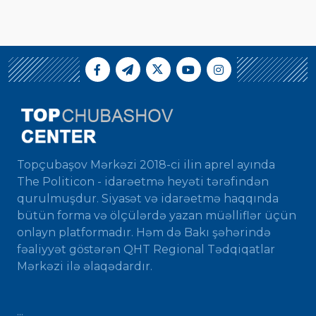
Topçubaşov Mərkəzi 2018-ci ilin aprel ayında
The Politicon - idarəetmə heyəti tərəfindən
qurulmuşdur. Siyasət və idarəetmə haqqında
bütün forma və ölçülərdə yazan müəlliflər üçün
onlayn platformadır. Həm də Bakı şəhərində
fəaliyyət göstərən QHT Regional Tədqiqatlar
Mərkəzi ilə əlaqədardır.
...