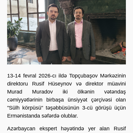
13-14 fevral 2026-cı ildə Topçubaşov Mərkəzinin
direktoru Rusif Hüseynov və direktor müavini
Murad Muradov iki ölkənin vətəndaş
cəmiyyətlərinin birbaşa ünsiyyət çərçivəsi olan
"Sülh körpüsü" təşəbbüsünün 3-cü görüşü üçün
Ermənistanda səfərdə olublar.
Azərbaycan ekspert həyətində yer alan Rusif