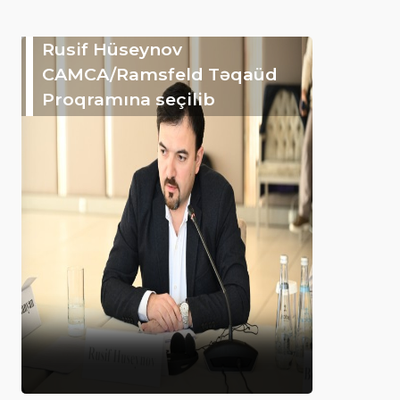
Rusif Hüseynov
CAMCA/Ramsfeld Təqaüd
Proqramına seçilib