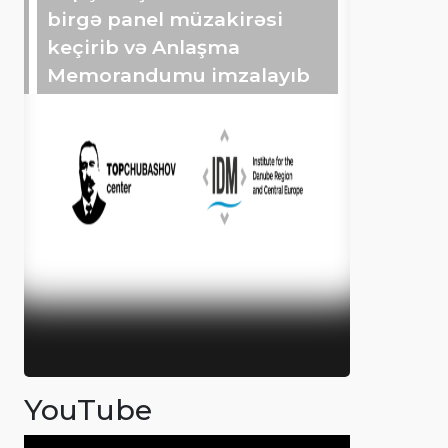
birgə panel müzakirəsi
keçirib və Anlaşma
Memorandumu imzalayıb
YouTube