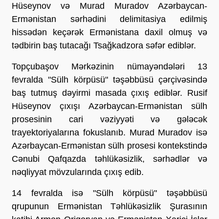
Hüseynov və Murad Muradov Azərbaycan-
Ermənistan sərhədini delimitasiya edilmiş
hissədən keçərək Ermənistana daxil olmuş və
tədbirin baş tutacağı Tsağkadzora səfər ediblər.
Topçubaşov Mərkəzinin nümayəndələri 13
fevralda "Sülh körpüsü" təşəbbüsü çərçivəsində
baş tutmuş dəyirmi masada çıxış ediblər. Rusif
Hüseynov çıxışı Azərbaycan-Ermənistan sülh
prosesinin cari vəziyyəti və gələcək
trayektoriyalarına fokuslanıb. Murad Muradov isə
Azərbaycan-Ermənistan sülh prosesi kontekstində
Cənubi Qafqazda təhlükəsizlik, sərhədlər və
nəqliyyat mövzularında çıxış edib.
14 fevralda isə "Sülh körpüsü" təşəbbüsü
qrupunun Ermənistan Təhlükəsizlik Şurasının