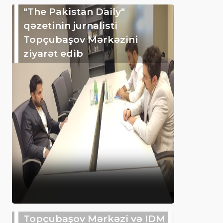
"The Pakistan Daily"
qəzetinin jurnalisti
Topçubaşov Mərkəzini
ziyarət edib
Topçubaşov Mərkəzi və IDM