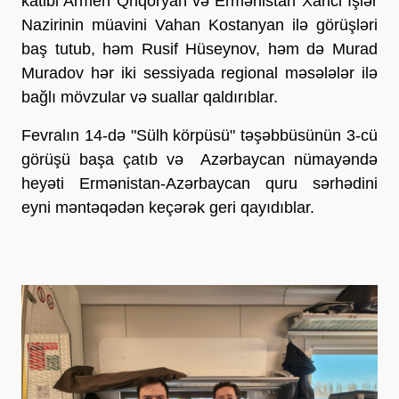
katibi Armen Qriqoryan və Ermənistan Xarici İşlər
Nazirinin müavini Vahan Kostanyan ilə görüşləri
baş tutub, həm Rusif Hüseynov, həm də Murad
Muradov hər iki sessiyada regional məsələlər ilə
bağlı mövzular və suallar qaldırıblar.
Fevralın 14-də "Sülh körpüsü" təşəbbüsünün 3-cü
görüşü başa çatıb və Azərbaycan nümayəndə
heyəti Ermənistan-Azərbaycan quru sərhədini
eyni məntəqədən keçərək geri qayıdıblar.