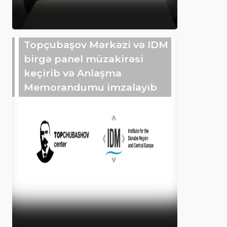
Topçubaşov Mərkəzi və IDM
birgə panel müzakirəsi
keçirib və Anlaşma
Memorandumu imzalayıb