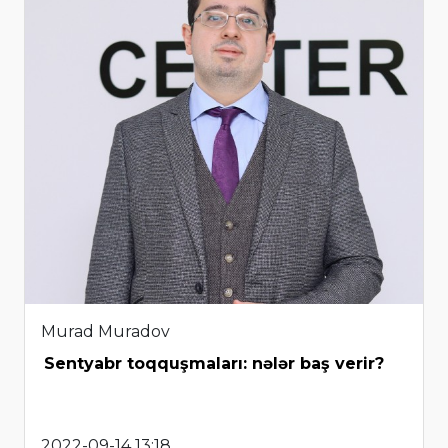
Murad Muradov
Sentyabr toqquşmaları: nələr baş verir?
2022-09-14 13:18