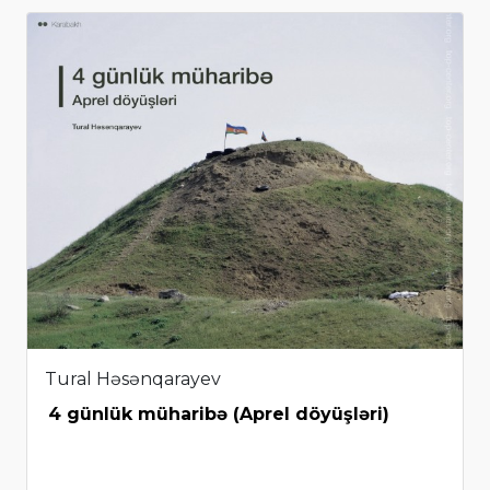
Tural Həsənqarayev
4 günlük müharibə (Aprel döyüşləri)