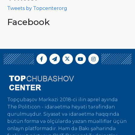
Tweets by Topcenterorg
Facebook
Topçubaşov Mərkəzi 2018-ci ilin aprel ayında
The Politicon - idarəetmə heyəti tərəfindən
qurulmuşdur. Siyasət və idarəetmə haqqında
bütün forma və ölçülərdə yazan müəlliflər üçün
onlayn platformadır. Həm də Bakı şəhərində