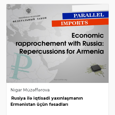
Nigar Müzəffərova
Rusiya ilə iqtisadi yaxınlaşmanın
Ermənistan üçün fəsadları