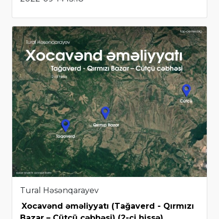
Tural Həsənqarayev
Xocavənd əməliyyatı (Tağaverd - Qırmızı
Bazar – Cütçü cəbhəsi) (2-ci hissə)