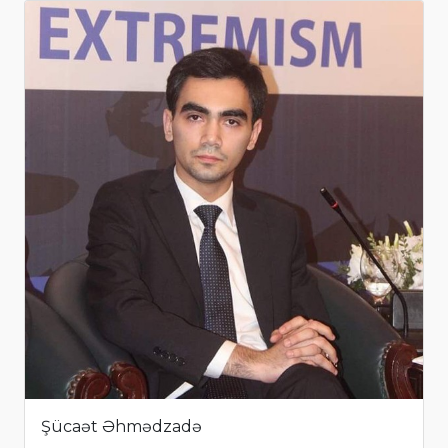
Şücaət Əhmədzadə