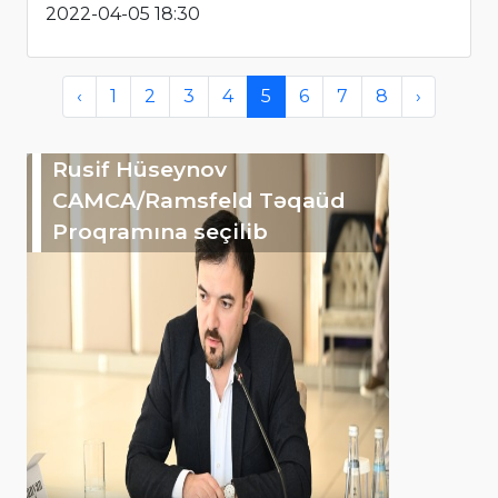
2022-04-05 18:30
‹
1
2
3
4
5
6
7
8
›
Rusif Hüseynov
CAMCA/Ramsfeld Təqaüd
Proqramına seçilib