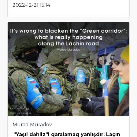
2022-12-21 15:14
Murad Muradov
“Yaşıl dəhliz”i qaralamaq yanlışdır: Laçın