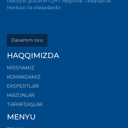
fəaliyyət göstərən QHT Regional Tədqiqatlar
Mərkəzi ilə əlaqədardır.
...
Davamını oxu
HAQQIMIZDA
MISSIYAMIZ
KOMANDAMIZ
EKSPERTLƏR
MƏZUNLAR
TƏRƏFDAŞLAR
MENYU