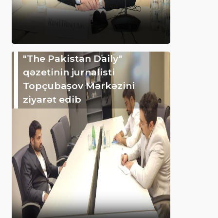
"The Pakistan Daily"
qəzetinin jurnalisti
Topçubaşov Mərkəzini
ziyarət edib