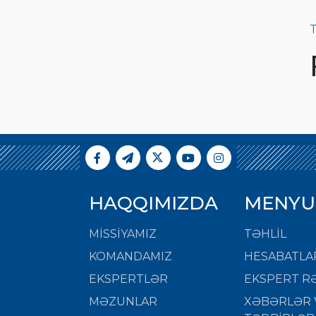
T
HAQQIMIZDA
MENYU
MISSIYAMIZ
TƏHLİL
KOMANDAMIZ
HESABATLA
EKSPERTLƏR
EKSPERT RƏ
MƏZUNLAR
XƏBƏRLƏR 