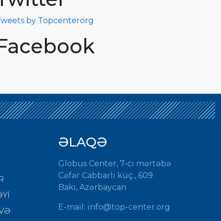
weets by Topcenterorg
Facebook
ƏLAQƏ
Globus Center, 7-ci mərtəbə
Cəfər Cabbarlı küç., 609
R
Bakı, Azərbaycan
Yİ
E-mail:
info@top-center.org
VƏ