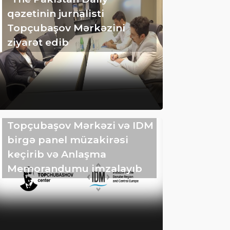
qəzetinin jurnalisti
Topçubaşov Mərkəzini
ziyarət edib
Topçubaşov Mərkəzi və IDM
birgə panel müzakirəsi
keçirib və Anlaşma
Memorandumu imzalayıb