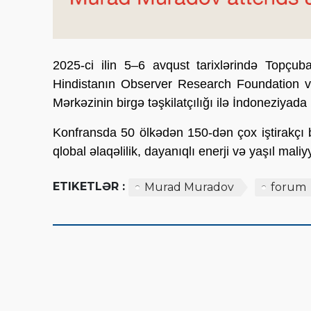
2025-ci ilin 5–6 avqust tarixlərində Topçu
Hindistanın Observer Research Foundation və
Mərkəzinin birgə təşkilatçılığı ilə İndoneziyad
Konfransda 50 ölkədən 150-dən çox iştirakçı bi
qlobal əlaqəlilik, dayanıqlı enerji və yaşıl mali
ETIKETLƏR :
Murad Muradov
forum