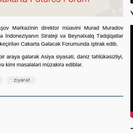
başov Mərkəzinin direktor müavini Murad Muradov
 İndoneziyanın Strateji və Beynəlxalq Tədqiqatlar
a keçirilən Cakarta Gələcək Forumunda iştirak edib.
r araya gələrək Asiya siyasəti, dəniz təhlükəsizliyi,
yyə kimi məsələləri müzakirə ediblər.
ziyarət