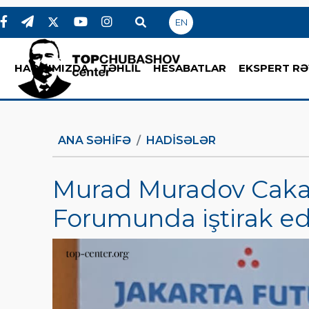
EN
HAQQIMIZDA
TƏHLİL
HESABATLAR
EKSPERT RƏ
ANA SƏHIFƏ
HADİSƏLƏR
Murad Muradov Caka
Forumunda iştirak ed