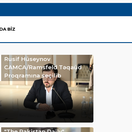
DA BİZ
Rusif Hüseynov
CAMCA/Ramsfeld Təqaüd
Proqramına seçilib
"The Pakistan Daily"