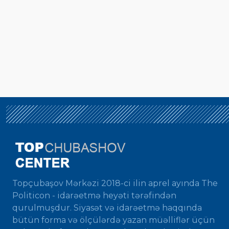
Topçubaşov Mərkəzi 2018-ci ilin aprel ayında The
Politicon - idarəetmə heyəti tərəfindən
qurulmuşdur. Siyasət və idarəetmə haqqında
bütün forma və ölçülərdə yazan müəlliflər üçün