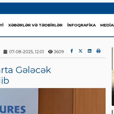
Yİ
XƏBƏRLƏR VƏ TƏDBİRLƏR
İNFOQRAFİKA
MEDİA
07-08-2025, 12:01
3609
rta Gələcək
ib