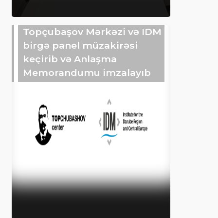
Topçubaşov Mərkəzi və IDM
birgə panel müzakirəsi
keçirib və Anlaşma
Memorandumu imzalayıb