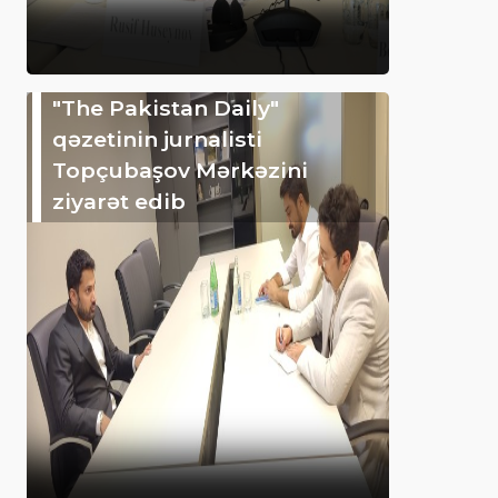
"The Pakistan Daily"
qəzetinin jurnalisti
Topçubaşov Mərkəzini
ziyarət edib