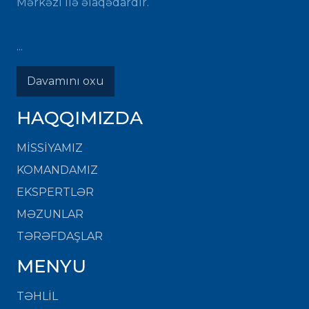
Mərkəzi ilə əlaqədardır.
...
Davamını oxu
HAQQIMIZDA
MISSIYAMIZ
KOMANDAMIZ
EKSPERTLƏR
MƏZUNLAR
TƏRƏFDAŞLAR
MENYU
TƏHLİL