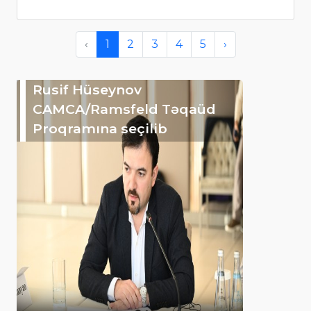
‹
1
2
3
4
5
›
Rusif Hüseynov
CAMCA/Ramsfeld Təqaüd
Proqramına seçilib