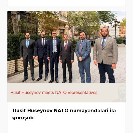
Rusif Hüseynov NATO nümayəndələri ilə
görüşüb