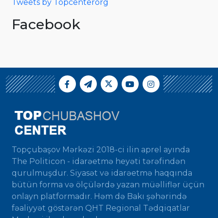
Tweets by Topcenterorg
Facebook
Topçubaşov Mərkəzi 2018-ci ilin aprel ayında
The Politicon - idarəetmə heyəti tərəfindən
qurulmuşdur. Siyasət və idarəetmə haqqında
bütün forma və ölçülərdə yazan müəlliflər üçün
onlayn platformadır. Həm də Bakı şəhərində
fəaliyyət göstərən QHT Regional Tədqiqatlar