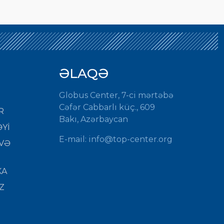
ƏLAQƏ
Globus Center, 7-ci mərtəbə
Cəfər Cabbarlı küç., 609
R
Bakı, Azərbaycan
Yİ
E-mail:
info@top-center.org
VƏ
KA
Z