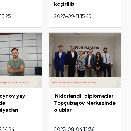
keçirilib
15:25
2023-09-11 15:49
seynov yay
Niderlandlı diplomatlar
də
Topçubaşov Mərkəzində
siyadan
olublar
 14:24
2023-08-04 12:36