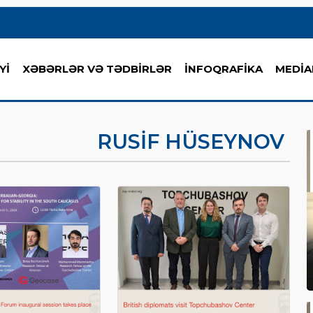
Yİ
XƏBƏRLƏR VƏ TƏDBİRLƏR
İNFOQRAFİKA
MEDİA
RUSIF HÜSEYNOV