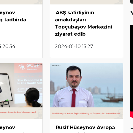
seynov
ABŞ səfirliyinin
q tədbirdə
əməkdaşları
Topçubaşov Mərkəzini
ziyarət edib
5 20:54
2024-01-10 15:27
seynov
Rusif Hüseynov Avropa