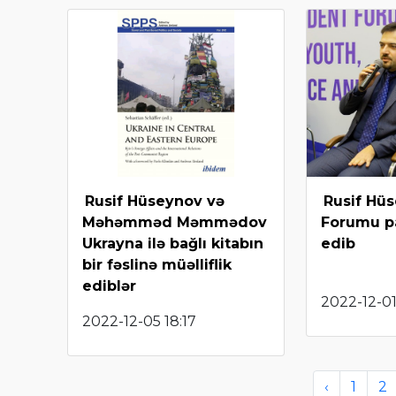
Rusif Hüseynov və
Rusif Hü
Məhəmməd Məmmədov
Forumu pa
Ukrayna ilə bağlı kitabın
edib
bir fəslinə müəlliflik
ediblər
2022-12-01
2022-12-05 18:17
‹
1
2