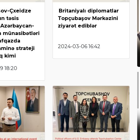
ov-Çxeidze
Britaniyalı diplomatlar
n təsis
Topçubaşov Mərkəzini
: Azərbaycan-
ziyarət ediblər
 münasibətləri
afqazda
2024-03-06 16:42
aminə strateji
ıq kimi
9 18:20