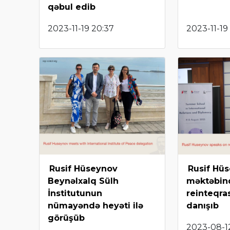
qəbul edib
2023-11-19 20:37
2023-11-19 
Rusif Hüseynov
Rusif Hü
Beynəlxalq Sülh
məktəbin
İnstitutunun
reinteqra
nümayəndə heyəti ilə
danışıb
görüşüb
2023-08-12