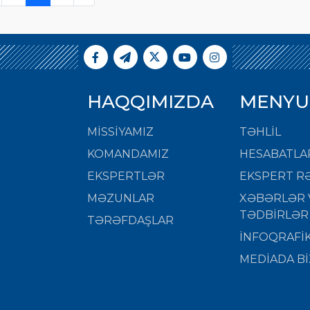
HAQQIMIZDA
MENYU
MISSIYAMIZ
TƏHLİL
KOMANDAMIZ
HESABATLA
EKSPERTLƏR
EKSPERT RƏ
MƏZUNLAR
XƏBƏRLƏR 
TƏDBİRLƏR
TƏRƏFDAŞLAR
İNFOQRAFİ
MEDİADA Bİ