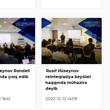
seynov Rondeli
Rusif Hüseynov
nda çıxış edib
reinteqrasiya keysləri
haqqında mühazirə
deyib
 16:41
2022-12-12 14:09