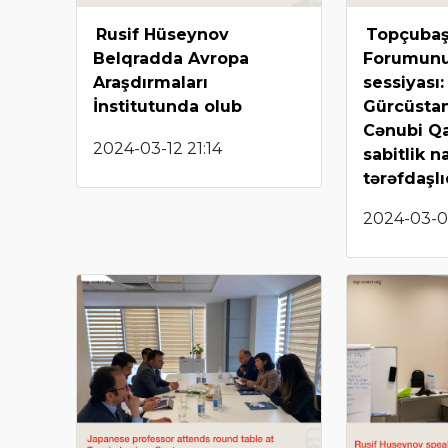
Rusif Hüseynov
Topçubaş
Belqradda Avropa
Forumunu
Araşdırmaları
sessiyası
İnstitutunda olub
Gürcüstan
Cənubi Q
2024-03-12 21:14
sabitlik n
tərəfdaşl
2024-03-0