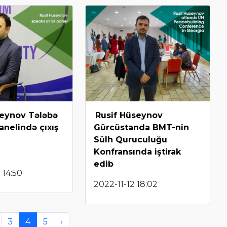
seynov Tələbə
Rusif Hüseynov
nelində çıxış
Gürcüstanda BMT-nin
Sülh Quruculuğu
Konfransında iştirak
edib
 14:50
2022-11-12 18:02
3
4
5
›