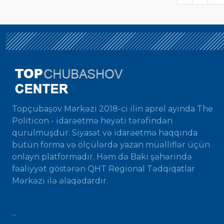
Topçubaşov Mərkəzi 2018-ci ilin aprel ayında The
Politicon - idarəetmə heyəti tərəfindən
qurulmuşdur. Siyasət və idarəetmə haqqında
bütün forma və ölçülərdə yazan müəlliflər üçün
onlayn platformadır. Həm də Bakı şəhərində
fəaliyyət göstərən QHT Regional Tədqiqatlar
Mərkəzi ilə əlaqədardır.
...