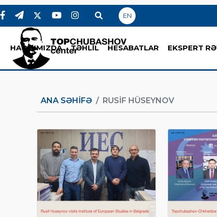
EN
HAQQIMIZDA
TƏHLİL
HESABATLAR
EKSPERT RƏ
ANA SƏHIFƏ
RUSIF HÜSEYNOV