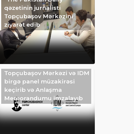
qəzetinin jurnalisti
Topçubaşov Mərkəzini
ziyarət edib
Topçubaşov Mərkəzi və IDM
birgə panel müzakirəsi
keçirib və Anlaşma
Memorandumu imzalayıb