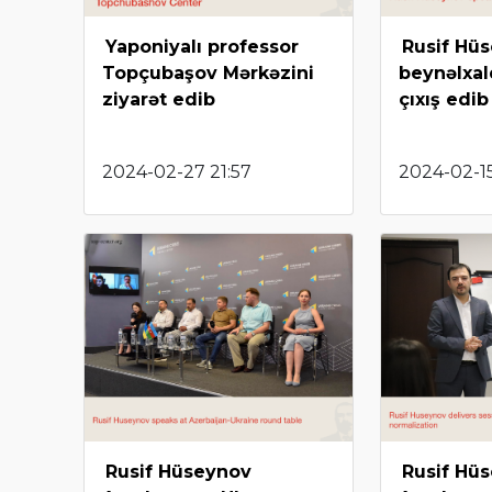
Yaponiyalı professor
Rusif Hü
Topçubaşov Mərkəzini
beynəlxal
ziyarət edib
çıxış edib
2024-02-27 21:57
2024-02-1
Rusif Hüseynov
Rusif Hü