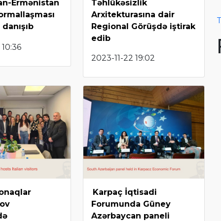
an-Ermənistan
Təhlükəsizlik
normallaşması
Arxitekturasına dair
T
 danışıb
Regional Görüşdə iştirak
edib
 10:36
2023-11-22 19:02
qonaqlar
Karpaç İqtisadi
ov
Forumunda Güney
də
Azərbaycan paneli