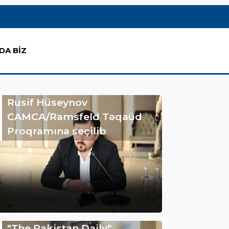
DA BİZ
Rusif Hüseynov
CAMCA/Ramsfeld Təqaüd
Proqramına seçilib
"The Pakistan Daily"