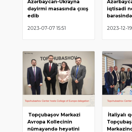
Azərbaycan-Ukrayna
Azərbayc
dəyirmi masasında çıxış
iqtisadi 
edib
barəsində
2023-07-07 15:51
2023-12-19
Topçubaşov Mərkəzi
İtaliyalı 
Avropa Kollecinin
Topçubaş
nümayəndə heyətini
Mərkəzin