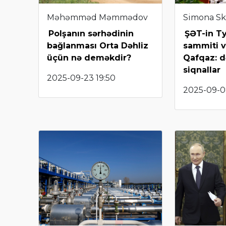
Məhəmməd Məmmədov
Simona Sk
Polşanın sərhədinin
ŞƏT-in T
bağlanması Orta Dəhliz
sammiti v
üçün nə deməkdir?
Qafqaz: 
siqnallar
2025-09-23 19:50
2025-09-0