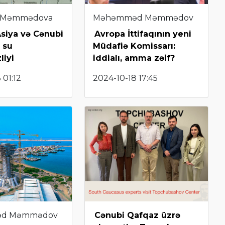
 Məmmədova
Məhəmməd Məmmədov
siya və Cənubi
Avropa İttifaqının yeni
 su
Müdafiə Komissarı:
liyi
iddialı, amma zəif?
 01:12
2024-10-18 17:45
d Məmmədov
Cənubi Qafqaz üzrə