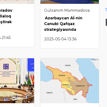
T
uradov
Gülxanım Məmmədova
dialoq
Azərbaycan Aİ-nin
iştirak
Cənubi Qafqaz
strategiyasında
 21:45
2025-05-04 13:36