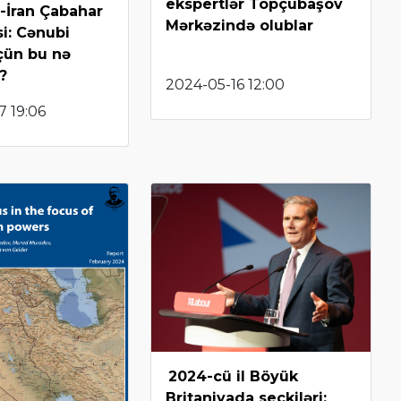
ekspertlər Topçubaşov
-İran Çabahar
Mərkəzində olublar
i: Cənubi
çün bu nə
?
2024-05-16 12:00
7 19:06
2024-cü il Böyük
Britaniyada seçkiləri: