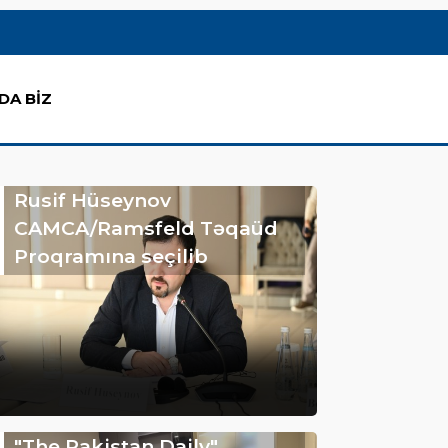
DA BİZ
Rusif Hüseynov
CAMCA/Ramsfeld Təqaüd
Proqramına seçilib
"The Pakistan Daily"