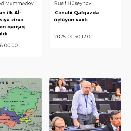
d Məmmədov
Rusif Hüseynov
n ilk Aİ-
Cənubi Qafqazda
siya zirvə
üçlüyün vaxtı
ən qarışıq
aldı
2025-01-30 12:00
8 00:00