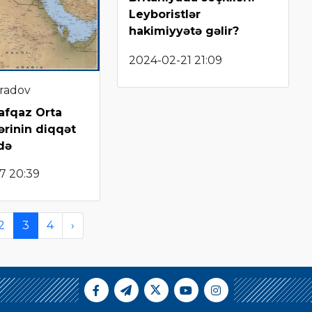
Leyboristlər
hakimiyyətə gəlir?
2024-02-21 21:09
radov
afqaz Orta
ərinin diqqət
də
7 20:39
2
3
4
›