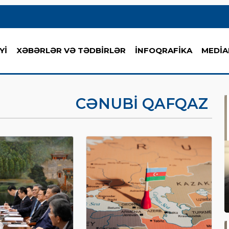
Yİ
XƏBƏRLƏR VƏ TƏDBİRLƏR
İNFOQRAFİKA
MEDİA
CƏNUBI QAFQAZ