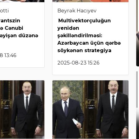
otti
Beyrək Hacıyev
yantszin
Multivektorçuluğun
ə Cənubi
yenidən
dəyişən düzənə
şəkilləndirilməsi:
Azərbaycan üçün qərbə
söykənən strategiya
8 13:46
2025-08-23 15:26