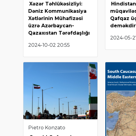
Xəzər Təhlükəsizliyi:
Hindistan
Dəniz Kommunikasiya
müqaviləs
Xətlərinin Mühafizəsi
Qafqaz ü
üzrə Azərbaycan-
deməkdir
Qazaxıstan Tərəfdaşlığı
2024-05-2
2024-10-02 20:55
Pietro Konzato