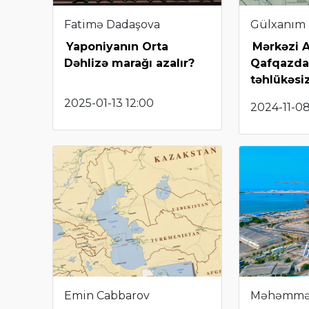
Fatimə Dadaşova
Gülxanım
Yaponiyanın Orta
Mərkəzi A
Dəhlizə marağı azalır?
Qafqazda
təhlükəsiz
2025-01-13 12:00
2024-11-08
Emin Cabbarov
Məhəmmə