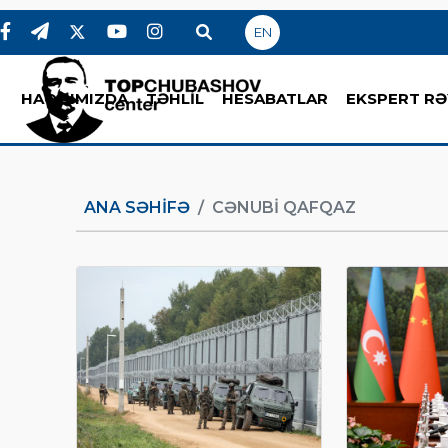
EN
HAQQIMIZDA
TƏHLİL
HESABATLAR
EKSPERT RƏ
ANA SƏHIFƏ
CƏNUBI QAFQAZ