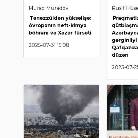
Murad Muradov
Rusif Hüs
Tənəzzüldən yüksəlişə:
Praqmat
Avropanın neft-kimya
qütbləşm
böhranı və Xəzər fürsəti
Azərbayc
gərginliy
2025-07-31 15:08
Qafqazda
düzən
2025-07-25