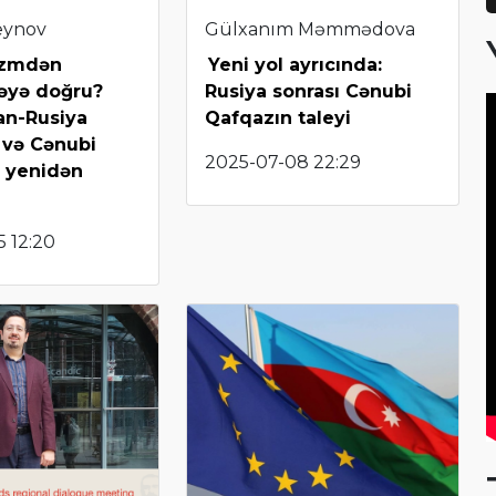
eynov
Gülxanım Məmmədova
izmdən
Yeni yol ayrıcında:
əyə doğru?
Rusiya sonrası Cənubi
an-Rusiya
Qafqazın taleyi
i və Cənubi
2025-07-08 22:29
 yenidən
 12:20