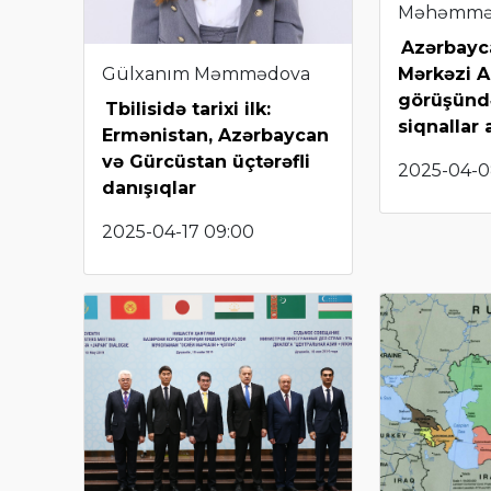
Məhəmmə
Azərbayca
Gülxanım Məmmədova
Mərkəzi A
görüşünd
Tbilisidə tarixi ilk:
siqnallar 
Ermənistan, Azərbaycan
və Gürcüstan üçtərəfli
2025-04-0
danışıqlar
2025-04-17 09:00