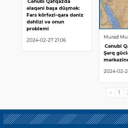
Cənubi Qafqazda
əlaqəni başa düşmək:
Fars körfəzi-qara dəniz
dəhlizi və onun
problemi
Murad Mu
2024-02-27 21:06
Cənubi Q
Şərq gücl
mərkəzin
2024-02-2
‹
1