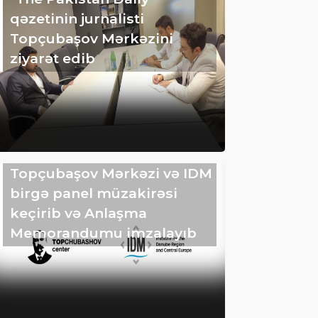
qəzetinin jurnalisti
Topçubaşov Mərkəzini
ziyarət edib
Topçubaşov Mərkəzi və IDM
birgə panel müzakirəsi
keçirib və Anlaşma
Memorandumu imzalayıb