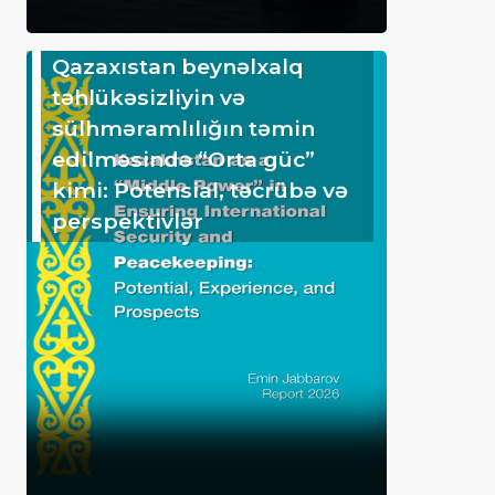
Qazaxıstan beynəlxalq
təhlükəsizliyin və
sülhməramlılığın təmin
edilməsində “Orta güc”
kimi: Potensial, təcrübə və
perspektivlər