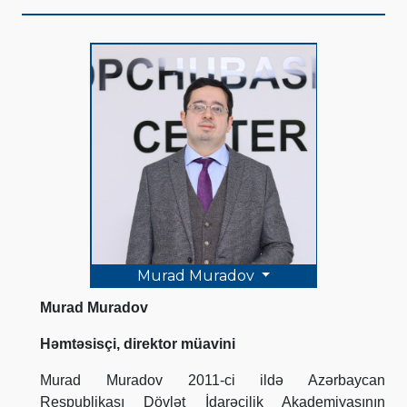
Murad Muradov
Murad Muradov
Həmtəsisçi, direktor müavini
Murad Muradov 2011-ci ildə Azərbaycan
Respublikası Dövlət İdarəçilik Akademiyasının