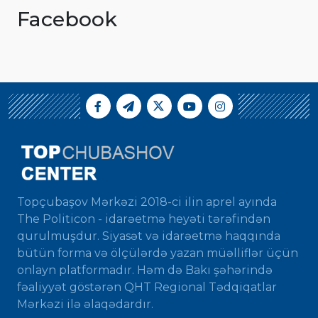
Facebook
Topçubaşov Mərkəzi 2018-ci ilin aprel ayında
The Politicon - idarəetmə heyəti tərəfindən
qurulmuşdur. Siyasət və idarəetmə haqqında
bütün forma və ölçülərdə yazan müəlliflər üçün
onlayn platformadır. Həm də Bakı şəhərində
fəaliyyət göstərən QHT Regional Tədqiqatlar
Mərkəzi ilə əlaqədardır.