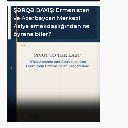
ŞƏRQƏ BAXIŞ: Ermənistan
və Azərbaycan Mərkəzi
Asiya əməkdaşlığından nə
öyrənə bilər?