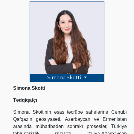
Simona Skotti
Simona Skotti
Tədqiqatçı
Simona Skottinin əsas təcrübə sahələrinə Cənubi
Qafqazın geosiyasəti, Azərbaycan və Ermənistan
arasında müharibədən sonrakı proseslər, Türkiyə
təhlükəsizlik siyasəti, İtaliya-Azərbaycan