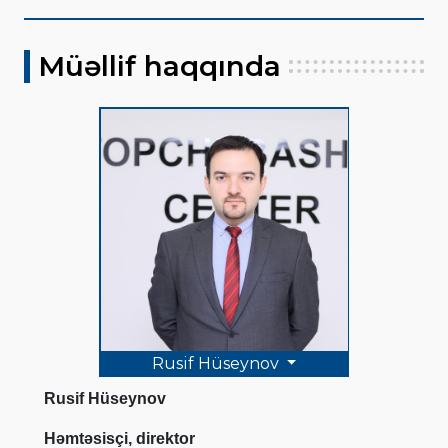
Müəllif haqqında
Rusif Hüseynov
Rusif Hüseynov
Həmtəsisçi, direktor