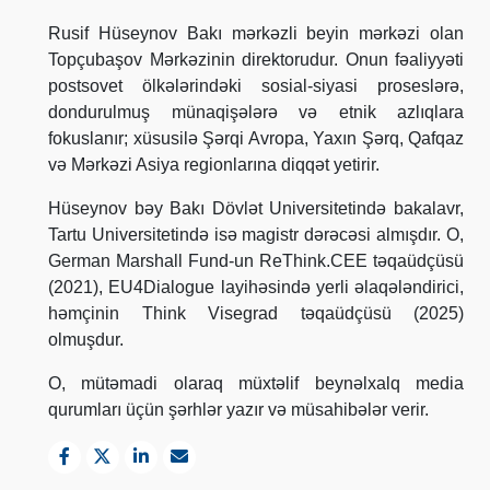
Rusif Hüseynov Bakı mərkəzli beyin mərkəzi olan
Topçubaşov Mərkəzinin direktorudur. Onun fəaliyyəti
postsovet ölkələrindəki sosial-siyasi proseslərə,
dondurulmuş münaqişələrə və etnik azlıqlara
fokuslanır; xüsusilə Şərqi Avropa, Yaxın Şərq, Qafqaz
və Mərkəzi Asiya regionlarına diqqət yetirir.
Hüseynov bəy Bakı Dövlət Universitetində bakalavr,
Tartu Universitetində isə magistr dərəcəsi almışdır. O,
German Marshall Fund-un ReThink.CEE təqaüdçüsü
(2021), EU4Dialogue layihəsində yerli əlaqələndirici,
həmçinin Think Visegrad təqaüdçüsü (2025)
olmuşdur.
O, mütəmadi olaraq müxtəlif beynəlxalq media
qurumları üçün şərhlər yazır və müsahibələr verir.