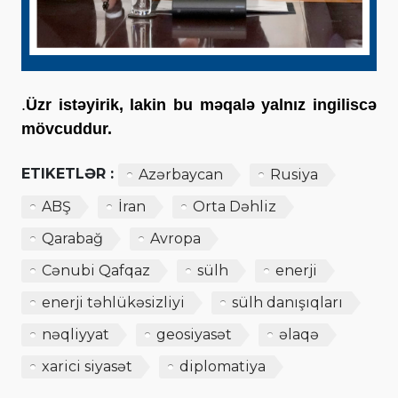
.
Üzr istəyirik, lakin bu məqalə yalnız ingiliscə
mövcuddur.
ETIKETLƏR :
Azərbaycan
Rusiya
ABŞ
İran
Orta Dəhliz
Qarabağ
Avropa
Cənubi Qafqaz
sülh
enerji
enerji təhlükəsizliyi
sülh danışıqları
nəqliyyat
geosiyasət
əlaqə
xarici siyasət
diplomatiya