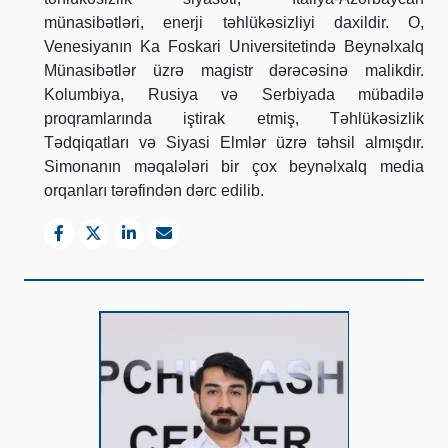
münasibətləri, enerji təhlükəsizliyi daxildir. O,
Venesiyanın Ka Foskari Universitetində Beynəlxalq
Münasibətlər üzrə magistr dərəcəsinə malikdir.
Kolumbiya, Rusiya və Serbiyada mübadilə
proqramlarında iştirak etmiş, Təhlükəsizlik
Tədqiqatları və Siyasi Elmlər üzrə təhsil almışdır.
Simonanın məqalələri bir çox beynəlxalq media
orqanları tərəfindən dərc edilib.