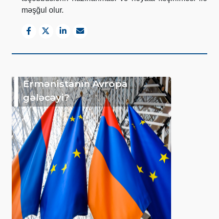
məşğul olur.
Ermənistanın Avropa
gələcəyi?