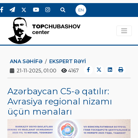
EN
ANA SƏHIFƏ
EKSPERT RƏYI
21-11-2025, 01:00
4167
Azərbaycan C5-ə qatılır:
Avrasiya regional nizamı
üçün mənaları