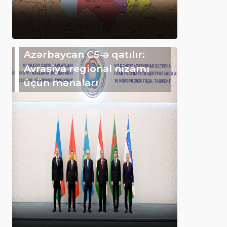
Azərbaycan C5-ə qatılır:
Avrasiya regional nizamı
üçün mənaları