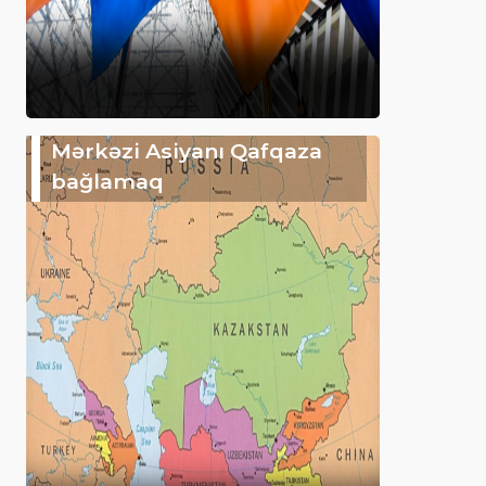
Mərkəzi Asiyanı Qafqaza
bağlamaq