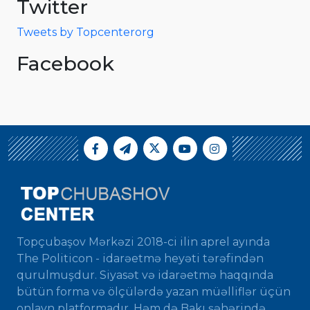
Twitter
Tweets by Topcenterorg
Facebook
Topçubaşov Mərkəzi 2018-ci ilin aprel ayında
The Politicon - idarəetmə heyəti tərəfindən
qurulmuşdur. Siyasət və idarəetmə haqqında
bütün forma və ölçülərdə yazan müəlliflər üçün
onlayn platformadır. Həm də Bakı şəhərində