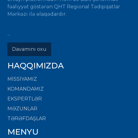
fəaliyyət göstərən QHT Regional Tədqiqatlar
Mərkəzi ilə əlaqədardır.
...
Davamını oxu
HAQQIMIZDA
MISSIYAMIZ
KOMANDAMIZ
EKSPERTLƏR
MƏZUNLAR
TƏRƏFDAŞLAR
MENYU