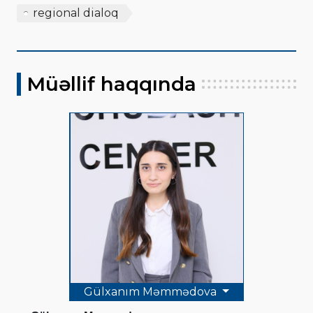
regional dialoq
Müəllif haqqında
Gülxanım Məmmədova