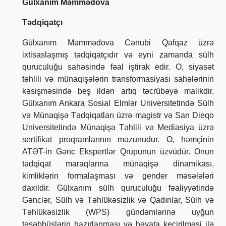
Gülxanım Məmmədova
Tədqiqatçı
Gülxanım Məmmədova Cənubi Qafqaz üzrə
ixtisaslaşmış tədqiqatçıdır və eyni zamanda sülh
quruculuğu sahəsində fəal iştirak edir. O, siyasət
təhlili və münaqişələrin transformasiyası sahələrinin
kəsişməsində beş ildən artıq təcrübəyə malikdir.
Gülxanım Ankara Sosial Elmlər Universitetində Sülh
və Münaqişə Tədqiqatları üzrə magistr və San Dieqo
Universitetində Münaqişə Təhlili və Mediasiya üzrə
sertifikat proqramlarının məzunudur. O, həmçinin
ATƏT-in Gənc Ekspertlər Qrupunun üzvüdür. Onun
tədqiqat maraqlarına münaqişə dinamikası,
kimliklərin formalaşması və gender məsələləri
daxildir. Gülxanım sülh quruculuğu fəaliyyətində
Gənclər, Sülh və Təhlükəsizlik və Qadınlar, Sülh və
Təhlükəsizlik (WPS) gündəmlərinə uyğun
təşəbbüslərin hazırlanması və həyata keçirilməsi ilə