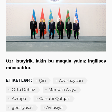
Üzr istəyirik, lakin bu məqalə yalnız ingiliscə
mövcuddur.
ETIKETLƏR :
Çin
Azərbaycan
Orta Dəhliz
Mərkəzi Asiya
Avropa
Cənubi Qafqaz
geosiyasət
Avrasiya