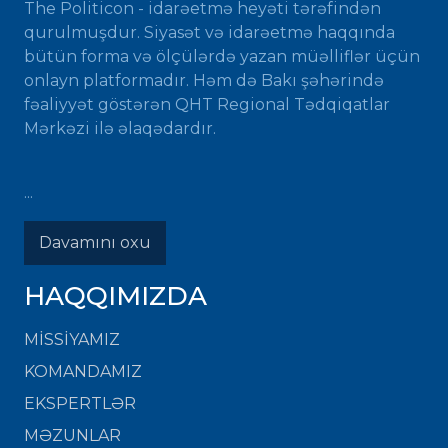
The Politicon - idarəetmə heyəti tərəfindən
qurulmuşdur. Siyasət və idarəetmə haqqında
bütün forma və ölçülərdə yazan müəlliflər üçün
onlayn platformadır. Həm də Bakı şəhərində
fəaliyyət göstərən QHT Regional Tədqiqatlar
Mərkəzi ilə əlaqədardır.
...
Davamını oxu
HAQQIMIZDA
MISSIYAMIZ
KOMANDAMIZ
EKSPERTLƏR
MƏZUNLAR