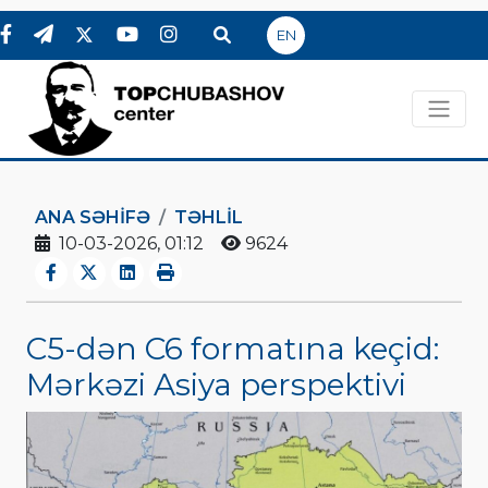
EN
ANA SƏHIFƏ
TƏHLİL
10-03-2026, 01:12
9624
C5-dən C6 formatına keçid:
Mərkəzi Asiya perspektivi