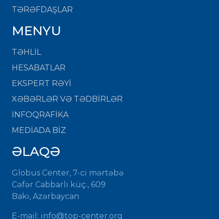
TƏRƏFDAŞLAR
MENYU
TƏHLİL
HESABATLAR
EKSPERT RƏYİ
XƏBƏRLƏR VƏ TƏDBİRLƏR
İNFOQRAFİKA
MEDİADA BİZ
ƏLAQƏ
Globus Center, 7-ci mərtəbə
Cəfər Cabbarlı küç., 609
Bakı, Azərbaycan
E-mail:
info@top-center.org