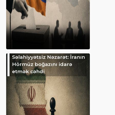
Səlahiyyətsiz Nəzarət: İranın
Hörmüz boğazını idarə
etmək cəhdi