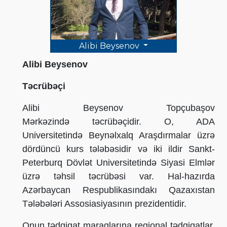
Alibi Beysenov
Alibi Beysenov
Təcrübəçi
Alibi Beysenov Topçubaşov
Mərkəzində təcrübəçidir. O, ADA
Universitetində Beynəlxalq Araşdırmalar üzrə
dördüncü kurs tələbəsidir və iki ildir Sankt-
Peterburq Dövlət Universitetində Siyasi Elmlər
üzrə təhsil təcrübəsi var. Hal-hazırda
Azərbaycan Respublikasındakı Qazaxıstan
Tələbələri Assosiasiyasının prezidentidir.
Onun tədqiqat maraqlarına regional tədqiqatlar,