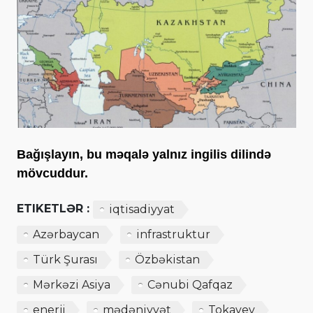
Bağışlayın, bu məqalə yalnız ingilis dilində
mövcuddur.
ETIKETLƏR :
iqtisadiyyat
Azərbaycan
infrastruktur
Türk Şurası
Özbəkistan
Mərkəzi Asiya
Cənubi Qafqaz
enerji
mədəniyyət
Tokayev