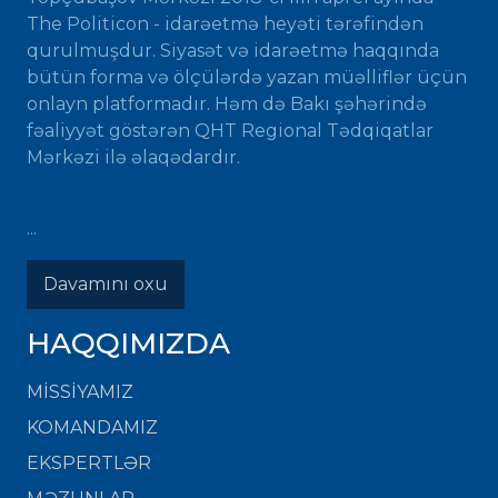
The Politicon - idarəetmə heyəti tərəfindən
qurulmuşdur. Siyasət və idarəetmə haqqında
bütün forma və ölçülərdə yazan müəlliflər üçün
onlayn platformadır. Həm də Bakı şəhərində
fəaliyyət göstərən QHT Regional Tədqiqatlar
Mərkəzi ilə əlaqədardır.
...
Davamını oxu
HAQQIMIZDA
MISSIYAMIZ
KOMANDAMIZ
EKSPERTLƏR