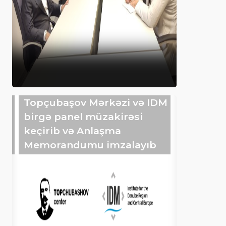
Topçubaşov Mərkəzi və IDM
birgə panel müzakirəsi
keçirib və Anlaşma
Memorandumu imzalayıb