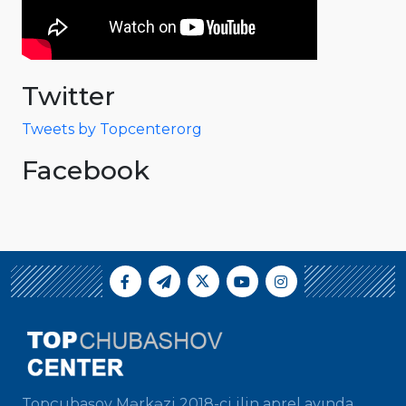
Twitter
Tweets by Topcenterorg
Facebook
Topçubaşov Mərkəzi 2018-ci ilin aprel ayında