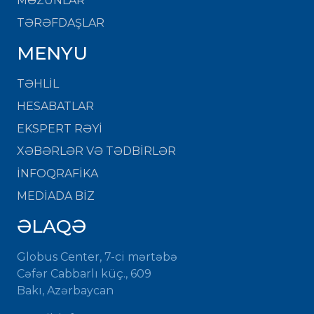
MƏZUNLAR
TƏRƏFDAŞLAR
MENYU
TƏHLİL
HESABATLAR
EKSPERT RƏYİ
XƏBƏRLƏR VƏ TƏDBİRLƏR
İNFOQRAFİKA
MEDİADA BİZ
ƏLAQƏ
Globus Center, 7-ci mərtəbə
Cəfər Cabbarlı küç., 609
Bakı, Azərbaycan