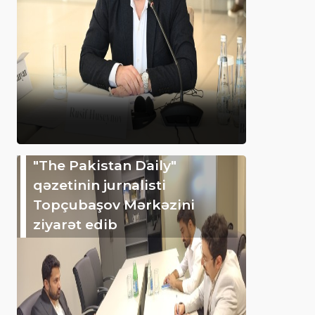
"The Pakistan Daily"
qəzetinin jurnalisti
Topçubaşov Mərkəzini
ziyarət edib