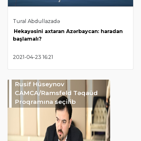
Tural Abdullazadə
Hekayəsini axtaran Azərbaycan: haradan
başlamalı?
2021-04-23 16:21
Rusif Hüseynov
CAMCA/Ramsfeld Təqaüd
Proqramına seçilib