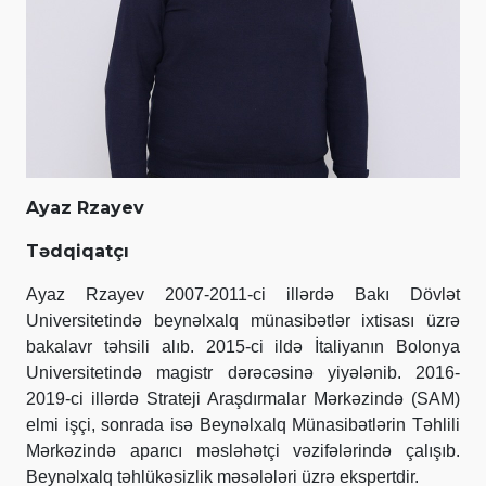
Ayaz Rzayev
Tədqiqatçı
Ayaz Rzayev 2007-2011-ci illərdə Bakı Dövlət
Universitetində beynəlxalq münasibətlər ixtisası üzrə
bakalavr təhsili alıb. 2015-ci ildə İtaliyanın Bolonya
Universitetində magistr dərəcəsinə yiyələnib. 2016-
2019-ci illərdə Strateji Araşdırmalar Mərkəzində (SAM)
elmi işçi, sonrada isə Beynəlxalq Münasibətlərin Təhlili
Mərkəzində aparıcı məsləhətçi vəzifələrində çalışıb.
Beynəlxalq təhlükəsizlik məsələləri üzrə ekspertdir.