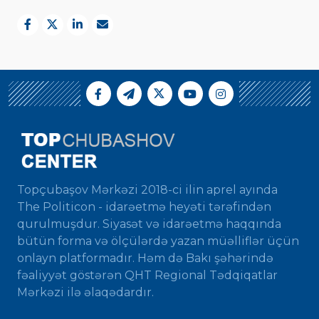
Topçubaşov Mərkəzi 2018-ci ilin aprel ayında
The Politicon - idarəetmə heyəti tərəfindən
qurulmuşdur. Siyasət və idarəetmə haqqında
bütün forma və ölçülərdə yazan müəlliflər üçün
onlayn platformadır. Həm də Bakı şəhərində
fəaliyyət göstərən QHT Regional Tədqiqatlar
Mərkəzi ilə əlaqədardır.