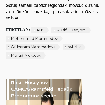
Görüş zamanı tərəflər regiondakı mövcud durumu
və mümkün əməkdaşlıq məsələlərini müzakirə
ediblər.
ETIKETLƏR :
ABŞ
Rusif Hüseynov
Məhəmməd Məmmədov
Gülxanım Məmmədova
səfirlik
Murad Muradov
Rusif Hüseynov
CAMCA/Ramsfeld Təqaüd
Proqramına seçilib