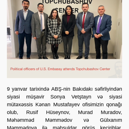
9 yanvar tarixində ABŞ-nin Bakıdakı səfirliyindən
siyasi müşavir Sonya Vetştayn və siyasi
mütəxəssis Kənan Mustafayev ofisimizin qonağı
olub, Rusif Hüseynov, Murad Muradov,
Məhəmməd Məmmədov və Gülxanım
Məmmədova ilə məhsuldar görüş keçiriblər.