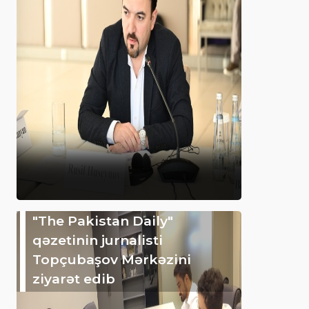
"The Pakistan Daily"
qəzetinin jurnalisti
Topçubaşov Mərkəzini
ziyarət edib