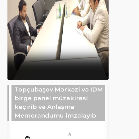
Topçubaşov Mərkəzi və IDM
birgə panel müzakirəsi
keçirib və Anlaşma
Memorandumu imzalayıb