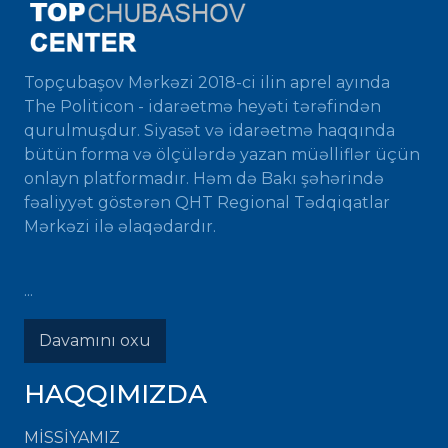
Topçubaşov Mərkəzi 2018-ci ilin aprel ayında
The Politicon - idarəetmə heyəti tərəfindən
qurulmuşdur. Siyasət və idarəetmə haqqında
bütün forma və ölçülərdə yazan müəlliflər üçün
onlayn platformadır. Həm də Bakı şəhərində
fəaliyyət göstərən QHT Regional Tədqiqatlar
Mərkəzi ilə əlaqədardır.
...
Davamını oxu
HAQQIMIZDA
MISSIYAMIZ