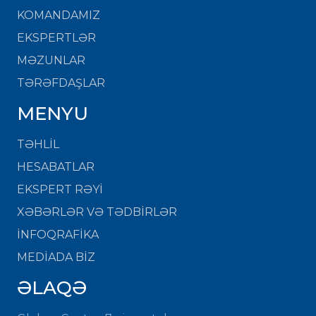
KOMANDAMIZ
EKSPERTLƏR
MƏZUNLAR
TƏRƏFDAŞLAR
MENYU
TƏHLİL
HESABATLAR
EKSPERT RƏYİ
XƏBƏRLƏR VƏ TƏDBİRLƏR
İNFOQRAFİKA
MEDİADA BİZ
ƏLAQƏ