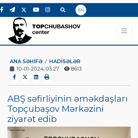
EN
ANA SƏHIFƏ
HADİSƏLƏR
10-01-2024, 03:27
8613
ABŞ səfirliyinin əməkdaşları
Topçubaşov Mərkəzini
ziyarət edib