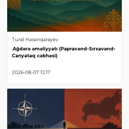
Tural Həsənqarayev
Ağdərə əməliyyatı (Papravənd-Sırxavənd-
Canyataq cəbhəsi)
2026-08-07 12:17