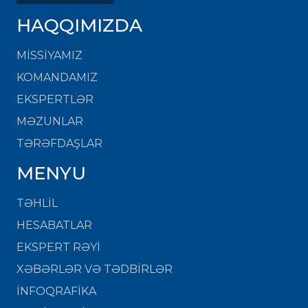
HAQQIMIZDA
MISSIYAMIZ
KOMANDAMIZ
EKSPERTLƏR
MƏZUNLAR
TƏRƏFDAŞLAR
MENYU
TƏHLİL
HESABATLAR
EKSPERT RƏYİ
XƏBƏRLƏR VƏ TƏDBİRLƏR
İNFOQRAFİKA