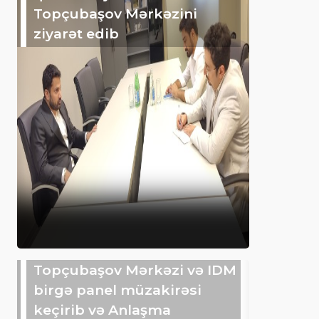
Topçubaşov Mərkəzini
ziyarət edib
Topçubaşov Mərkəzi və IDM
birgə panel müzakirəsi
keçirib və Anlaşma