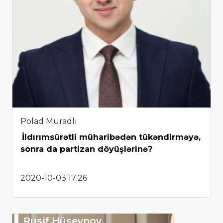
Polad Muradlı
İldırımsürətli müharibədən tükəndirməyə,
sonra da partizan döyüşlərinə?
2020-10-03 17:26
Rusif Hüseynov