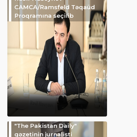
CAMCA/Ramsfeld Təqaüd
Proqramına seçilib
"The Pakistan Daily"
qəzetinin jurnalisti