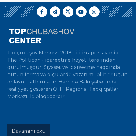
Topçubaşov Mərkəzi 2018-ci ilin aprel ayında
The Politicon - idarəetmə heyəti tərəfindən
qurulmuşdur. Siyasət və idarəetmə haqqında
bütün forma və ölçülərdə yazan müəlliflər üçün
onlayn platformadır. Həm də Bakı şəhərində
fəaliyyət göstərən QHT Regional Tədqiqatlar
Mərkəzi ilə əlaqədardır.
...
Davamını oxu