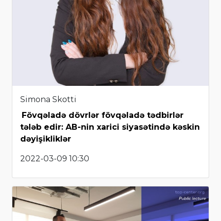
Simona Skotti
Fövqəladə dövrlər fövqəladə tədbirlər
tələb edir: AB-nin xarici siyasətində kəskin
dəyişikliklər
2022-03-09 10:30