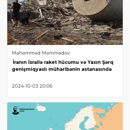
Məhəmməd Məmmədov
İranın İsrailə raket hücumu və Yaxın Şərq
genişmiqyaslı müharibənin astanasında
2024-10-03 20:06