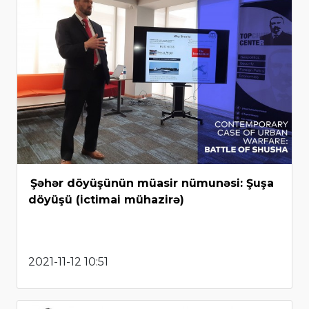
Şəhər döyüşünün müasir nümunəsi: Şuşa
döyüşü (ictimai mühazirə)
2021-11-12 10:51