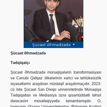
Şücaət Əhmədzadə
Şücaət Əhmədzadə
Tədqiqatçı
Şücaət Əhmədzadə münaqişələrin transformasiyası
və Cənubi Qafqaz ölkələrinin xarici və təhlükəsizlik
siyasətlərini araşdıran müstəqil araşdırmaçıdır. 2023-
cü ildə Şücaət San Dieqo universitetində Münaqişə
Tədqiqatları və Mediasiya üzrə qısamüddətli təhsil
dərəcəsini müvəfəqiyyətlə tamamlamışdır. O,
həmçinin Qlazqo Universitetindən (Birləşmiş Krallıq)