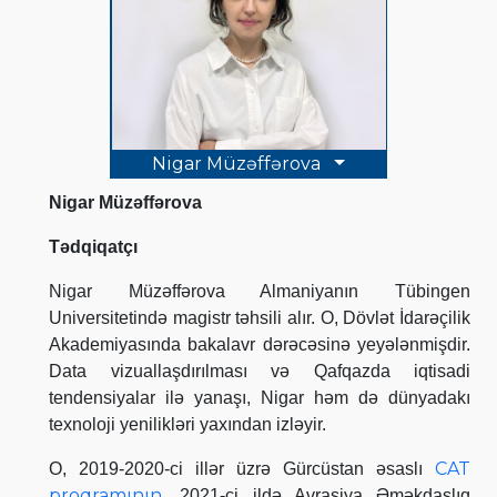
Nigar Müzəffərova
Nigar Müzəffərova
Tədqiqatçı
Nigar Müzəffərova Almaniyanın Tübingen
Universitetində magistr təhsili alır. O, Dövlət İdarəçilik
Akademiyasında bakalavr dərəcəsinə yeyələnmişdir.
Data vizuallaşdırılması və Qafqazda iqtisadi
tendensiyalar ilə yanaşı, Nigar həm də dünyadakı
texnoloji yenilikləri yaxından izləyir.
CAT
O, 2019-2020-ci illər üzrə Gürcüstan əsaslı
proqramının
, 2021-ci ildə Avrasiya Əməkdaşlıq