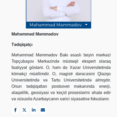
Məhəmməd Məmmədov
Məhəmməd Məmmədov
Tədqiqatçı
Məhəmməd Məmmədov Bakı əsaslı beyin mərkəzi
Topçubaşov Mərkəzində müstəqil ekspert olaraq
fəaliyyət göstərir.
O, həm də Xəzər Universitetində
köməkçi müəllimdir. O, magistr dərəcəsini Qlazqo
Universitetində və Tartu Universitetində almışdır.
Onun tədqiqatları postsovet məkanında enerji,
əlaqəlilik, geosiyasi və keçid proseslərini əhatə edir
və xüsusilə Azərbaycanın xarici siyasətinə fokuslanır.