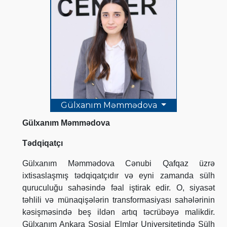
Gülxanım Məmmədova
Gülxanım Məmmədova
Tədqiqatçı
Gülxanım Məmmədova Cənubi Qafqaz üzrə
ixtisaslaşmış tədqiqatçıdır və eyni zamanda sülh
quruculuğu sahəsində fəal iştirak edir. O, siyasət
təhlili və münaqişələrin transformasiyası sahələrinin
kəsişməsində beş ildən artıq təcrübəyə malikdir.
Gülxanım Ankara Sosial Elmlər Universitetində Sülh