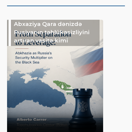
Abxaziya Qara dənizdə
Rusiyanın təhlükəsizliyini
artıran vasitə kimi