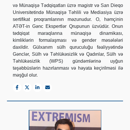
və Münaqişə Tədqiqatları üzrə magistr və San Dieqo
Universitetində Münaqişə Təhlili və Mediasiya üzrə
sertifikat proqramlarının məzunudur. O, həmçinin
ATƏT-in Gənc Ekspertlər Qrupunun üzvüdür. Onun
tədqiqat maraqlarına münaqişə dinamikası,
kimliklərin formalaşması və gender məsələləri
daxildir. Gülxanım sülh quruculuğu fəaliyyətində
Gənclər, Sülh və Təhlükəsizlik və Qadınlar, Sülh və
Təhlükəsizlik (WPS) gündəmlərinə uyğun
təşəbbüslərin hazırlanması və həyata keçirilməsi ilə
məşğul olur.