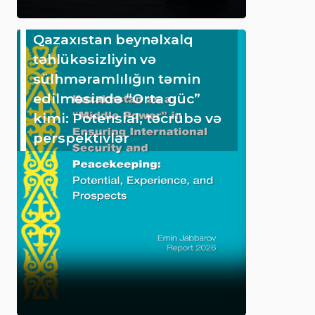
Qazaxıstan beynəlxalq
təhlükəsizliyin və
sülhməramlılığın təmin
edilməsində “Orta güc”
kimi: Potensial, təcrübə və
perspektivlər