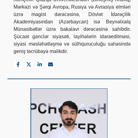
Mərkəzi və Şərqi Avropa, Rusiya və Avrasiya elmləri
üzrə magist dərəcəsinə, Dövlət İdarəçilik
Akademiyasından (Azərbaycan) isə Beynəlxalq
Münasibətlər üzrə bakalavr dərəcəsinə sahibdir.
Şücaət gənclər siyasəti, layihələrin idarəedilməsi,
siyasi məsləhətləşmə və sülhquruculuğu sahəsində
geniş təcrübəyə malikdir.