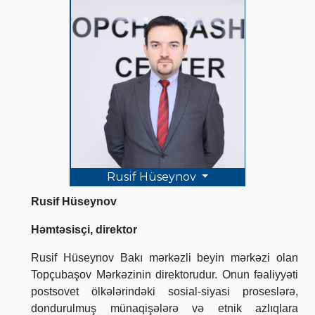
Rusif Hüseynov
Rusif Hüseynov
Həmtəsisçi, direktor
Rusif Hüseynov Bakı mərkəzli beyin mərkəzi olan
Topçubaşov Mərkəzinin direktorudur. Onun fəaliyyəti
postsovet ölkələrindəki sosial-siyasi proseslərə,
dondurulmuş münaqişələrə və etnik azlıqlara