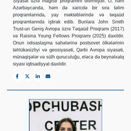
Siyasət üzrə magistr proqramını bitirmişdir. O, həm
Azərbaycanda, həm də xaricdə bir sıra təlim
proqramlarında, yay məktəblərində və təqaüd
proqramlarında iştirak edib. Bunlara John Smith
Trust-un Geniş Avropa üzrə Təqaüd Proqramı (2017)
və Raisina Young Fellows Proqramı (2025) daxildir.
Onun ixtisaslaşma sahələrinə postsovet ölkələrinin
təhlükəsizliyi və geosiyasəti, Qərbi Avropa siyasəti,
münaqişələr və sülh quruculuğu, eləcə də beynəlxalq
siyasi iqtisadiyyat daxildir.