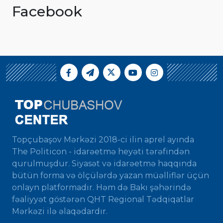
Facebook
Topçubaşov Mərkəzi 2018-ci ilin aprel ayında
The Politicon - idarəetmə heyəti tərəfindən
qurulmuşdur. Siyasət və idarəetmə haqqında
bütün forma və ölçülərdə yazan müəlliflər üçün
onlayn platformadır. Həm də Bakı şəhərində
fəaliyyət göstərən QHT Regional Tədqiqatlar
Mərkəzi ilə əlaqədardır.