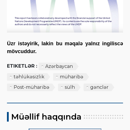
Üzr istəyirik, lakin bu məqalə yalnız ingiliscə
mövcuddur.
ETIKETLƏR :
Azərbaycan
təhlükəsizlik
müharibə
Post-müharibə
sülh
gənclər
Müəllif haqqında