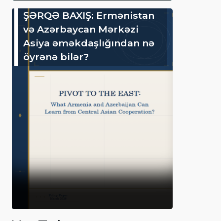
ŞƏRQƏ BAXIŞ: Ermənistan
və Azərbaycan Mərkəzi
Asiya əməkdaşlığından nə
öyrənə bilər?