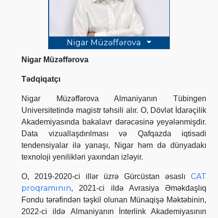
Nigar Müzəffərova
Nigar Müzəffərova
Tədqiqatçı
Nigar Müzəffərova Almaniyanın Tübingen
Universitetində magistr təhsili alır. O, Dövlət İdarəçilik
Akademiyasında bakalavr dərəcəsinə yeyələnmişdir.
Data vizuallaşdırılması və Qafqazda iqtisadi
tendensiyalar ilə yanaşı, Nigar həm də dünyadakı
texnoloji yenilikləri yaxından izləyir.
CAT
O, 2019-2020-ci illər üzrə Gürcüstan əsaslı
proqramının
, 2021-ci ildə Avrasiya Əməkdaşlıq
Fondu tərəfindən təşkil olunan Münaqişə Məktəbinin,
2022-ci ildə Almaniyanın İnterlink Akademiyasının