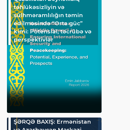
təhlükəsizliyin və
sülhməramlılığın təmin
edilməsində “Orta güc”
kimi: Potensial, təcrübə və
perspektivlər
ŞƏRQƏ BAXIŞ: Ermənistan
və Azərbaycan Mərkəzi