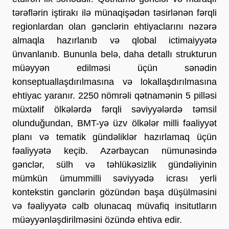
tərəflərin iştirakı ilə münaqişədən təsirlənən fərqli
regionlardan olan gənclərin ehtiyaclarını nəzərə
almaqla hazırlanıb və qlobal ictimaiyyətə
ünvanlanıb. Bununla belə, daha detallı strukturun
müəyyən edilməsi üçün sənədin
konseptuallaşdırılmasına və lokallaşdırılmasına
ehtiyac yaranır. 2250 nömrəli qətnamənin 5 pilləsi
müxtəlif ölkələrdə fərqli səviyyələrdə təmsil
olunduğundan, BMT-yə üzv ölkələr milli fəaliyyət
planı və tematik gündəliklər hazırlamaq üçün
fəaliyyətə keçib. Azərbaycan nümunəsində
gənclər, sülh və təhlükəsizlik gündəliyinin
mümkün ümummilli səviyyədə icrası yerli
kontekstin gənclərin gözündən başa düşülməsini
və fəaliyyətə cəlb olunacaq müvafiq insitutların
müəyyənləşdirilməsini özündə ehtiva edir.