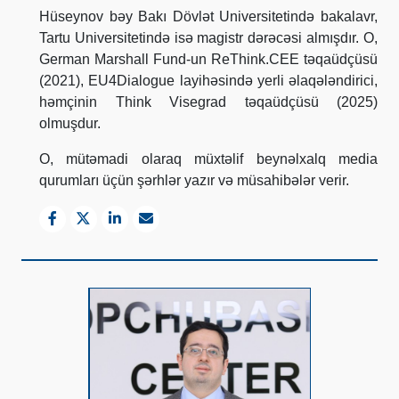
Hüseynov bəy Bakı Dövlət Universitetində bakalavr,
Tartu Universitetində isə magistr dərəcəsi almışdır. O,
German Marshall Fund-un ReThink.CEE təqaüdçüsü
(2021), EU4Dialogue layihəsində yerli əlaqələndirici,
həmçinin Think Visegrad təqaüdçüsü (2025)
olmuşdur.
O, mütəmadi olaraq müxtəlif beynəlxalq media
qurumları üçün şərhlər yazır və müsahibələr verir.