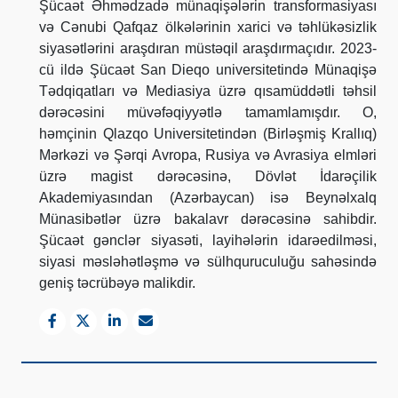
Şücaət Əhmədzadə münaqişələrin transformasiyası
və Cənubi Qafqaz ölkələrinin xarici və təhlükəsizlik
siyasətlərini araşdıran müstəqil araşdırmaçıdır. 2023-
cü ildə Şücaət San Dieqo universitetində Münaqişə
Tədqiqatları və Mediasiya üzrə qısamüddətli təhsil
dərəcəsini müvəfəqiyyətlə tamamlamışdır. O,
həmçinin Qlazqo Universitetindən (Birləşmiş Krallıq)
Mərkəzi və Şərqi Avropa, Rusiya və Avrasiya elmləri
üzrə magist dərəcəsinə, Dövlət İdarəçilik
Akademiyasından (Azərbaycan) isə Beynəlxalq
Münasibətlər üzrə bakalavr dərəcəsinə sahibdir.
Şücaət gənclər siyasəti, layihələrin idarəedilməsi,
siyasi məsləhətləşmə və sülhquruculuğu sahəsində
geniş təcrübəyə malikdir.