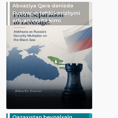
Abxaziya Qara dənizdə
Rusiyanın təhlükəsizliyini
artıran vasitə kimi
Qazaxıstan beynəlxalq