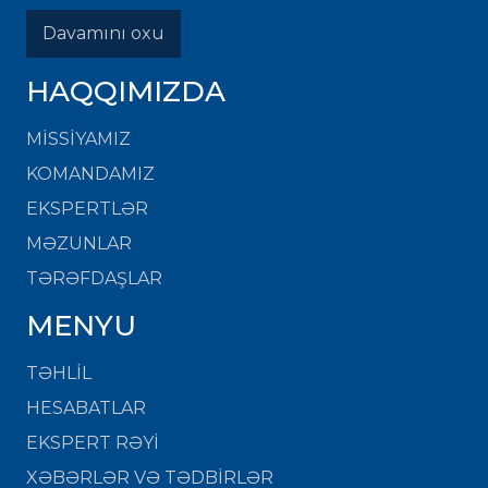
Davamını oxu
HAQQIMIZDA
MISSIYAMIZ
KOMANDAMIZ
EKSPERTLƏR
MƏZUNLAR
TƏRƏFDAŞLAR
MENYU
TƏHLİL
HESABATLAR
EKSPERT RƏYİ
XƏBƏRLƏR VƏ TƏDBİRLƏR