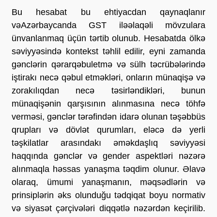
Bu hesabat bu ehtiyacdan qaynaqlanır
vəAzərbaycanda GST iləəlaqəli mövzulara
ünvanlanmaq üçün tərtib olunub. Hesabatda ölkə
səviyyəsində kontekst təhlil edilir, eyni zamanda
gənclərin qərarqəbuletmə və sülh təcrübələrində
iştirakı necə qəbul etməkləri, onların münaqişə və
zorakılıqdan necə təsirləndikləri, bunun
münaqişənin qarşısının alınmasına necə töhfə
verməsi, gənclər tərəfindən idarə olunan təşəbbüs
qrupları və dövlət qurumları, eləcə də yerli
təşkilatlar arasındakı əməkdaşlıq səviyyəsi
haqqında gənclər və gender aspektləri nəzərə
alınmaqla həssas yanaşma təqdim olunur. Əlavə
olaraq, ümumi yanaşmanın, məqsədlərin və
prinsiplərin əks olunduğu tədqiqat boyu normativ
və siyasət çərçivələri diqqətlə nəzərdən keçirilib.