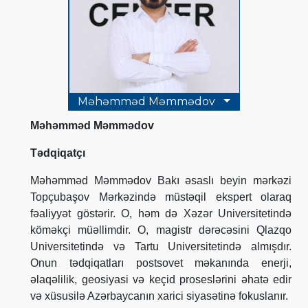
Məhəmməd Məmmədov
Məhəmməd Məmmədov
Tədqiqatçı
Məhəmməd Məmmədov Bakı əsaslı beyin mərkəzi
Topçubaşov Mərkəzində müstəqil ekspert olaraq
fəaliyyət göstərir.
O, həm də Xəzər Universitetində
köməkçi müəllimdir. O, magistr dərəcəsini Qlazqo
Universitetində və Tartu Universitetində almışdır.
Onun tədqiqatları postsovet məkanında enerji,
əlaqəlilik, geosiyasi və keçid proseslərini əhatə edir
və xüsusilə Azərbaycanın xarici siyasətinə fokuslanır.