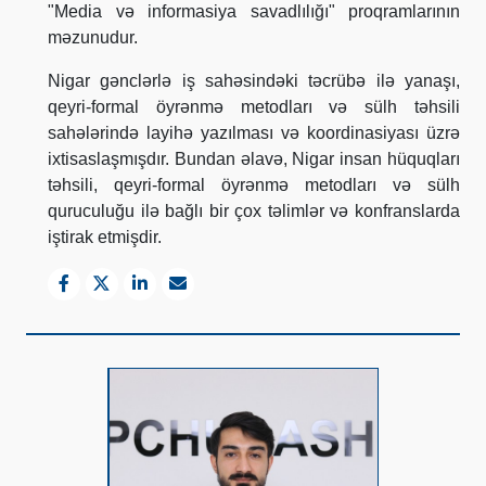
"Media və informasiya savadlılığı" proqramlarının
məzunudur.
Nigar gənclərlə iş sahəsindəki təcrübə ilə yanaşı,
qeyri-formal öyrənmə metodları və sülh təhsili
sahələrində layihə yazılması və koordinasiyası üzrə
ixtisaslaşmışdır. Bundan əlavə, Nigar insan hüquqları
təhsili, qeyri-formal öyrənmə metodları və sülh
quruculuğu ilə bağlı bir çox təlimlər və konfranslarda
iştirak etmişdir.