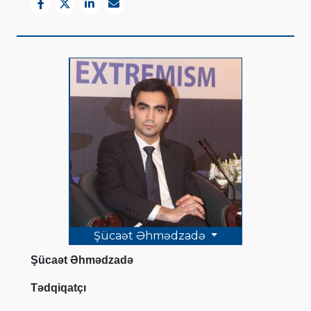
Şücaət Əhmədzadə
Şücaət Əhmədzadə
Tədqiqatçı