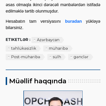
əsas olmaqla ikinci dərəcəli mənbələrdən istifadə
edilməklə tərtib olunmuşdur.
Hesabatın tam versiyasını
buradan
yükləyə
bilərsiniz.
ETIKETLƏR :
Azərbaycan
təhlükəsizlik
müharibə
Post-müharibə
sülh
gənclər
Müəllif haqqında