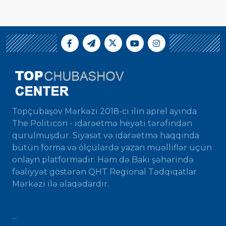
Topçubaşov Mərkəzi 2018-ci ilin aprel ayında
The Politicon - idarəetmə heyəti tərəfindən
qurulmuşdur. Siyasət və idarəetmə haqqında
bütün forma və ölçülərdə yazan müəlliflər üçün
onlayn platformadır. Həm də Bakı şəhərində
fəaliyyət göstərən QHT Regional Tədqiqatlar
Mərkəzi ilə əlaqədardır.
...