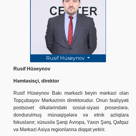
Rusif Hüseynov
Rusif Hüseynov
Həmtəsisçi, direktor
Rusif Hüseynov Bakı mərkəzli beyin mərkəzi olan
Topçubaşov Mərkəzinin direktorudur. Onun fəaliyyəti
postsovet ölkələrindəki sosial-siyasi proseslərə,
dondurulmuş münaqişələrə və etnik azlıqlara
fokuslanır; xüsusilə Şərqi Avropa, Yaxın Şərq, Qafqaz
və Mərkəzi Asiya regionlarına diqqət yetirir.