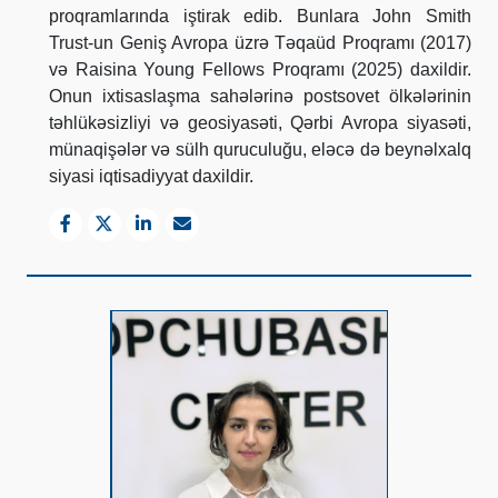
proqramlarında iştirak edib. Bunlara John Smith
Trust-un Geniş Avropa üzrə Təqaüd Proqramı (2017)
və Raisina Young Fellows Proqramı (2025) daxildir.
Onun ixtisaslaşma sahələrinə postsovet ölkələrinin
təhlükəsizliyi və geosiyasəti, Qərbi Avropa siyasəti,
münaqişələr və sülh quruculuğu, eləcə də beynəlxalq
siyasi iqtisadiyyat daxildir.