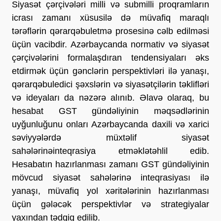
Siyasət çərçivələri milli və submilli proqramların
icrası zamanı xüsusilə də müvafiq maraqlı
tərəflərin qərarqəbuletmə prosesinə cəlb edilməsi
üçün vacibdir. Azərbaycanda normativ və siyasət
çərçivələrini formalaşdıran tendensiyaları əks
etdirmək üçün gənclərin perspektivləri ilə yanaşı,
qərarqəbuledici şəxslərin və siyasətçilərin təklifləri
və ideyaları da nəzərə alınıb. Əlavə olaraq, bu
hesabat GST gündəliyinin məqsədlərinin
uyğunluğunu onları Azərbaycanda daxili və xarici
səviyyələrdə müxtəlif siyasət
sahələrinəinteqrasiya etməklətəhlil edib.
Hesabatın hazırlanması zamanı GST gündəliyinin
mövcud siyasət sahələrinə inteqrasiyası ilə
yanaşı, müvafiq yol xəritələrinin hazırlanması
üçün gələcək perspektivlər və strategiyalar
yaxından tədqiq edilib.