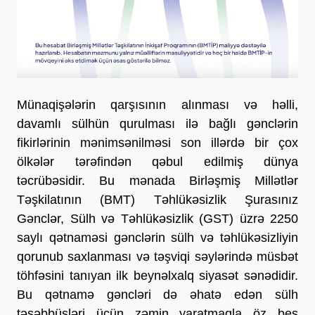
Münaqişələrin qarşısının alınması və həlli,
davamlı sülhün qurulması ilə bağlı gənclərin
fikirlərinin mənimsənilməsi son illərdə bir çox
ölkələr tərəfindən qəbul edilmiş dünya
təcrübəsidir. Bu mənada Birləşmiş Millətlər
Təşkilatının (BMT) Təhlükəsizlik Şurasınız
Gənclər, Sülh və Təhlükəsizlik (GST) üzrə 2250
saylı qətnaməsi gənclərin sülh və təhlükəsizliyin
qorunub saxlanması və təşviqi səylərində müsbət
töhfəsini tanıyan ilk beynəlxalq siyasət sənədidir.
Bu qətnamə gəncləri də əhatə edən sülh
təşəbbüsləri üçün zəmin yaratmaqla öz beş