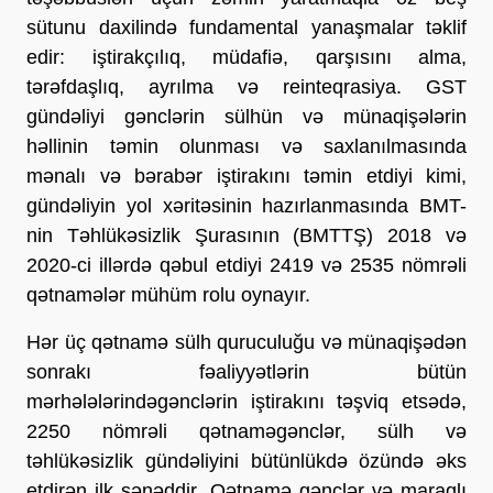
sütunu daxilində fundamental yanaşmalar təklif
edir: iştirakçılıq, müdafiə, qarşısını alma,
tərəfdaşlıq, ayrılma və reinteqrasiya. GST
gündəliyi gənclərin sülhün və münaqişələrin
həllinin təmin olunması və saxlanılmasında
mənalı və bərabər iştirakını təmin etdiyi kimi,
gündəliyin yol xəritəsinin hazırlanmasında BMT-
nin Təhlükəsizlik Şurasının (BMTTŞ) 2018 və
2020-ci illərdə qəbul etdiyi 2419 və 2535 nömrəli
qətnamələr mühüm rolu oynayır.
Hər üç qətnamə sülh quruculuğu və münaqişədən
sonrakı fəaliyyətlərin bütün
mərhələlərindəgənclərin iştirakını təşviq etsədə,
2250 nömrəli qətnaməgənclər, sülh və
təhlükəsizlik gündəliyini bütünlükdə özündə əks
etdirən ilk sənəddir. Qətnamə gənclər və maraqlı