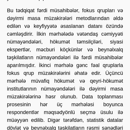
Bu tədqiqat fərdi müsahibələr, fokus qrupları və
dəyirmi masa müzakirələri metodlarından əldə
edilən və keyfiyyətə əsaslanan datanı özündə
cəmləşdirir. İlkin mərhələdə vətəndaş cəmiyyəti
nümayəndələri, hökumət təmsilçiləri, siyasi
ekspertlər, məcburi köçkünlər və beynəlxalq
təşkilatların nümayəndələri ilə fərdi müsahibələr
aparılmışdır. İkinci mərhələ gənc fəal qruplarla
fokus qrup müzakirələrini əhatə edir. Üçüncü
mərhələ müvafiq hökumət və qeyri-hökumət
institutlarının nümayəndələri ilə dəyirmi masa
müzakirələrinə həsr olunub. Data toplanması
prosesinin hər üç mərhələsi boyunca
respondentlər məqsədyönlü seçmə üsulu ilə
müəyyən edilib. Digər tərəfdən, statistik datalar
dövlət və beynəlxalq təşkilatların rəsmi sənədləri