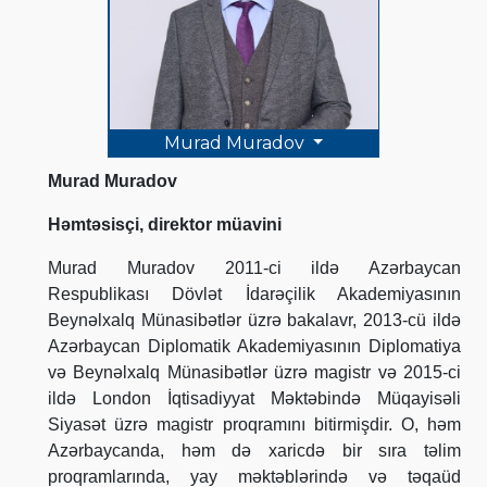
Murad Muradov
Murad Muradov
Həmtəsisçi, direktor müavini
Murad Muradov 2011-ci ildə Azərbaycan
Respublikası Dövlət İdarəçilik Akademiyasının
Beynəlxalq Münasibətlər üzrə bakalavr, 2013-cü ildə
Azərbaycan Diplomatik Akademiyasının Diplomatiya
və Beynəlxalq Münasibətlər üzrə magistr və 2015-ci
ildə London İqtisadiyyat Məktəbində Müqayisəli
Siyasət üzrə magistr proqramını bitirmişdir. O, həm
Azərbaycanda, həm də xaricdə bir sıra təlim
proqramlarında, yay məktəblərində və təqaüd