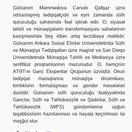
Gülxanım Məmmədova Cənubi Qafqaz üzrə
ixtisaslaşmış tədqiqatçıdır və eyni zamanda sülh
quruculuğu sahəsində fəal iştirak edir. O, siyasət
təhlili və münaqişələrin transformasiyası sahələrinin
kəsişməsində beş ildən artıq təcrübəyə malikdir.
Gülxanım Ankara Sosial Elmlər Universitetində Sülh
və Münaqişə Tədqiqatları üzrə magistr və San Dieqo
Universitetində Münaqişə Təhlili və Mediasiya üzrə
sertifikat proqramlarının məzunudur. O, həmçinin
ATƏT-in Gənc Ekspertlər Qrupunun üzvüdür. Onun
tədqiqat maraqlarına münaqişə dinamikası,
kimliklərin formalaşması və gender məsələləri
daxildir. Gülxanım sülh quruculuğu fəaliyyətində
Gənclər, Sülh və Təhlükəsizlik və Qadınlar, Sülh və
Təhlükəsizlik (WPS) gündəmlərinə uyğun
təşəbbüslərin hazırlanması və həyata keçirilməsi ilə
məşğul olur.