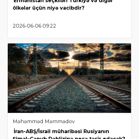
Ermənistan seçkiləri Türkiyə və digər
ölkələr üçün niyə vacibdir?
2026-06-06 09:22
Məhəmməd Məmmədov
İran-ABŞ/İsrail müharibəsi Rusiyanın
Şimal–Cənub Dəhlizinə necə təsir edəcək?