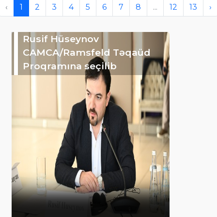
‹
1
2
3
4
5
6
7
8
...
12
13
›
Rusif Hüseynov
CAMCA/Ramsfeld Təqaüd
Proqramına seçilib