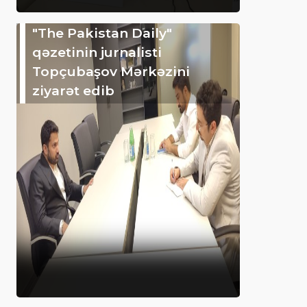
"The Pakistan Daily"
qəzetinin jurnalisti
Topçubaşov Mərkəzini
ziyarət edib