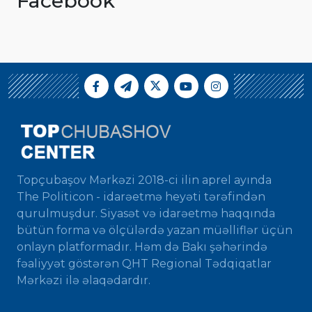
Facebook
Topçubaşov Mərkəzi 2018-ci ilin aprel ayında
The Politicon - idarəetmə heyəti tərəfindən
qurulmuşdur. Siyasət və idarəetmə haqqında
bütün forma və ölçülərdə yazan müəlliflər üçün
onlayn platformadır. Həm də Bakı şəhərində
fəaliyyət göstərən QHT Regional Tədqiqatlar
Mərkəzi ilə əlaqədardır.