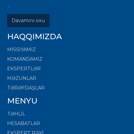
...
Davamını oxu
HAQQIMIZDA
MISSIYAMIZ
KOMANDAMIZ
EKSPERTLƏR
MƏZUNLAR
TƏRƏFDAŞLAR
MENYU
TƏHLİL
HESABATLAR
EKSPERT RƏYİ