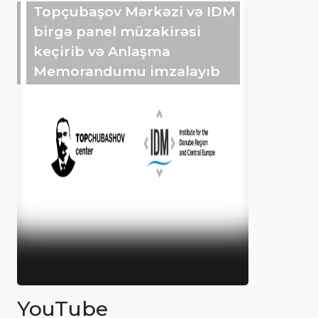
Topçubaşov Mərkəzi və IDM
birgə panel müzakirəsi
keçirib və Anlaşma
Memorandumu imzalayıb
YouTube