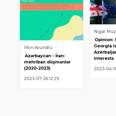
Nigar Müz
Opinion: S
Georgia is
İlkin Axundlu
Azerbaija
Azərbaycan - İran:
interests
mehriban düşmənlər
(2020-2023)
2023-04-10
2023-07-26 12:29