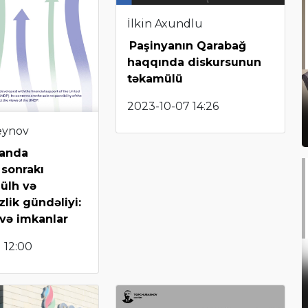
İlkin Axundlu
Paşinyanın Qarabağ
haqqında diskursunun
təkamülü
2023-10-07 14:26
eynov
canda
sonrakı
Sülh və
lik gündəliyi:
 və imkanlar
 12:00