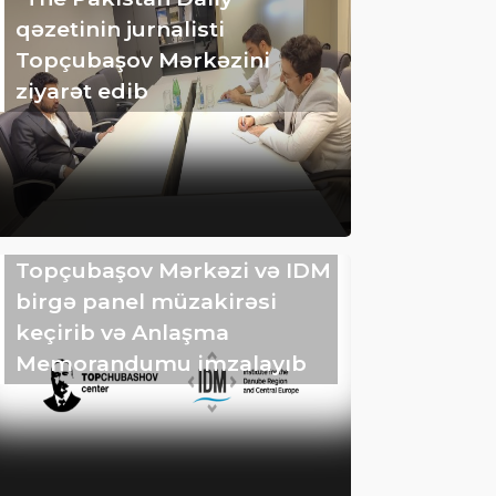
qəzetinin jurnalisti
Topçubaşov Mərkəzini
ziyarət edib
Topçubaşov Mərkəzi və IDM
birgə panel müzakirəsi
keçirib və Anlaşma
Memorandumu imzalayıb