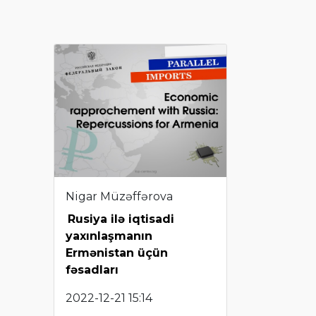
Nigar Müzəffərova
Rusiya ilə iqtisadi
yaxınlaşmanın
Ermənistan üçün
fəsadları
2022-12-21 15:14