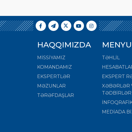
HAQQIMIZDA
MENYU
MISSIYAMIZ
TƏHLİL
KOMANDAMIZ
HESABATLA
EKSPERTLƏR
EKSPERT RƏ
MƏZUNLAR
XƏBƏRLƏR 
TƏDBİRLƏR
TƏRƏFDAŞLAR
İNFOQRAFİ
MEDİADA Bİ