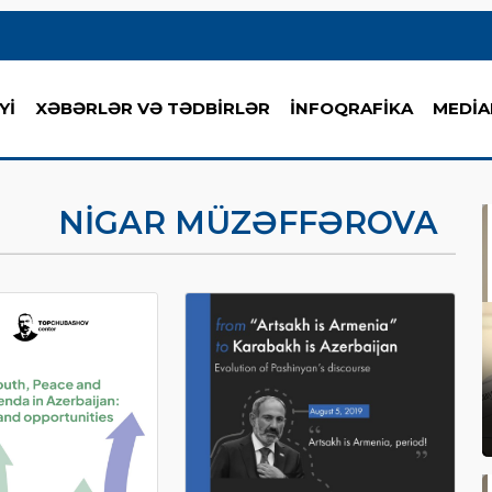
Yİ
XƏBƏRLƏR VƏ TƏDBİRLƏR
İNFOQRAFİKA
MEDİA
NIGAR MÜZƏFFƏROVA