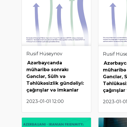
Rusif Hüseynov
Rusif Hüs
Azərbaycanda
Azərbay
müharibə sonrakı
müharibə 
Gənclər, Sülh və
Gənclər, 
Təhlükəsizlik gündəliyi:
Təhlükəsiz
çağırışlar və imkanlar
çağırışlar
2023-01-01 12:00
2023-01-01