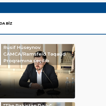
DA BİZ
Rusif Hüseynov
CAMCA/Ramsfeld Təqaüd
Proqramına seçilib
"The Pakistan Daily"