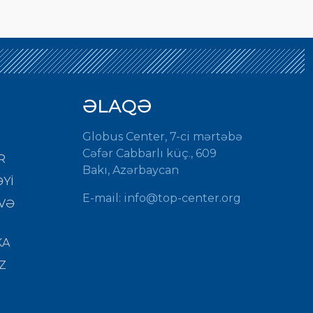
ƏLAQƏ
Globus Center, 7-ci mərtəbə
Cəfər Cabbarlı küç., 609
R
Bakı, Azərbaycan
Yİ
E-mail:
info@top-center.org
VƏ
KA
Z