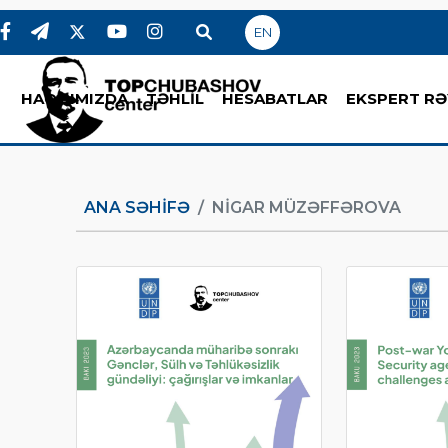
EN
HAQQIMIZDA
TƏHLİL
HESABATLAR
EKSPERT RƏ
ANA SƏHIFƏ
NIGAR MÜZƏFFƏROVA