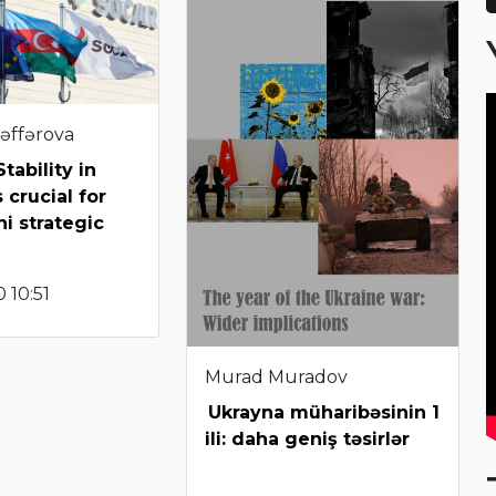
əffərova
tability in
 crucial for
ni strategic
 10:51
Murad Muradov
Ukrayna müharibəsinin 1
ili: daha geniş təsirlər