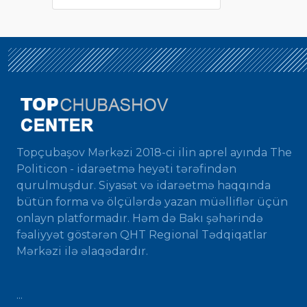
Topçubaşov Mərkəzi 2018-ci ilin aprel ayında The
Politicon - idarəetmə heyəti tərəfindən
qurulmuşdur. Siyasət və idarəetmə haqqında
bütün forma və ölçülərdə yazan müəlliflər üçün
onlayn platformadır. Həm də Bakı şəhərində
fəaliyyət göstərən QHT Regional Tədqiqatlar
Mərkəzi ilə əlaqədardır.
...