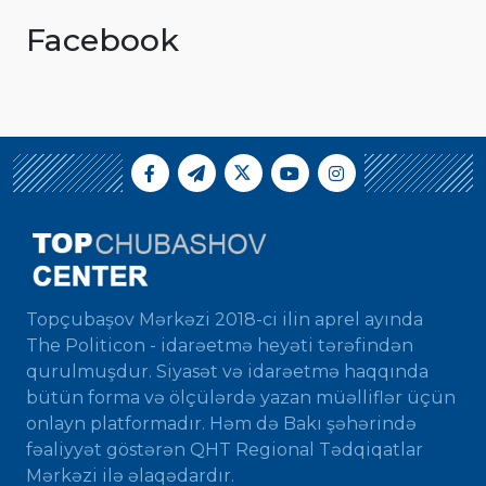
Facebook
Topçubaşov Mərkəzi 2018-ci ilin aprel ayında
The Politicon - idarəetmə heyəti tərəfindən
qurulmuşdur. Siyasət və idarəetmə haqqında
bütün forma və ölçülərdə yazan müəlliflər üçün
onlayn platformadır. Həm də Bakı şəhərində
fəaliyyət göstərən QHT Regional Tədqiqatlar
Mərkəzi ilə əlaqədardır.