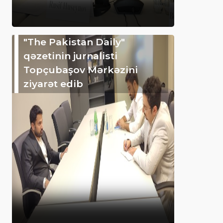
"The Pakistan Daily"
qəzetinin jurnalisti
Topçubaşov Mərkəzini
ziyarət edib