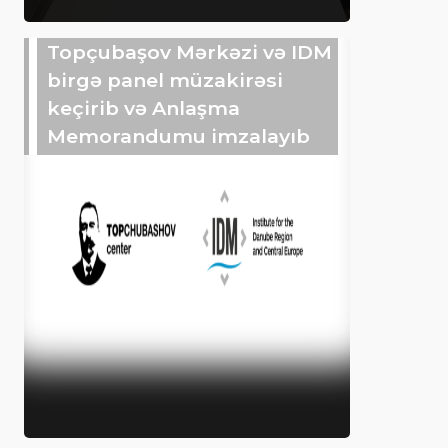
Topçubaşov Mərkəzi və IDM
birgə panel müzakirəsi
keçirib və Anlaşma
Memorandumu imzalayıb