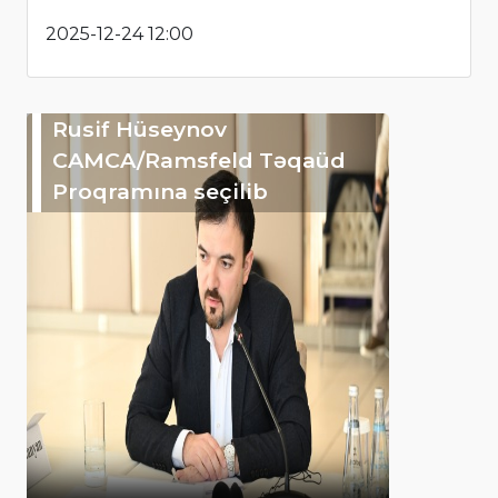
2025-12-24 12:00
Rusif Hüseynov
CAMCA/Ramsfeld Təqaüd
Proqramına seçilib