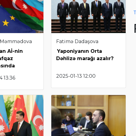
T
 Məmmədova
Fatimə Dadaşova
an Aİ-nin
Yaponiyanın Orta
afqaz
Dəhlizə marağı azalır?
asında
2025-01-13 12:00
 13:36