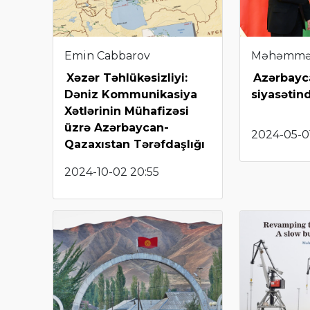
Emin Cabbarov
Məhəmmə
Xəzər Təhlükəsizliyi:
Azərbayca
Dəniz Kommunikasiya
siyasətin
Xətlərinin Mühafizəsi
üzrə Azərbaycan-
2024-05-0
Qazaxıstan Tərəfdaşlığı
2024-10-02 20:55