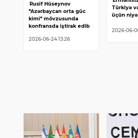
Ermənista
Rusif Hüseynov
Türkiyə v
"Azərbaycan orta güc
üçün niyə
kimi" mövzusunda
konfransda iştirak edib
2026-06-0
2026-06-24 13:26