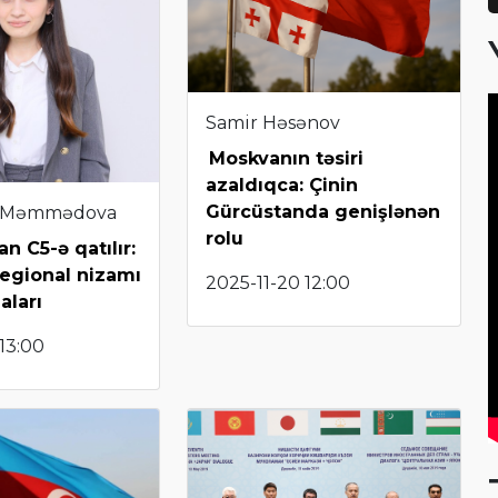
Samir Həsənov
Moskvanın təsiri
azaldıqca: Çinin
Gürcüstanda genişlənən
 Məmmədova
rolu
n C5-ə qatılır:
regional nizamı
2025-11-20 12:00
aları
 13:00