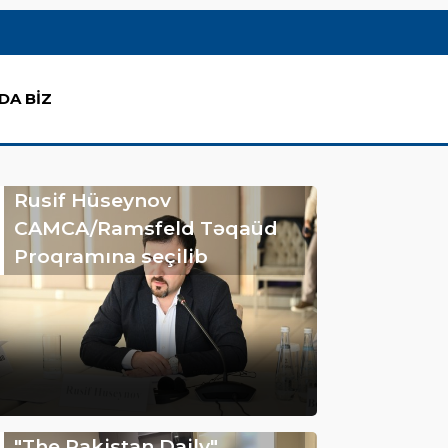
DA BİZ
Rusif Hüseynov
CAMCA/Ramsfeld Təqaüd
Proqramına seçilib
"The Pakistan Daily"