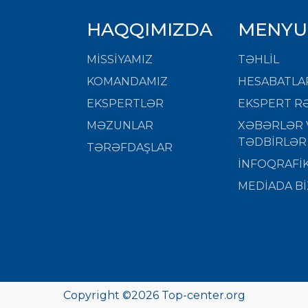
HAQQIMIZDA
MENYU
MISSIYAMIZ
TƏHLİL
KOMANDAMIZ
HESABATLA
EKSPERTLƏR
EKSPERT RƏ
MƏZUNLAR
XƏBƏRLƏR 
TƏDBİRLƏR
TƏRƏFDAŞLAR
İNFOQRAFİ
MEDİADA Bİ
Copyright ©
2026
Top-center.org