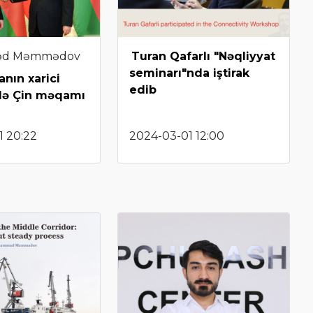
d Məmmədov
Turan Qafarlı "Nəqliyyat
seminarı"nda iştirak
nın xarici
edib
də Çin məqamı
1 20:22
2024-03-01 12:00