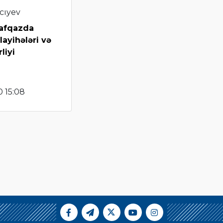
cıyev
afqazda
layihələri və
liyi
 15:08