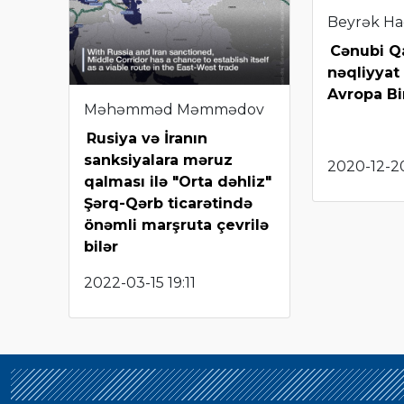
Beyrək Ha
Cənubi Q
nəqliyyat 
Avropa Bir
Məhəmməd Məmmədov
Rusiya və İranın
sanksiyalara məruz
2020-12-20
qalması ilə "Orta dəhliz"
Şərq-Qərb ticarətində
önəmli marşruta çevrilə
bilər
2022-03-15 19:11