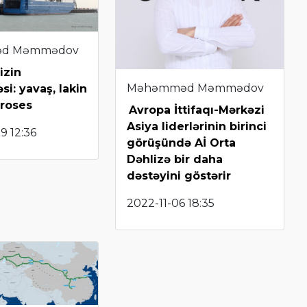
d Məmmədov
izin
Məhəmməd Məmmədov
si: yavaş, lakin
proses
Avropa İttifaqı-Mərkəzi
Asiya liderlərinin birinci
9 12:36
görüşündə Aİ Orta
Dəhlizə bir daha
dəstəyini göstərir
2022-11-06 18:35