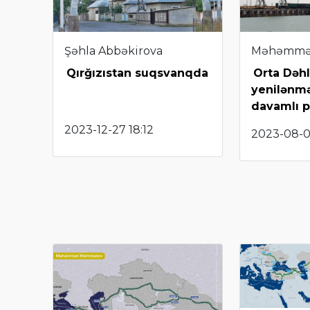
Şəhla Abbəkirova
Məhəmmə
Qırğızıstan suqsvanqda
Orta Dəhl
yenilənmə
davamlı 
2023-12-27 18:12
2023-08-0