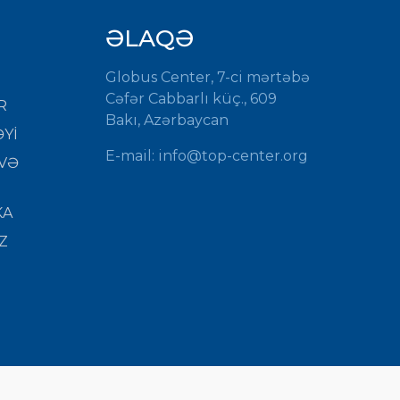
ƏLAQƏ
Globus Center, 7-ci mərtəbə
Cəfər Cabbarlı küç., 609
R
Bakı, Azərbaycan
Yİ
E-mail:
info@top-center.org
VƏ
KA
Z