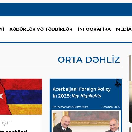
Yİ
XƏBƏRLƏR VƏ TƏDBİRLƏR
İNFOQRAFİKA
MEDİA
ORTA DƏHLIZ
Taşar