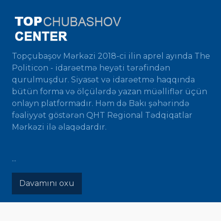
Topçubaşov Mərkəzi 2018-ci ilin aprel ayında The
Politicon - idarəetmə heyəti tərəfindən
qurulmuşdur. Siyasət və idarəetmə haqqında
bütün forma və ölçülərdə yazan müəlliflər üçün
onlayn platformadır. Həm də Bakı şəhərində
fəaliyyət göstərən QHT Regional Tədqiqatlar
Mərkəzi ilə əlaqədardır.
...
Davamını oxu