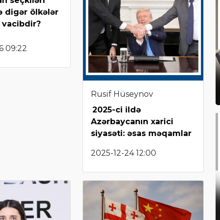
n seçkiləri
ə digər ölkələr
 vacibdir?
6 09:22
Rusif Hüseynov
2025-ci ildə
Azərbaycanın xarici
siyasəti: əsas məqamlar
2025-12-24 12:00