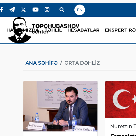
EN
HAQQIMIZDA
TƏHLİL
HESABATLAR
EKSPERT RƏ
ANA SƏHIFƏ
ORTA DƏHLIZ
Nurettin 