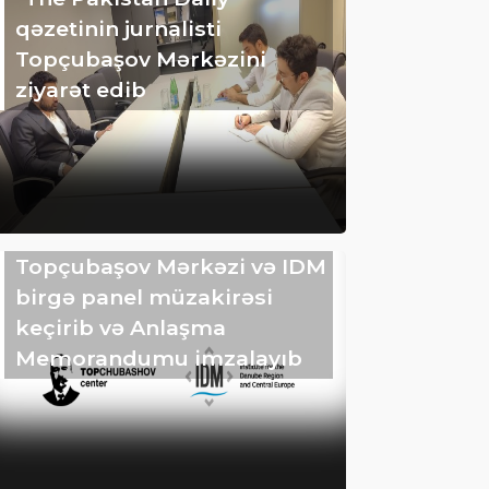
qəzetinin jurnalisti
Topçubaşov Mərkəzini
ziyarət edib
Topçubaşov Mərkəzi və IDM
birgə panel müzakirəsi
keçirib və Anlaşma
Memorandumu imzalayıb