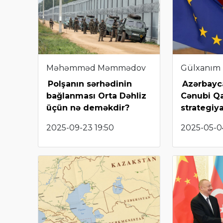
Məhəmməd Məmmədov
Gülxanım
Polşanın sərhədinin
Azərbayc
bağlanması Orta Dəhliz
Cənubi Q
üçün nə deməkdir?
strategiy
2025-09-23 19:50
2025-05-04