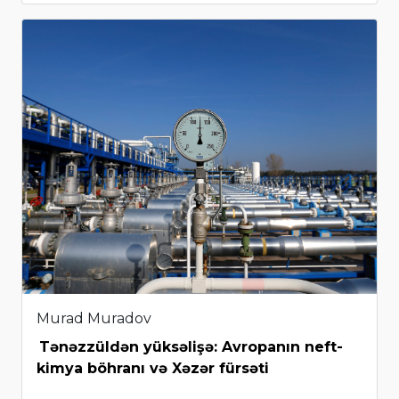
Murad Muradov
Tənəzzüldən yüksəlişə: Avropanın neft-
kimya böhranı və Xəzər fürsəti