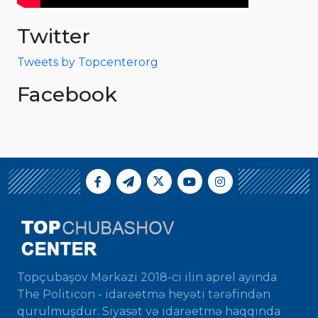
Twitter
Tweets by Topcenterorg
Facebook
Topçubaşov Mərkəzi 2018-ci ilin aprel ayında
The Politicon - idarəetmə heyəti tərəfindən
qurulmuşdur. Siyasət və idarəetmə haqqında