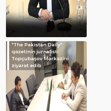
"The Pakistan Daily"
qəzetinin jurnalisti
Topçubaşov Mərkəzini
ziyarət edib