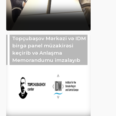
Topçubaşov Mərkəzi və IDM
birgə panel müzakirəsi
keçirib və Anlaşma
Memorandumu imzalayıb