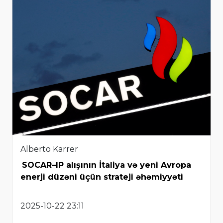
Alberto Karrer
SOCAR–IP alışının İtaliya və yeni Avropa
enerji düzəni üçün strateji əhəmiyyəti
2025-10-22 23:11