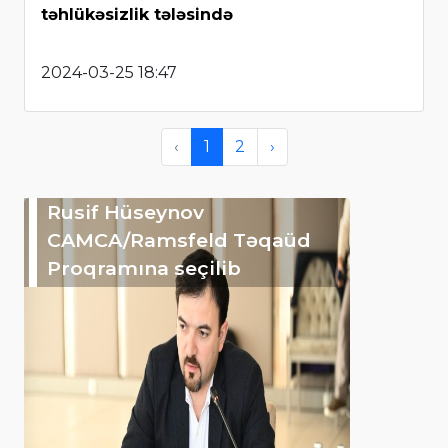
təhlükəsizlik tələsində
2024-03-25 18:47
‹
1
2
›
Rusif Hüseynov
CAMCA/Ramsfeld Təqaüd
Proqramına seçilib