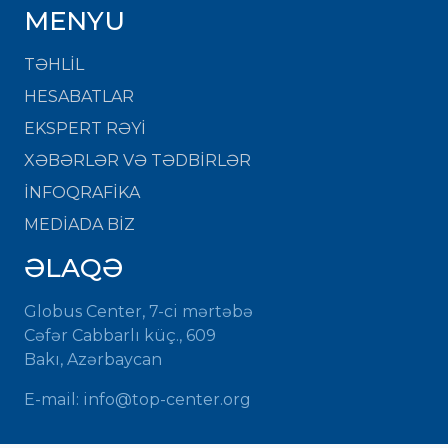
MENYU
TƏHLİL
HESABATLAR
EKSPERT RƏYİ
XƏBƏRLƏR VƏ TƏDBİRLƏR
İNFOQRAFİKA
MEDİADA BİZ
ƏLAQƏ
Globus Center, 7-ci mərtəbə
Cəfər Cabbarlı küç., 609
Bakı, Azərbaycan
E-mail:
info@top-center.org