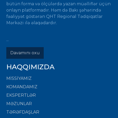
bütün forma və ölçülərdə yazan müəlliflər üçün
onlayn platformadır. Həm də Bakı şəhərində
fəaliyyət göstərən QHT Regional Tədqiqatlar
Mərkəzi ilə əlaqədardır.
...
Davamını oxu
HAQQIMIZDA
MISSIYAMIZ
KOMANDAMIZ
EKSPERTLƏR
MƏZUNLAR
TƏRƏFDAŞLAR