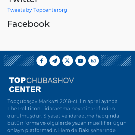
Tweets by Topcenterorg
Facebook
Topçubaşov Mərkəzi 2018-ci ilin aprel ayında
The Politicon - idarəetmə heyəti tərəfindən
qurulmuşdur. Siyasət və idarəetmə haqqında
bütün forma və ölçülərdə yazan müəlliflər üçün
onlayn platformadır. Həm də Bakı şəhərində