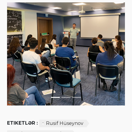
Previous
Next
ETIKETLƏR :
Rusif Hüseynov