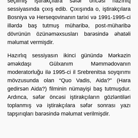
seçilmiş iştirakçılara səfər öncəsi hazırlıq
sessiyasında çıxış edib. Çıxışında o, iştirakçılara
Bosniya və Herseqovinanın tarixi və 1991-1995-ci
illərdə baş tutmuş müharibə, post-müharibə
dövrünün özünəməxsusları barəsində əhatəli
məlumat vermişdir.
Hazırlıq sessiyasın ikinci günündə Mərkəzin
əməkdaşı Gülxanım Məmmədovanın
moderatorluğu ilə 1995-ci il Srebrenitsa soyqırımı
mövzusunda olan “Quo Vadis, Aida?” (Hara
gedirsən Aida?) filminin nümayişi baş tutmuşdur.
Ardınca, səfər öncəsi iştirakçıların gözləntiləri
toplanmış və iştirakçılara səfər sonrası yazı
tapşırıqları barəsində məlumat verilmişdir.