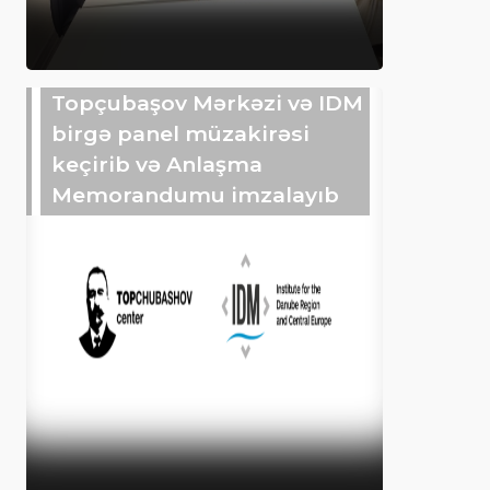
Topçubaşov Mərkəzi və IDM
birgə panel müzakirəsi
keçirib və Anlaşma
Memorandumu imzalayıb