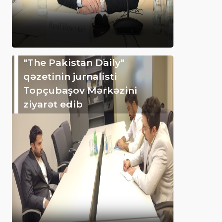
"The Pakistan Daily"
qəzetinin jurnalisti
Topçubaşov Mərkəzini
ziyarət edib