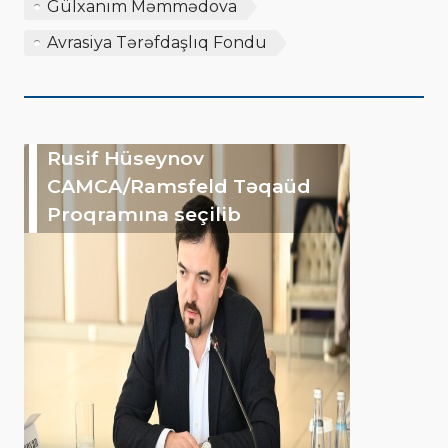
Gülxanım Məmmədova
Avrasiya Tərəfdaşlıq Fondu
Rusif Hüseynov
CAMCA/Ramsfeld Təqaüd
Proqramına seçilib