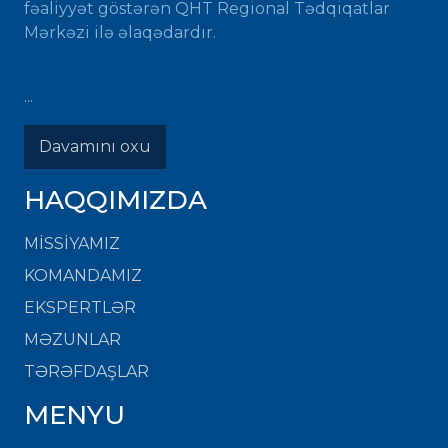
fəaliyyət göstərən QHT Regional Tədqiqatlar
Mərkəzi ilə əlaqədardır.
...
Davamını oxu
HAQQIMIZDA
MISSIYAMIZ
KOMANDAMIZ
EKSPERTLƏR
MƏZUNLAR
TƏRƏFDAŞLAR
MENYU