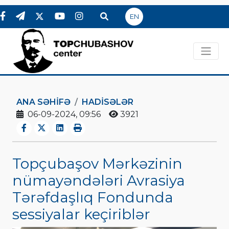
EN
ANA SƏHIFƏ
HADİSƏLƏR
06-09-2024, 09:56
3921
Topçubaşov Mərkəzinin
nümayəndələri Avrasiya
Tərəfdaşlıq Fondunda
sessiyalar keçiriblər