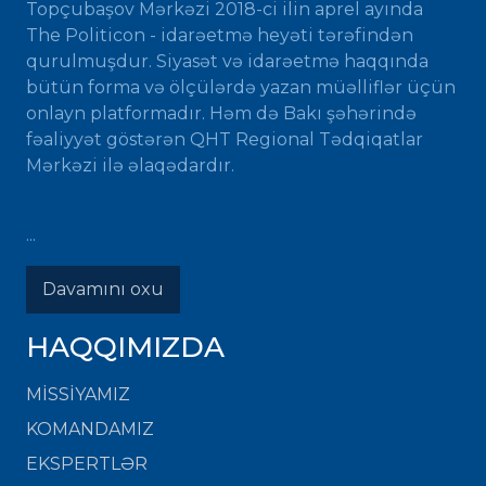
Topçubaşov Mərkəzi 2018-ci ilin aprel ayında
The Politicon - idarəetmə heyəti tərəfindən
qurulmuşdur. Siyasət və idarəetmə haqqında
bütün forma və ölçülərdə yazan müəlliflər üçün
onlayn platformadır. Həm də Bakı şəhərində
fəaliyyət göstərən QHT Regional Tədqiqatlar
Mərkəzi ilə əlaqədardır.
...
Davamını oxu
HAQQIMIZDA
MISSIYAMIZ
KOMANDAMIZ
EKSPERTLƏR