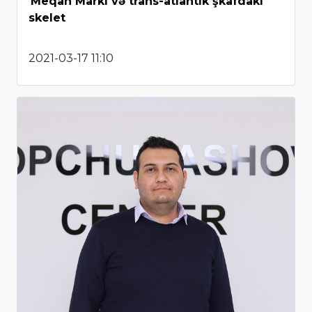
Meqan Markl və trans-atlantik şkafdakı
skelet
2021-03-17 11:10