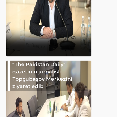
"The Pakistan Daily"
qəzetinin jurnalisti
Topçubaşov Mərkəzini
ziyarət edib