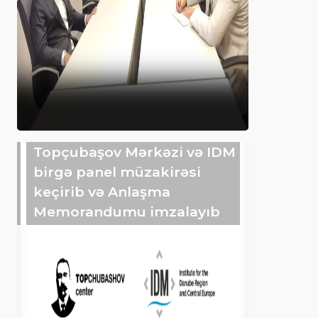
Topçubaşov Mərkəzi və IDM
birgə panel müzakirəsi
keçirib və Anlaşma
Memorandumu imzalayıb