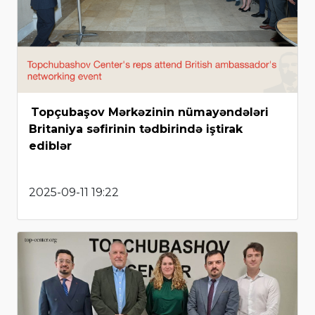
Topçubaşov Mərkəzinin nümayəndələri
Britaniya səfirinin tədbirində iştirak
ediblər
2025-09-11 19:22