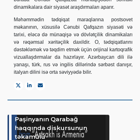
dinamikalara dair siyasət araşdırmaları aparır.
Məhəmmədin tədqiqat maraqlarına postsovet
məkanının, xüsusilə Cənubi Qafqazın siyasəti və
tarixi, eləcə də münaqişə və dövlətçilik dinamikaları
və rəqəmsal xəritəçilik daxildir. O, tədqiqatlarını
dəstəkləmək və təqdim etmək üçün orijinal kartoqrafik
vizuallaşdırmalar da hazırlayır. Azərbaycan dili ilə
yanaşı, türk, rus və ingilis dillərində sərbəst danışır,
italyan dilini isə orta səviyyədə bilir.
Paşinyanın Qarabağ
haqqında diskursunun
təkamülü