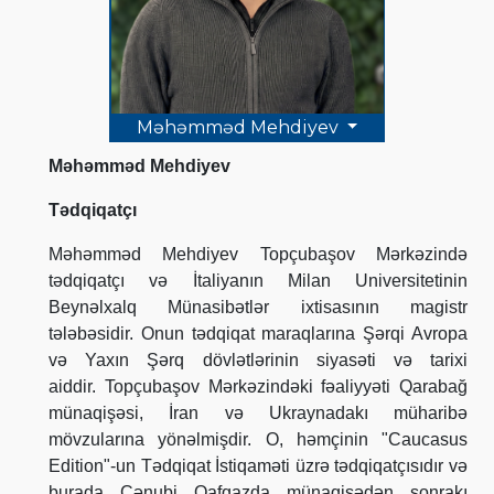
Məhəmməd Mehdiyev
Məhəmməd Mehdiyev
Tədqiqatçı
Məhəmməd Mehdiyev Topçubaşov Mərkəzində
tədqiqatçı və İtaliyanın Milan Universitetinin
Beynəlxalq Münasibətlər ixtisasının magistr
tələbəsidir. Onun tədqiqat maraqlarına Şərqi Avropa
və Yaxın Şərq dövlətlərinin siyasəti və tarixi
aiddir. Topçubaşov Mərkəzindəki fəaliyyəti Qarabağ
münaqişəsi, İran və Ukraynadakı müharibə
mövzularına yönəlmişdir. O, həmçinin "Caucasus
Edition"-un Tədqiqat İstiqaməti üzrə tədqiqatçısıdır və
burada Cənubi Qafqazda münaqişədən sonrakı