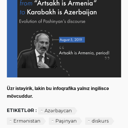
Üzr istəyirik, lakin bu infoqrafika yalnız ingiliscə
mövcuddur.
ETIKETLƏR :
Azərbaycan
Ermənistan
Paşinyan
diskurs