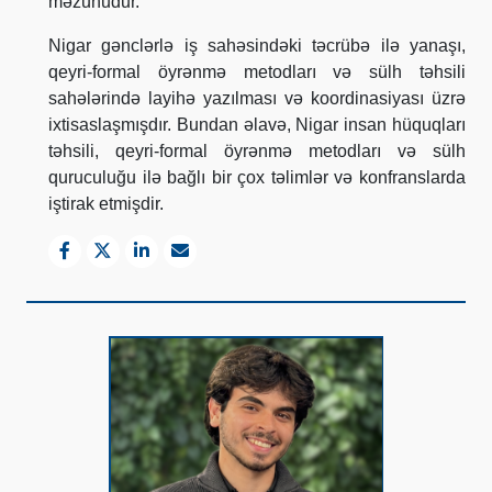
məzunudur.
Nigar gənclərlə iş sahəsindəki təcrübə ilə yanaşı,
qeyri-formal öyrənmə metodları və sülh təhsili
sahələrində layihə yazılması və koordinasiyası üzrə
ixtisaslaşmışdır. Bundan əlavə, Nigar insan hüquqları
təhsili, qeyri-formal öyrənmə metodları və sülh
quruculuğu ilə bağlı bir çox təlimlər və konfranslarda
iştirak etmişdir.