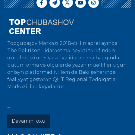
Topçubaşov Mərkəzi 2018-ci ilin aprel ayında
The Politicon - idarəetmə heyəti tərəfindən
qurulmuşdur. Siyasət və idarəetmə haqqında
bütün forma və ölçülərdə yazan müəlliflər üçün
onlayn platformadır. Həm də Bakı şəhərində
fəaliyyət göstərən QHT Regional Tədqiqatlar
Mərkəzi ilə əlaqədardır.
...
Davamını oxu