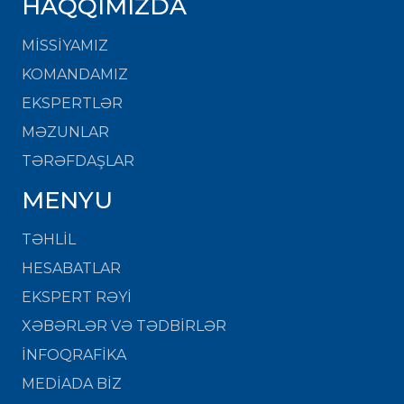
HAQQIMIZDA
MISSIYAMIZ
KOMANDAMIZ
EKSPERTLƏR
MƏZUNLAR
TƏRƏFDAŞLAR
MENYU
TƏHLİL
HESABATLAR
EKSPERT RƏYİ
XƏBƏRLƏR VƏ TƏDBİRLƏR
İNFOQRAFİKA
MEDİADA BİZ