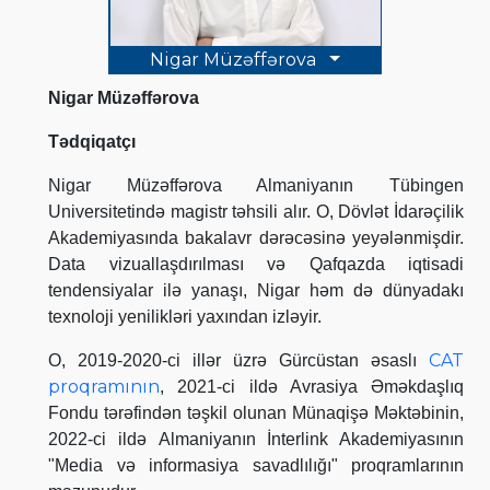
Nigar Müzəffərova
Nigar Müzəffərova
Tədqiqatçı
Nigar Müzəffərova Almaniyanın Tübingen
Universitetində magistr təhsili alır. O, Dövlət İdarəçilik
Akademiyasında bakalavr dərəcəsinə yeyələnmişdir.
Data vizuallaşdırılması və Qafqazda iqtisadi
tendensiyalar ilə yanaşı, Nigar həm də dünyadakı
texnoloji yenilikləri yaxından izləyir.
CAT
O, 2019-2020-ci illər üzrə Gürcüstan əsaslı
proqramının
, 2021-ci ildə Avrasiya Əməkdaşlıq
Fondu tərəfindən təşkil olunan Münaqişə Məktəbinin,
2022-ci ildə Almaniyanın İnterlink Akademiyasının
"Media və informasiya savadlılığı" proqramlarının