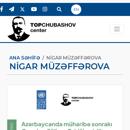
EN
ANA SƏHIFƏ
NIGAR MÜZƏFFƏROVA
NIGAR MÜZƏFFƏROVA