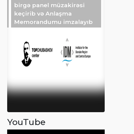
birgə panel müzakirəsi
keçirib və Anlaşma
Memorandumu imzalayıb
YouTube