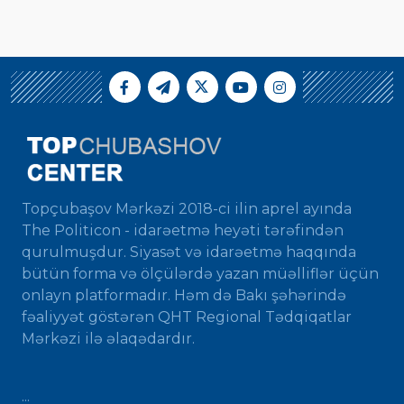
Topçubaşov Mərkəzi 2018-ci ilin aprel ayında
The Politicon - idarəetmə heyəti tərəfindən
qurulmuşdur. Siyasət və idarəetmə haqqında
bütün forma və ölçülərdə yazan müəlliflər üçün
onlayn platformadır. Həm də Bakı şəhərində
fəaliyyət göstərən QHT Regional Tədqiqatlar
Mərkəzi ilə əlaqədardır.
...