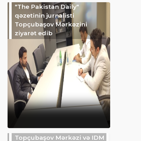
"The Pakistan Daily"
qəzetinin jurnalisti
Topçubaşov Mərkəzini
ziyarət edib
Topçubaşov Mərkəzi və IDM