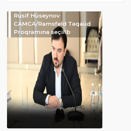
Rusif Hüseynov
CAMCA/Ramsfeld Təqaüd
Proqramına seçilib