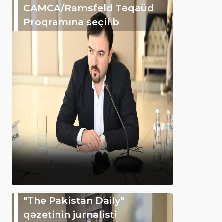
CAMCA/Ramsfeld Təqaüd
Proqramına seçilib
"The Pakistan Daily"
qəzetinin jurnalisti