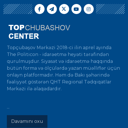
Topçubaşov Mərkəzi 2018-ci ilin aprel ayında
The Politicon - idarəetmə heyəti tərəfindən
qurulmuşdur. Siyasət və idarəetmə haqqında
bütün forma və ölçülərdə yazan müəlliflər üçün
onlayn platformadır. Həm də Bakı şəhərində
fəaliyyət göstərən QHT Regional Tədqiqatlar
Mərkəzi ilə əlaqədardır.
...
Davamını oxu