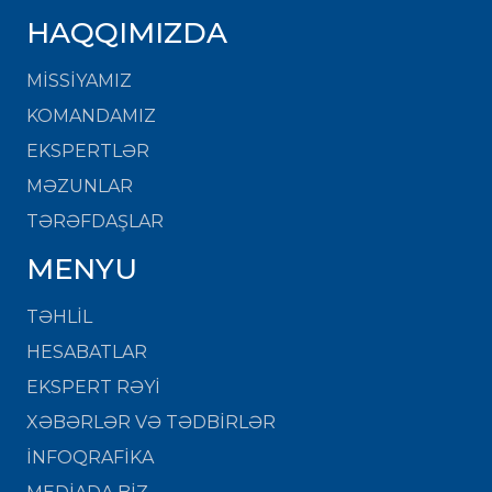
HAQQIMIZDA
MISSIYAMIZ
KOMANDAMIZ
EKSPERTLƏR
MƏZUNLAR
TƏRƏFDAŞLAR
MENYU
TƏHLİL
HESABATLAR
EKSPERT RƏYİ
XƏBƏRLƏR VƏ TƏDBİRLƏR
İNFOQRAFİKA