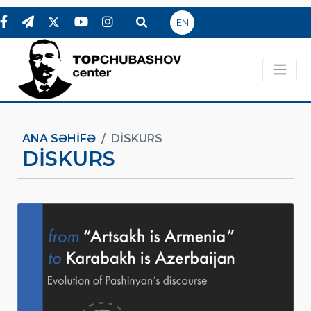
EN
ANA SƏHIFƏ
DISKURS
DISKURS