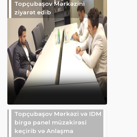
Topçubaşov Mərkəzini
ziyarət edib
Topçubaşov Mərkəzi və IDM
birgə panel müzakirəsi
keçirib və Anlaşma