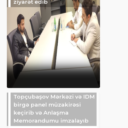
ziyarət edib
Topçubaşov Mərkəzi və IDM
birgə panel müzakirəsi
keçirib və Anlaşma
Memorandumu imzalayıb