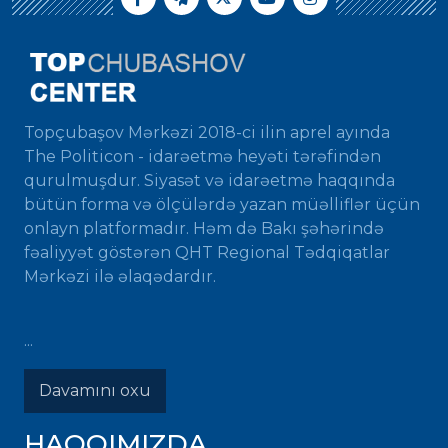
Topçubaşov Mərkəzi 2018-ci ilin aprel ayında
The Politicon - idarəetmə heyəti tərəfindən
qurulmuşdur. Siyasət və idarəetmə haqqında
bütün forma və ölçülərdə yazan müəlliflər üçün
onlayn platformadır. Həm də Bakı şəhərində
fəaliyyət göstərən QHT Regional Tədqiqatlar
Mərkəzi ilə əlaqədardır.
...
Davamını oxu
HAQQIMIZDA