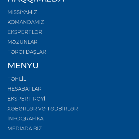
MISSIYAMIZ
KOMANDAMIZ
EKSPERTLƏR
MƏZUNLAR
TƏRƏFDAŞLAR
MENYU
TƏHLİL
HESABATLAR
EKSPERT RƏYİ
XƏBƏRLƏR VƏ TƏDBİRLƏR
İNFOQRAFİKA
MEDİADA BİZ