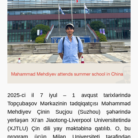
2025-ci il 7 iyul – 1 avqust tarixlərində
Topçubaşov Mərkəzinin tədqiqatçısı Məhəmməd
Mehdiyev Çinin Suçjou (Suzhou) şəhərində
yerləşən Xi’an Jiaotong-Liverpool Universitetində
(XJTLU) Çin dili yay məktəbinə qatılıb. O, bu
proqram üçün Milan Universiteti tərəfindən