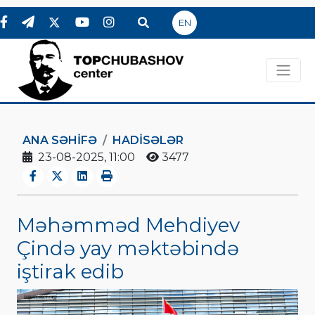
EN
ANA SƏHIFƏ
HADİSƏLƏR
23-08-2025, 11:00
3477
Məhəmməd Mehdiyev
Çində yay məktəbində
iştirak edib