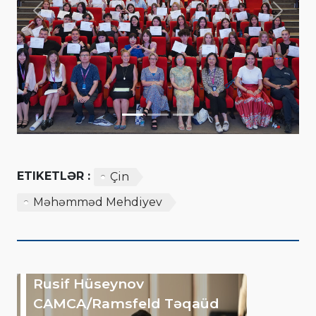
Previous
Next
ETIKETLƏR :
Çin
Məhəmməd Mehdiyev
Rusif Hüseynov
CAMCA/Ramsfeld Təqaüd