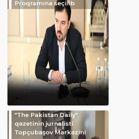
Proqramına seçilib
"The Pakistan Daily"
qəzetinin jurnalisti
Topçubaşov Mərkəzini