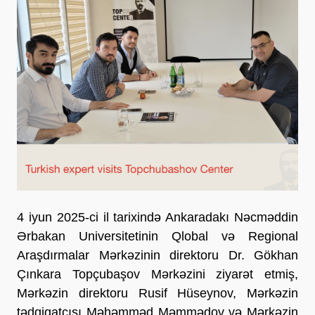
4 iyun 2025-ci il tarixində Ankaradakı Nəcməddin
Ərbakan Universitetinin Qlobal və Regional
Araşdırmalar Mərkəzinin direktoru Dr. Gökhan
Çınkara Topçubaşov Mərkəzini ziyarət etmiş,
Mərkəzin direktoru Rusif Hüseynov, Mərkəzin
tədqiqatçısı Məhəmməd Məmmədov və Mərkəzin