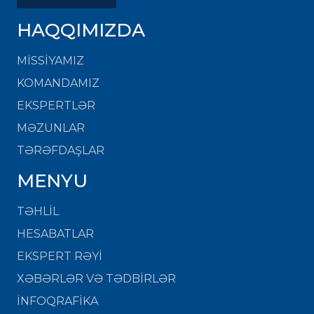
HAQQIMIZDA
MISSIYAMIZ
KOMANDAMIZ
EKSPERTLƏR
MƏZUNLAR
TƏRƏFDAŞLAR
MENYU
TƏHLİL
HESABATLAR
EKSPERT RƏYİ
XƏBƏRLƏR VƏ TƏDBİRLƏR
İNFOQRAFİKA