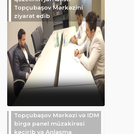
Topçubaşov Mərkəzini
ziyarət edib
Topçubaşov Mərkəzi və IDM
birgə panel müzakirəsi
keçirib və Anlaşma