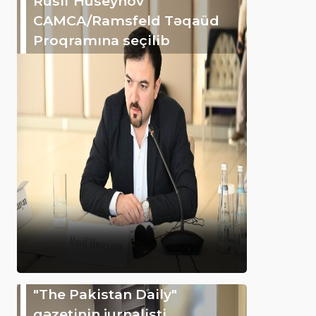
Rusif Hüseynov
CAMCA/Ramsfeld Təqaüd
Proqramına seçilib
"The Pakistan Daily"
qəzetinin jurnalisti