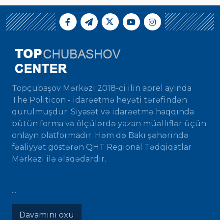
Topçubaşov Mərkəzi 2018-ci ilin aprel ayında
The Politicon - idarəetmə heyəti tərəfindən
qurulmuşdur. Siyasət və idarəetmə haqqında
bütün forma və ölçülərdə yazan müəlliflər üçün
onlayn platformadır. Həm də Bakı şəhərində
fəaliyyət göstərən QHT Regional Tədqiqatlar
Mərkəzi ilə əlaqədardır.
...
Davamını oxu