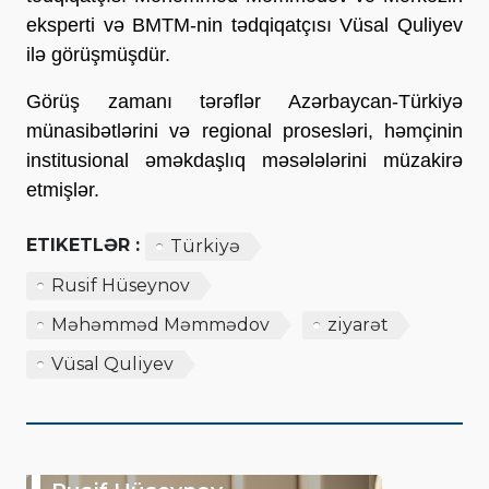
eksperti və BMTM-nin tədqiqatçısı Vüsal Quliyev
ilə görüşmüşdür.
Görüş zamanı tərəflər Azərbaycan-Türkiyə
münasibətlərini və regional prosesləri, həmçinin
institusional əməkdaşlıq məsələlərini müzakirə
etmişlər.
ETIKETLƏR :
Türkiyə
Rusif Hüseynov
Məhəmməd Məmmədov
ziyarət
Vüsal Quliyev