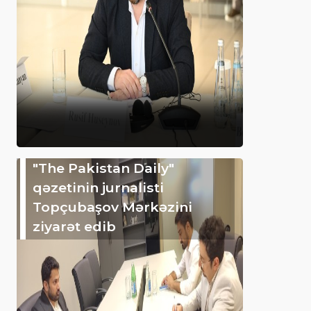
"The Pakistan Daily"
qəzetinin jurnalisti
Topçubaşov Mərkəzini
ziyarət edib