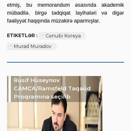
etmiş, bu memorandum əsasında akademik
mübadilə, birgə tədqiqat layihələri və digər
fəaliyyət haqqında müzakirə aparmışlar.
ETIKETLƏR :
Cənubi Koreya
Murad Muradov
Rusif Hüseynov
CAMCA/Ramsfeld Təqaüd
Proqramına seçilib