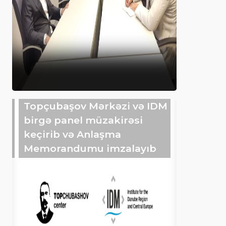
Topçubaşov Mərkəzi və IDM
birgə panel müzakirəsi
keçirib və Anlaşma
Memorandumu imzalayıb