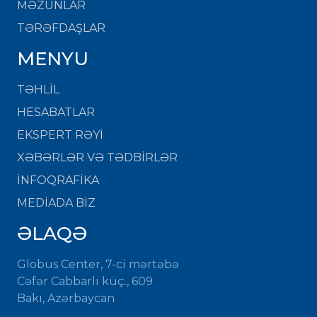
MƏZUNLAR
TƏRƏFDAŞLAR
MENYU
TƏHLİL
HESABATLAR
EKSPERT RƏYİ
XƏBƏRLƏR VƏ TƏDBİRLƏR
İNFOQRAFİKA
MEDİADA BİZ
ƏLAQƏ
Globus Center, 7-ci mərtəbə
Cəfər Cabbarlı küç., 609
Bakı, Azərbaycan