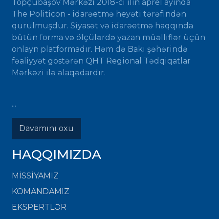
Topçubaşov Mərkəzi 2018-ci ilin aprel ayında
The Politicon - idarəetmə heyəti tərəfindən
qurulmuşdur. Siyasət və idarəetmə haqqında
bütün forma və ölçülərdə yazan müəlliflər üçün
onlayn platformadır. Həm də Bakı şəhərində
fəaliyyət göstərən QHT Regional Tədqiqatlar
Mərkəzi ilə əlaqədardır.
...
Davamını oxu
HAQQIMIZDA
MISSIYAMIZ
KOMANDAMIZ
EKSPERTLƏR