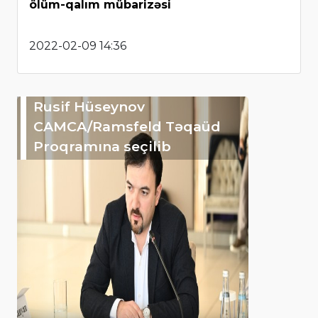
ölüm-qalım mübarizəsi
2022-02-09 14:36
Rusif Hüseynov
CAMCA/Ramsfeld Təqaüd
Proqramına seçilib