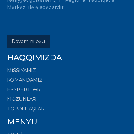
fəaliyyət göstərən QHT Regional Tədqiqatlar
Mərkəzi ilə əlaqədardır.
...
Davamını oxu
HAQQIMIZDA
MISSIYAMIZ
KOMANDAMIZ
EKSPERTLƏR
MƏZUNLAR
TƏRƏFDAŞLAR
MENYU