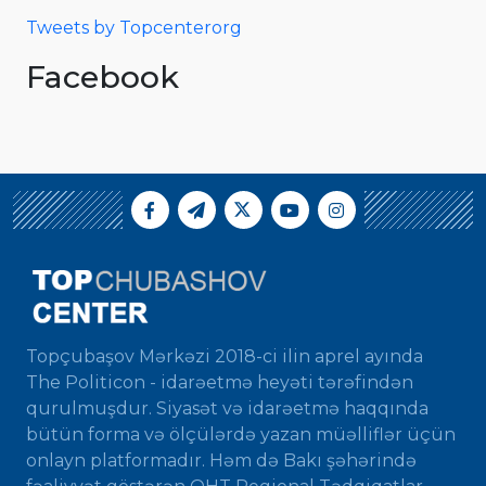
Tweets by Topcenterorg
Facebook
Topçubaşov Mərkəzi 2018-ci ilin aprel ayında
The Politicon - idarəetmə heyəti tərəfindən
qurulmuşdur. Siyasət və idarəetmə haqqında
bütün forma və ölçülərdə yazan müəlliflər üçün
onlayn platformadır. Həm də Bakı şəhərində