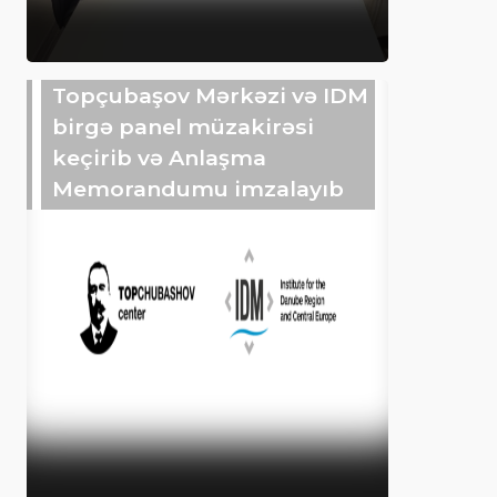
Topçubaşov Mərkəzi və IDM
birgə panel müzakirəsi
keçirib və Anlaşma
Memorandumu imzalayıb