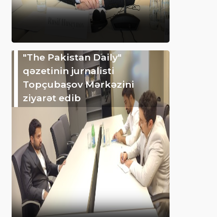
"The Pakistan Daily"
qəzetinin jurnalisti
Topçubaşov Mərkəzini
ziyarət edib