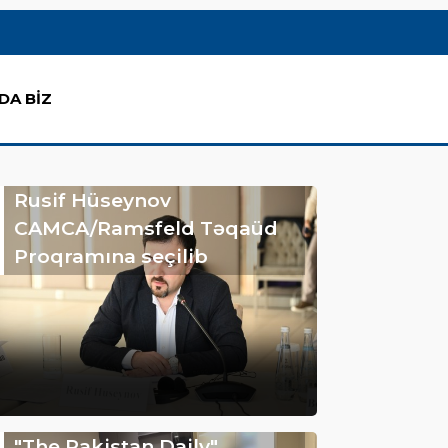
DA BİZ
Rusif Hüseynov
CAMCA/Ramsfeld Təqaüd
Proqramına seçilib
"The Pakistan Daily"