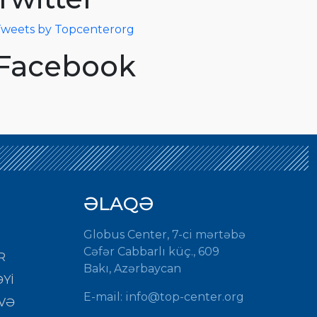
weets by Topcenterorg
Facebook
ƏLAQƏ
Globus Center, 7-ci mərtəbə
Cəfər Cabbarlı küç., 609
R
Bakı, Azərbaycan
Yİ
E-mail:
info@top-center.org
VƏ