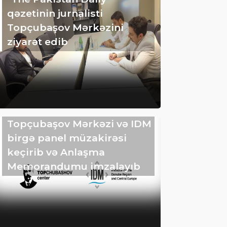
qəzetinin jurnalisti
Topçubaşov Mərkəzini
ziyarət edib
Topçubaşov Mərkəzi və IDM
birgə panel müzakirəsi
keçirib və Anlaşma
Memorandumu imzalayıb