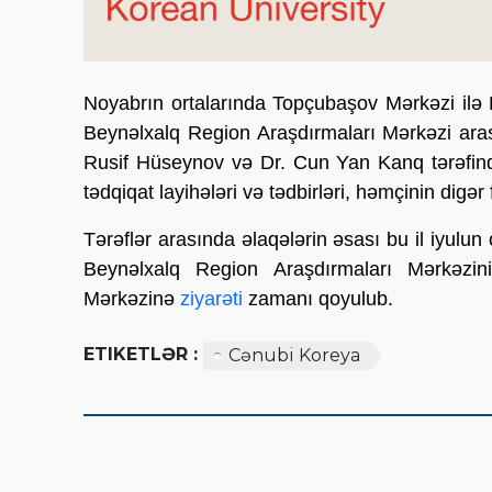
Noyabrın ortalarında Topçubaşov Mərkəzi ilə 
Beynəlxalq Region Araşdırmaları Mərkəzi ar
Rusif Hüseynov və Dr. Cun Yan Kanq tərəfin
tədqiqat layihələri və tədbirləri, həmçinin digər 
Tərəflər arasında əlaqələrin əsası bu il iyulun
Beynəlxalq Region Araşdırmaları Mərkəzin
Mərkəzinə
ziyarəti
zamanı qoyulub.
ETIKETLƏR :
Cənubi Koreya