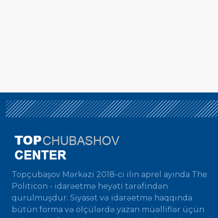
Topçubaşov Mərkəzi 2018-ci ilin aprel ayında The
Politicon - idarəetmə heyəti tərəfindən
qurulmuşdur. Siyasət və idarəetmə haqqında
bütün forma və ölçülərdə yazan müəlliflər üçün