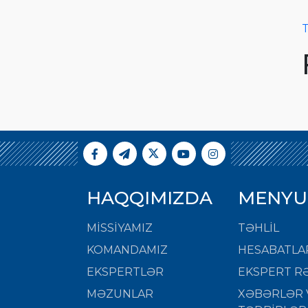
T
HAQQIMIZDA
MENYU
MISSIYAMIZ
TƏHLİL
KOMANDAMIZ
HESABATLA
EKSPERTLƏR
EKSPERT RƏ
MƏZUNLAR
XƏBƏRLƏR 