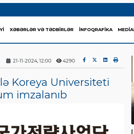
Yİ
XƏBƏRLƏR VƏ TƏDBİRLƏR
İNFOQRAFİKA
MEDİA
21-11-2024, 12:00
4290
ə Koreya Universiteti
m imzalanıb