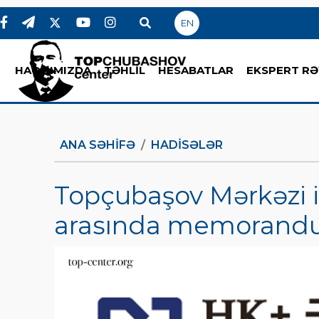
EN
HAQQIMIZDA
TƏHLİL
HESABATLAR
EKSPERT RƏ
ANA SƏHIFƏ
HADİSƏLƏR
Topçubaşov Mərkəzi il
arasında memorandu