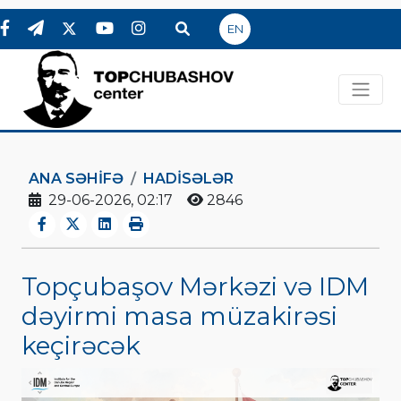
EN
ANA SƏHIFƏ
HADİSƏLƏR
29-06-2026, 02:17
2846
Topçubaşov Mərkəzi və IDM
dəyirmi masa müzakirəsi
keçirəcək