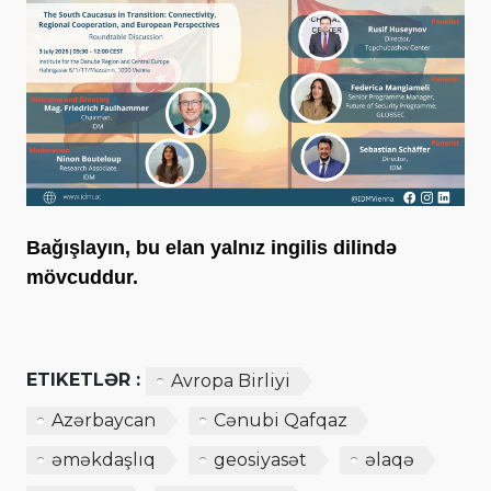
Bağışlayın, bu elan yalnız ingilis dilində
mövcuddur.
ETIKETLƏR :
Avropa Birliyi
Azərbaycan
Cənubi Qafqaz
əməkdaşlıq
geosiyasət
əlaqə