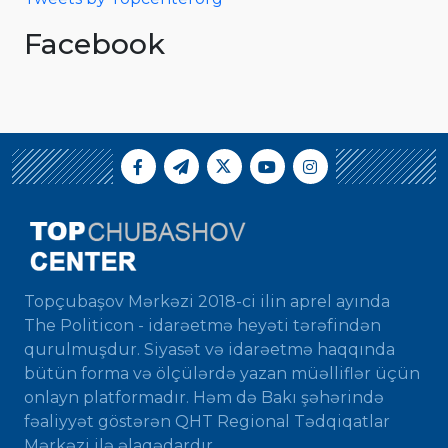
Facebook
Topçubaşov Mərkəzi 2018-ci ilin aprel ayında
The Politicon - idarəetmə heyəti tərəfindən
qurulmuşdur. Siyasət və idarəetmə haqqında
bütün forma və ölçülərdə yazan müəlliflər üçün
onlayn platformadır. Həm də Bakı şəhərində
fəaliyyət göstərən QHT Regional Tədqiqatlar
Mərkəzi ilə əlaqədardır.