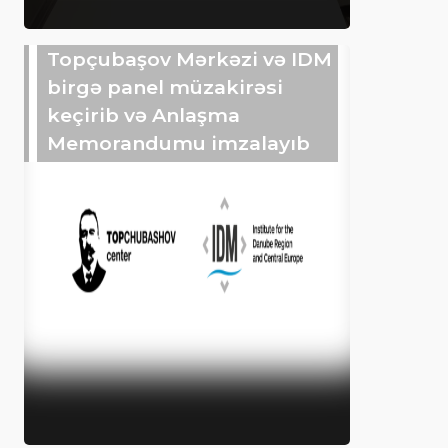
Topçubaşov Mərkəzi və IDM
birgə panel müzakirəsi
keçirib və Anlaşma
Memorandumu imzalayıb