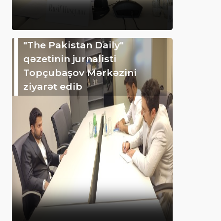
"The Pakistan Daily"
qəzetinin jurnalisti
Topçubaşov Mərkəzini
ziyarət edib