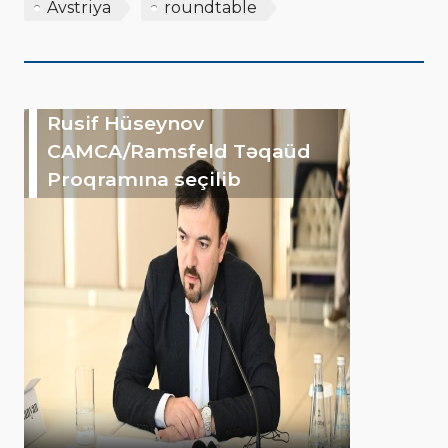
Avstriya
roundtable
Rusif Hüseynov
CAMCA/Ramsfeld Təqaüd
Proqramına seçilib