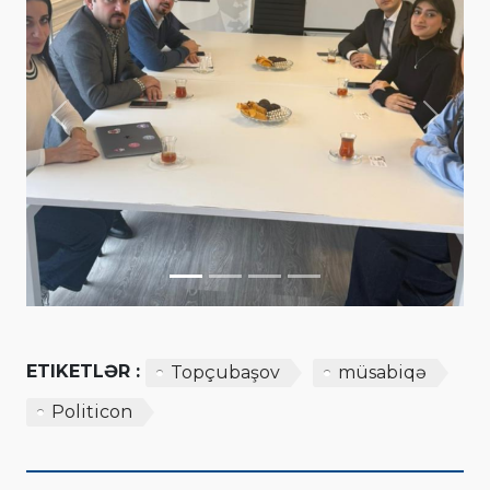
Previous
Next
ETIKETLƏR :
Topçubaşov
müsabiqə
Politicon