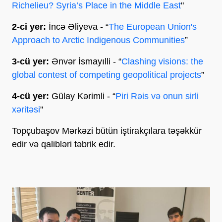
Richelieu? Syria’s Place in the Middle East
"
2-ci yer:
İncə Əliyeva - “
The European Union's
Approach to Arctic Indigenous Communities
”
3-cü yer:
Ənvər İsmayılli - “
Clashing visions: the
global contest of competing geopolitical projects
”
4-cü yer:
Gülay Kərimli - “
Piri Rəis və onun sirli
xəritəsi
"
Topçubaşov Mərkəzi bütün iştirakçılara təşəkkür
edir və qalibləri təbrik edir.