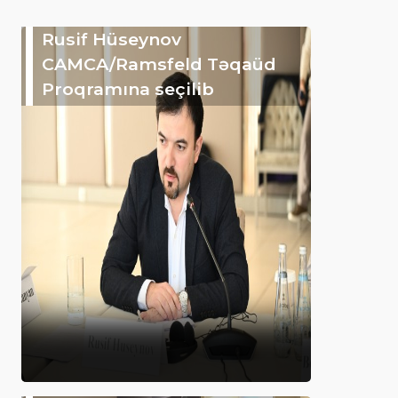
Rusif Hüseynov
CAMCA/Ramsfeld Təqaüd
Proqramına seçilib