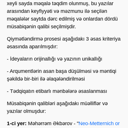
xeyli sayda məqalə təqdim olunmuş, bu yazılar
arasından keyfiyyəti və məzmunu ilə seçilən
məqalələr saytda dərc edilmiş və onlardan dördü
müsabiqənin qalibi seçilmişdir.
Qiymətləndirmə prosesi aşağıdakı 3 əsas kriteriya
əsasında aparılmışdır:
- İdeyaların orijinallığı və yazının unikallığı
- Arqumentlərin asan başa düşülməsi və məntiqi
şəkildə bir-biri ilə əlaqələndirilməsi
- Tədqiqatın etibarlı mənbələrə əsaslanması
Müsabiqənin qalibləri aşağıdakı müəlliflər və
yazılar olmuşdur:
1-ci yer:
Məhərrəm Əkbərov - "
Neo-Metternich or