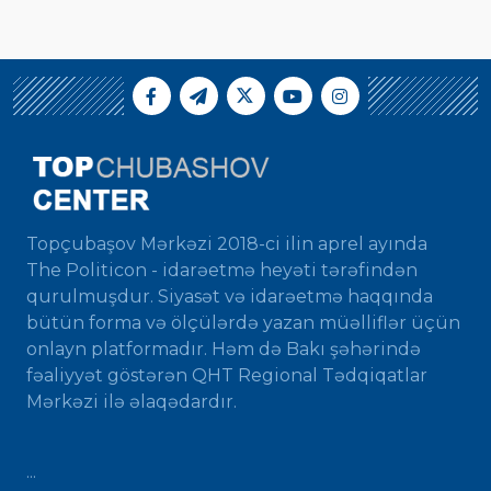
Topçubaşov Mərkəzi 2018-ci ilin aprel ayında
The Politicon - idarəetmə heyəti tərəfindən
qurulmuşdur. Siyasət və idarəetmə haqqında
bütün forma və ölçülərdə yazan müəlliflər üçün
onlayn platformadır. Həm də Bakı şəhərində
fəaliyyət göstərən QHT Regional Tədqiqatlar
Mərkəzi ilə əlaqədardır.
...