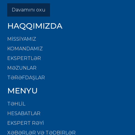
Davamını oxu
HAQQIMIZDA
MISSIYAMIZ
KOMANDAMIZ
EKSPERTLƏR
MƏZUNLAR
TƏRƏFDAŞLAR
MENYU
TƏHLİL
HESABATLAR
EKSPERT RƏYİ
XƏBƏRLƏR VƏ TƏDBİRLƏR