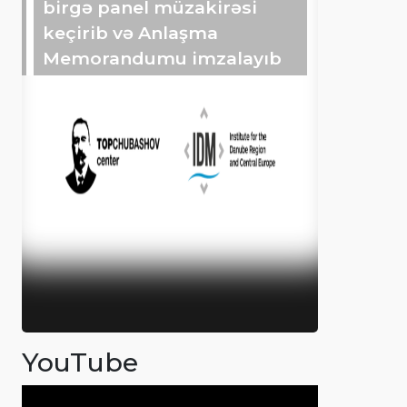
birgə panel müzakirəsi
keçirib və Anlaşma
Memorandumu imzalayıb
YouTube