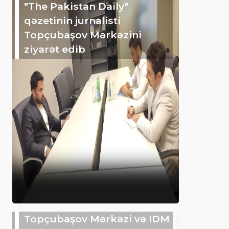
"The Pakistan Daily"
qəzetinin jurnalisti
Topçubaşov Mərkəzini
ziyarət edib
Topçubaşov Mərkəzi və IDM